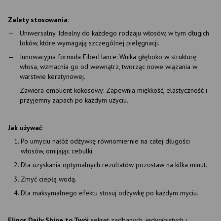
Zalety stosowania:
Uniwersalny. Idealny do każdego rodzaju włosów, w tym długich
loków, które wymagają szczególnej pielęgnacji.
Innowacyjna formuła FiberHance: Wnika głęboko w strukturę
włosa, wzmacnia go od wewnątrz, tworząc nowe wiązania w
warstwie keratynowej.
Zawiera emolient kokosowy: Zapewnia miękkość, elastyczność i
przyjemny zapach po każdym użyciu.
Jak używać:
Po umyciu nałóż odżywkę równomiernie na całej długości
włosów, omijając cebulki.
Dla uzyskania optymalnych rezultatów pozostaw na kilka minut.
Zmyć ciepłą wodą.
Dla maksymalnego efektu stosuj odżywkę po każdym myciu.
Elinor Daily Shine to Twój
sekret zadbanych, jedwabistych i