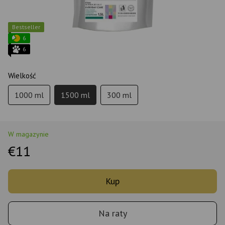
Bestseller
6
6
Wielkość
1000 ml
1500 ml
300 ml
W magazynie
€11
Kup
Na raty