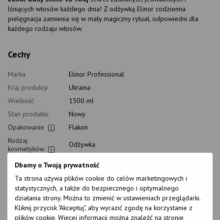
lśniących włosów każdego dnia! Z odżywką Elinor codzienna
pielęgnacja zamienia się w mały magiczny rytuał, odpowiedni dla
każdego rodzaju włosów.
Cechy
Marka
Elinor Professional
Kraj produkcji
Ukraina
Wielkość
1500 ml
Stan produktu
Nowy
Opakowanie
Flakon
Rodzaj
Odżywka
kosmetyków
Klasyfikacja
Dbamy o Twoją prywatność
Profesjonalny
kosmetyków
Ta strona używa plików cookie do celów marketingowych i
Rodzaj
statystycznych, a także do bezpiecznego i optymalnego
pielęgnacji
Po zabiegu, Codziennie
działania strony. Można to zmienić w ustawieniach przeglądarki.
domowej
Kliknij przycisk "Akceptuj", aby wyrazić zgodę na korzystanie z
Czas stosowania
Uniwersalny
plików cookie. Więcej informacji można znaleźć na stronie