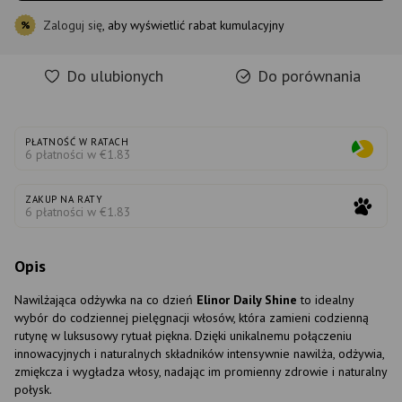
Zaloguj się
, aby wyświetlić rabat kumulacyjny
%
Do ulubionych
Do porównania
PŁATNOŚĆ W RATACH
6 płatności w €1.83
ZAKUP NA RATY
6 płatności w €1.83
Opis
Nawilżająca odżywka na co dzień
Elinor Daily Shine
to idealny
wybór do codziennej pielęgnacji włosów, która zamieni codzienną
rutynę w luksusowy rytuał piękna. Dzięki unikalnemu połączeniu
innowacyjnych i naturalnych składników intensywnie nawilża, odżywia,
zmiękcza i wygładza włosy, nadając im promienny zdrowie i naturalny
połysk.