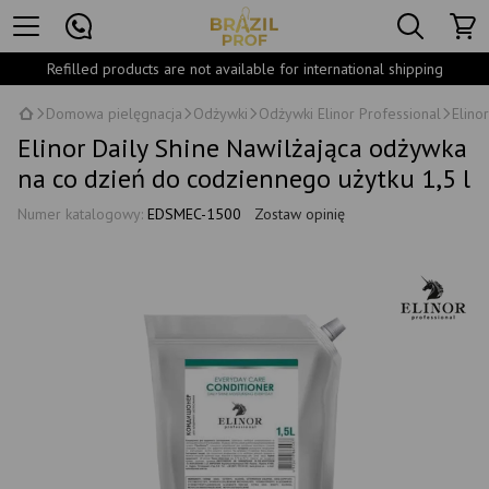
Refilled products are not available for international shipping
Domowa pielęgnacja
Odżywki
Odżywki Elinor Professional
Elino
Elinor Daily Shine Nawilżająca odżywka
na co dzień do codziennego użytku 1,5 l
Numer katalogowy:
EDSMEC-1500
Zostaw opinię