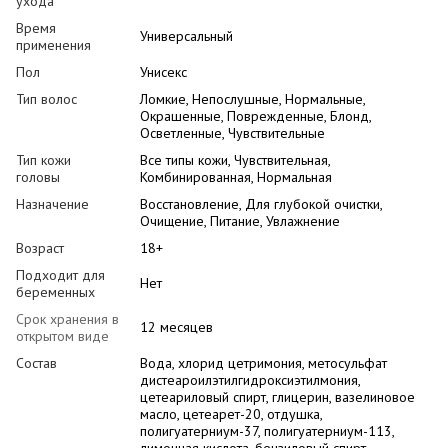
ухода
Время
Универсальный
применения
Пол
Унисекс
Тип волос
Ломкие, Непослушные, Нормальные,
Окрашенные, Поврежденные, Блонд,
Осветленные, Чувствительные
Тип кожи
Все типы кожи, Чувствительная,
головы
Комбинированная, Нормальная
Назначение
Восстановление, Для глубокой очистки,
Очищение, Питание, Увлажнение
Возраст
18+
Подходит для
Нет
беременных
Срок хранения в
12 месяцев
открытом виде
Состав
Вода, хлорид цетримония, метосульфат
дистеароилэтилгидроксиэтилмония,
цетеариловый спирт, глицерин, вазелиновое
масло, цетеарет-20, отдушка,
полигуатерниум-37, полигуатерниум-113,
лимонная кислота, бензиловый спирт,