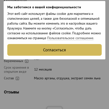
Классификация
Профессиональная
косметики
Мы заботимся о вашей конфиденциальности
Тип домашнего
Послепроцедурный
Этот веб-сайт использует файлы cookie для маркетинга и
ухода
статистических целей, а также для безопасной и оптимальной
Тип волос
Все типы волос, Сухие
работы сайта. Вы можете изменить это в настройках вашего
браузера. Нажмите на кнопку «Согласиться», чтобы дать
Тип кожи
Все типы кожи
головы
согласие на использование файлов cookie. Подробнее можно
ознакомиться на странице
Пользовательское соглашение
.
Назначение
Восстановление, Для блеска, Питание,
Разглаживание, Увлажнение
Согласиться
Возраст
18+
Подходит для
Нет
беременных
Срок хранения в
12 месяцев
открытом виде
Состав
Масло арганы, отдушка, экстракт семян льна
Отзывы