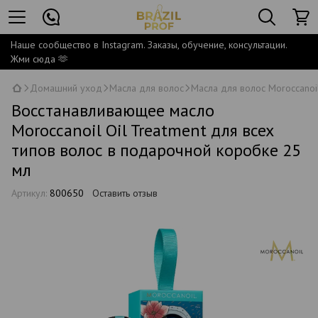
Наше сообщество в Instagram. Заказы, обучение, консультации.
Жми сюда 🫶
Домашний уход
Масла для волос
Масла для волос Moroccanoi
Восстанавливающее масло
Moroccanoil Oil Treatment для всех
типов волос в подарочной коробке 25
мл
Артикул:
800650
Оставить отзыв