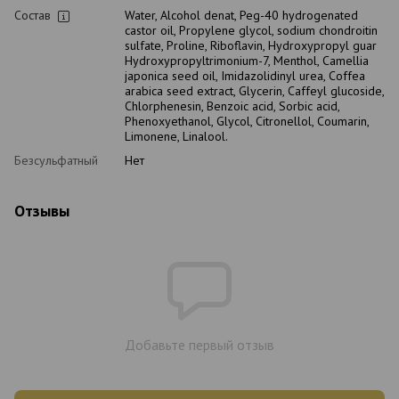
Состав
Water, Alcohol denat, Peg-40 hydrogenated
castor oil, Propylene glycol, sodium chondroitin
sulfate, Proline, Riboflavin, Hydroxypropyl guar
Hydroxypropyltrimonium-7, Menthol, Camellia
japonica seed oil, Imidazolidinyl urea, Coffea
arabica seed extract, Glycerin, Caffeyl glucoside,
Chlorphenesin, Benzoic acid, Sorbic acid,
Phenoxyethanol, Glycol, Citronellol, Coumarin,
Limonene, Linalool.
Безсульфатный
Нет
Отзывы
Добавьте первый отзыв