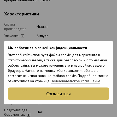
Характеристики
Страна
Италия
производства
Упаковка
Ампула
Вид косметики
Восстановитель для волос
Мы заботимся о вашей конфиденциальности
Тип домашнего
Послепроцедурный, Лечебный
ухода
Этот веб-сайт использует файлы cookie для маркетинга и
статистических целей, а также для безопасной и оптимальной
Классификация
Профессиональная
работы сайта. Вы можете изменить это в настройках вашего
косметики
браузера. Нажмите на кнопку «Согласиться», чтобы дать
Тип волос
Ломкие, Поврежденные, Тонкие,
согласие на использование файлов cookie. Подробнее можно
Чувствительные
ознакомиться на странице
Пользовательское соглашение
.
Тип кожи
Все типы кожи
головы
Согласиться
Назначение
Восстановление, От выпадения
С кератином
Нет
Подходит для
Нет
беременных