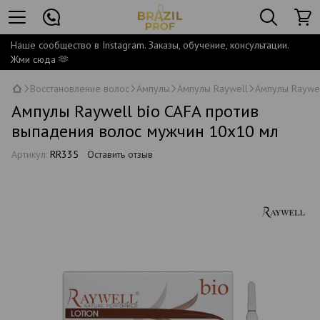
Наше сообщество в Instagram. Заказы, обучение, консультации.
Жми сюда 🫶
Восстановление волос
Ампулы
Ампулы Raywell
Ампулы Raywel
Ампулы Raywell bio CAFA против
выпадения волос мужчин 10х10 мл
Артикул:
RR335
Оставить отзыв