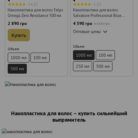
14
2
Нанопластика для волос Felps
Нанопластика для волос
Omega Zero Resistance 500 мл
Salvatore Professional Blue
Gold Keratin 1 л
2 890 грн
4 390 грн
4 600 грн
Оптовые цены
Купить
Объем
Объем
1000 мл
100 мл
1000 мл
100 мл
250 мл
500 мл
500 мл
Нанопластика для волос – купить сильнейший
выпрямитель