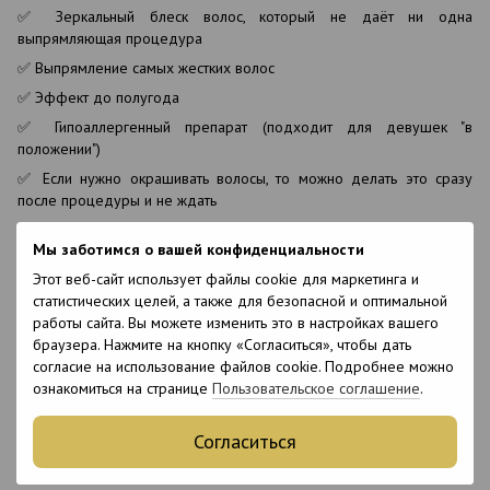
✅ Зеркальный блеск волос, который не даёт ни одна
выпрямляющая процедура
✅ Выпрямление самых жестких волос
✅ Эффект до полугода
✅ Гипоаллергенный препарат (подходит для девушек "в
положении")
✅ Если нужно окрашивать волосы, то можно делать это сразу
после процедуры и не ждать
Минусы:
Мы заботимся о вашей конфиденциальности
❌ Сложная техника выполнения, при неправильном применении не
Этот веб-сайт использует файлы cookie для маркетинга и
будет результата
статистических целей, а также для безопасной и оптимальной
❌ Нельзя использовать на тонкие и осветлённые волосы
работы сайта. Вы можете изменить это в настройках вашего
браузера. Нажмите на кнопку «Согласиться», чтобы дать
❌ Длительность процедуры, в отличие от аналогичных
согласие на использование файлов cookie. Подробнее можно
выпрямляющих техник
ознакомиться на странице
Пользовательское соглашение
.
Если процедуру нанопластики будет выполнять компетентный,
опытный мастер, у вас не проблемные волосы и есть время с
Согласиться
запасом, то для вас эта профессиональная косметика станет
лучшим решением.