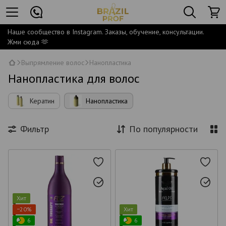
Наше сообщество в Instagram. Заказы, обучение, консультации.
Жми сюда 🫶
Выпрямление волос
Нанопластика
Нанопластика для волос
Кератин
Нанопластика
Фильтр
По популярности
Хит
−20%
Хит
6
6