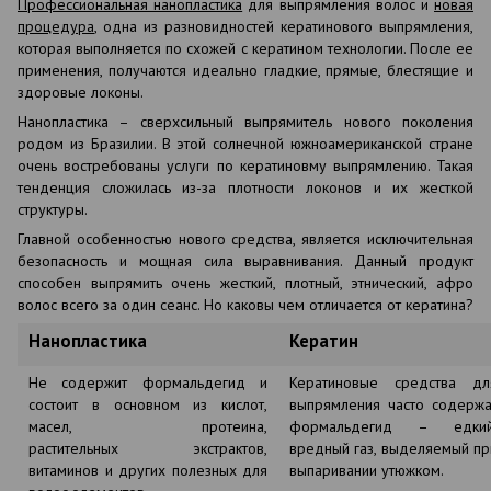
Профессиональная нанопластика
для выпрямления волос и
новая
процедура
, одна из разновидностей кератинового выпрямления,
которая выполняется по схожей с кератином технологии. После ее
применения, получаются идеально гладкие, прямые, блестящие и
здоровые локоны.
Нанопластика – сверхсильный выпрямитель нового поколения
родом из Бразилии. В этой солнечной южноамериканской стране
очень востребованы услуги по кератиновму выпрямлению. Такая
тенденция сложилась из-за плотности локонов и их жесткой
структуры.
Главной особенностью нового средства, является исключительная
безопасность и мощная сила выравнивания. Данный продукт
способен выпрямить очень жесткий, плотный, этнический, афро
волос всего за один сеанс. Но каковы чем отличается от кератина?
Нанопластика
Кератин
Не содержит формальдегид и
Кератиновые средства дл
состоит в основном из кислот,
выпрямления часто содержа
масел, протеина,
формальдегид – едкий
растительных экстрактов,
вредный газ, выделяемый пр
витаминов и других полезных для
выпаривании утюжком.