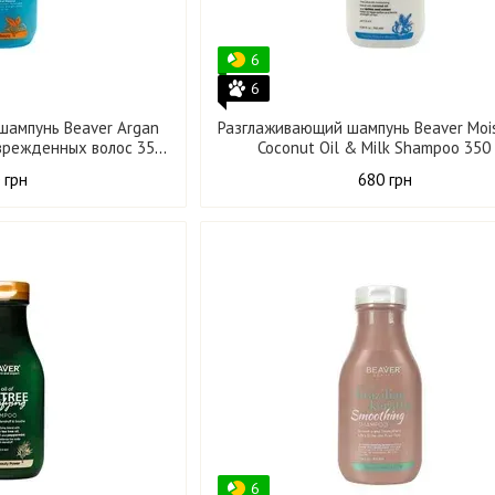
6
6
шампунь Beaver Argan
Разглаживающий шампунь Beaver Mois
оврежденных волос 350
Coconut Oil & Milk Shampoo 350
мл
 грн
680 грн
6