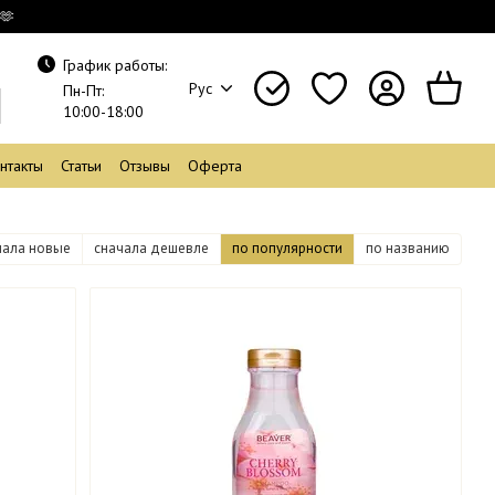
🫶
График работы:
Рус
Пн-Пт:
10:00-18:00
нтакты
Статьи
Отзывы
Оферта
чала новые
сначала дешевле
по популярности
по названию