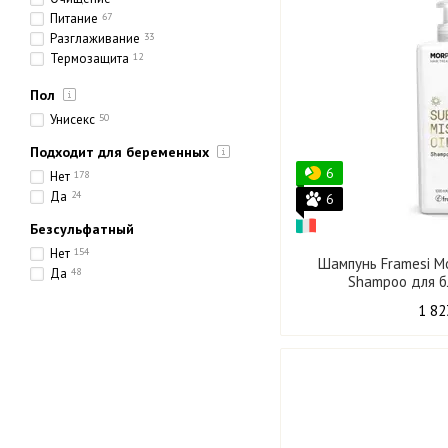
Питание
67
Разглаживание
33
Термозащита
12
Тонирование
15
Пол
Увлажнение
129
Укрепление
67
Унисекс
50
Уплотнение
16
Подходит для беременных
6
Нет
178
Да
24
6
Безсульфатный
Нет
154
Шампунь Framesi Mo
Да
48
Shampoo для б
1 82