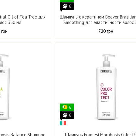
6
ial Oil of Tea Tree для
Шампунь с кератином Beaver Brazilian
лос 350 мл
Smoothing для эластичности волос 
 грн
720 грн
6
6
hosis Balance Shampoo
Шампунь Framesi Morphosis Color P