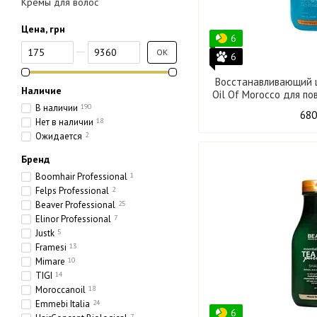
Кремы для волос
Цена, грн
6
От Цена, грн
До Цена, грн
OK
6
Восстанавливающий 
Наличие
Oil Of Morocco для п
В наличии
190
680
Нет в наличии
18
Ожидается
2
Бренд
Boomhair Professional
1
Felps Professional
2
Beaver Professional
25
Elinor Professional
7
Justk
5
Framesi
13
Mimare
10
TIGI
14
Moroccanoil
18
Emmebi Italia
24
6
7