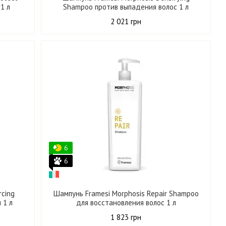
1 л
Shampoo против выпадения волос 1 л
2 021 грн
6
6
rcing
Шампунь Framesi Morphosis Repair Shampoo
 1 л
для восстановления волос 1 л
1 823 грн