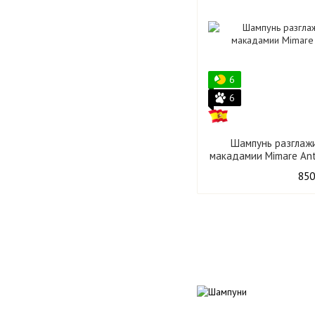
6
6
Шампунь разглаж
макадамии Mimare Ant
850