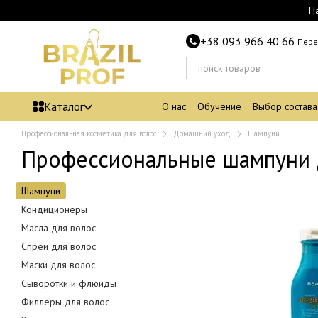
Перейти к основному контенту
Н
+38 093 966 40 66
Пере
Каталог
О нас
Обучение
Выбор состава
Профессиональная косметика для волос
Домашний уход
Шампуни
Профессиональные шампуни 
Шампуни
Кондиционеры
Масла для волос
Спреи для волос
Маски для волос
Сыворотки и флюиды
Филлеры для волос