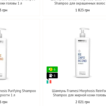
ожи головы 1 л
Shampoo для окрашенных волос 
3 грн
1 823 грн
6
6
osis Purifying Shampoo
Шампунь Framesi Morphosis Reinfo
ерхоти 1 л
Shampoo для жирной кожи головы
6 грн
2 021 грн