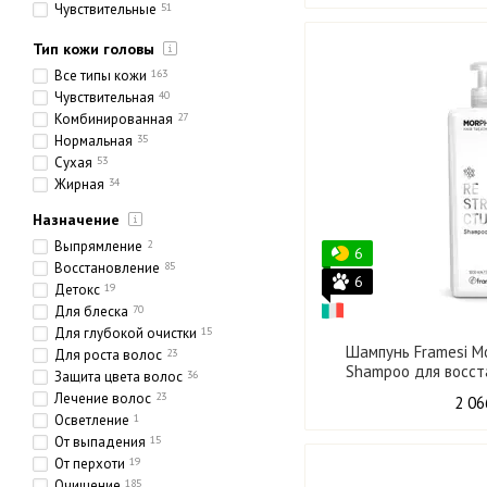
Чувствительные
51
Этнические
10
Тип кожи головы
Толстые
9
Пористые
38
Все типы кожи
163
Чувствительная
40
Комбинированная
27
Нормальная
35
Сухая
53
Жирная
34
Назначение
Выпрямление
2
6
Восстановление
85
6
Детокс
19
Для блеска
70
Для глубокой очистки
15
Шампунь Framesi Mo
Для роста волос
23
Shampoo для восст
Защита цвета волос
36
Лечение волос
23
2 06
Осветление
1
От выпадения
15
От перхоти
19
Очищение
185