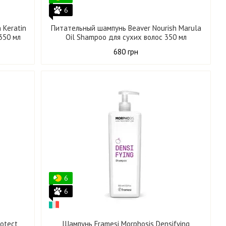
6
 Keratin
Питательный шампунь Beaver Nourish Marula
350 мл
Oil Shampoo для сухих волос 350 мл
680 грн
6
6
rotect
Шампунь Framesi Morphosis Densifying