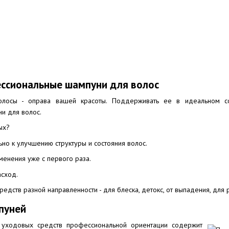
ессиональные шампуни для волос
олосы - оправа вашей красоты. Поддерживать ее в идеальном с
и для волос.
ых?
но к улучшению структуры и состояния волос.
менения уже с первого раза.
сход.
едств разной направленности - для блеска, детокс, от выпадения, для р
пуней
и уходовых средств профессиональной ориентации содержит