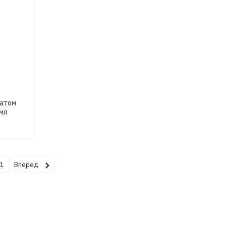
натом
 мл
1
Вперед