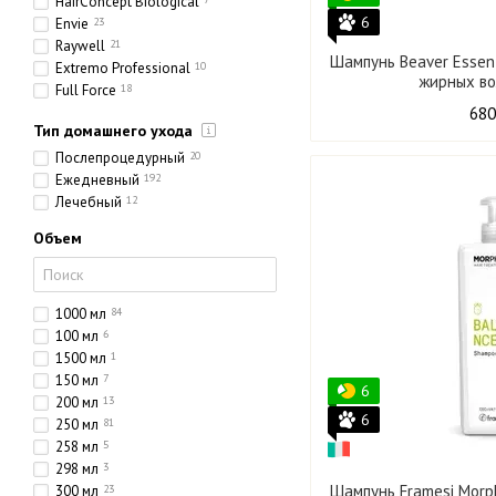
HairConcept Biological
6
Envie
23
Raywell
21
Шампунь Beaver Essent
Extremo Professional
10
жирных во
Full Force
18
Olorchee
4
680
Тип домашнего ухода
Послепроцедурный
20
Ежедневный
192
Лечебный
12
Объем
1000 мл
84
100 мл
6
1500 мл
1
150 мл
7
6
200 мл
13
6
250 мл
81
258 мл
5
298 мл
3
Шампунь Framesi Morp
300 мл
23