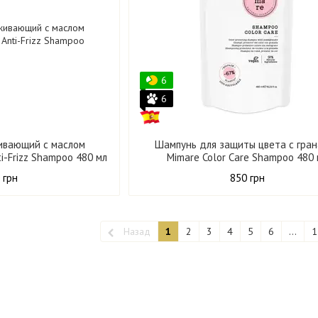
6
6
ивающий с маслом
Шампунь для защиты цвета с гра
i-Frizz Shampoo 480 мл
Mimare Color Care Shampoo 480
 грн
850 грн
Назад
1
2
3
4
5
6
...
1