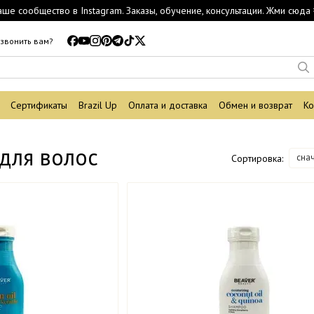
аше сообщество в Instagram. Заказы, обучение, консультации. Жми сюда 
звонить вам?
Сертификаты
Brazil Up
Оплата и доставка
Обмен и возврат
Ко
для волос
сна
Сортировка: