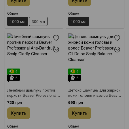
Купить
Купить
Объем
Объем
1000 мл
300 мл
1000 мл
6
6
6
6
Лечебный шампунь против
Детокс шампунь для жирной
перхоти Beaver Professional
кожи головы и волос Beaver
Anti-Dandruff Scalp Clarify
Professional Oil Detox Scalp
720 грн
690 грн
Cleanser 298 мл
Balance Cleanser 298 мл
Купить
Купить
Объем
Объем