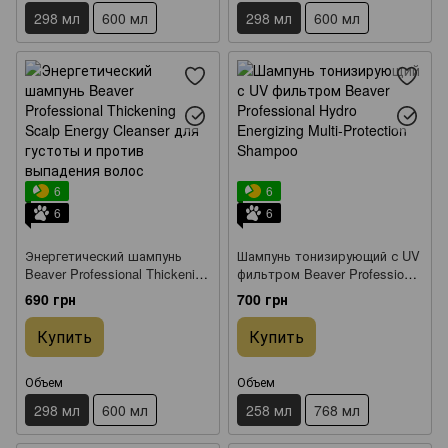
298 мл
600 мл
298 мл
600 мл
6
6
6
6
Энергетический шампунь
Шампунь тонизирующий с UV
Beaver Professional Thickening
фильтром Beaver Professional
Scalp Energy Cleanser для
Hydro Energizing Multi-
690 грн
700 грн
густоты и против выпадения
Protection Shampoo 258 мл
волос 298 мл
Купить
Купить
Объем
Объем
298 мл
600 мл
258 мл
768 мл