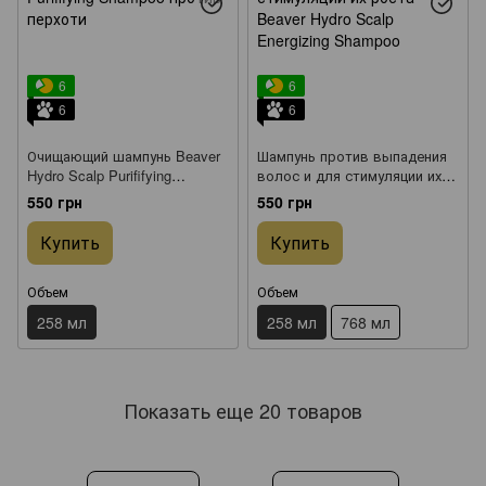
6
6
6
6
Очищающий шампунь Beaver
Шампунь против выпадения
Hydro Scalp Purififying
волос и для стимуляции их
Shampoo против перхоти 258
роста Beaver Hydro Scalp
550 грн
550 грн
мл
Energizing Shampoo 258 мл
Купить
Купить
Объем
Объем
258 мл
258 мл
768 мл
Показать еще 20 товаров