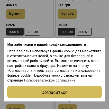
free Cream Shampoo 1 л
использования 1 л
345 грн
315 грн
Купить
Купить
Объем
Объем
1000 мл
300 мл
1000 мл
300 мл
Мы заботимся о вашей конфиденциальности
Этот веб-сайт использует файлы cookie для маркетинга
и статистических целей, а также для безопасной и
оптимальной работы сайта. Вы можете изменить это в
настройках вашего браузера. Нажмите на кнопку
Хит
«Согласиться», чтобы дать согласие на использование
6
6
файлов cookie. Подробнее можно ознакомиться на
6
6
странице
Пользовательское соглашение
.
Шампунь Elinor Smoothing
Шампунь для проблемной
Согласиться
Care Shampoo для гладкости
кожи головы Beaver Scalplife
и блеска 1 л
Scalp Soothing-1 л
390 грн
1 750 грн