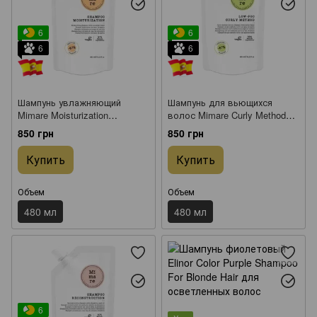
6
6
6
6
Шампунь увлажняющий
Шампунь для вьющихся
Mimare Moisturization
волос Mimare Curly Method
Shampoo 480 мл
Low-Poo Shampoo 480 мл
850 грн
850 грн
Купить
Купить
Объем
Объем
480 мл
480 мл
6