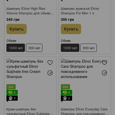
Шампунь Elinor High Rise
Шампунь мужской Elinor
Volume Shampoo для объема
Shampoo For Men 1 л
1 л
345 грн
350 грн
Купить
Купить
Объем
Объем
1000 мл
300 мл
1000 мл
300 мл
Хит
Хит
6
6
6
6
Крем-шампунь без
Шампунь Elinor Everyday Care
сульфатный Elinor Sulphate-
Shampoo для повседневного