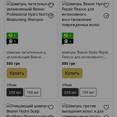
6
6
6
6
Шампунь питательный и
Шампунь Beaver Hydro Repair
увлажняющий Beaver
Rescue для интенсивного
Professional Hydro Nutritive
восстановления
550 грн
550 грн
Moisturizing Shampoo 258мл
поврежденных волос 258 мл
Купить
Купить
Объем
Объем
258 мл
768 мл
258 мл
768 мл