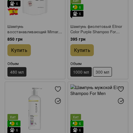
Хит
6
6
6
Шампунь
Шампунь фиолетовый Elinor
восстанавливающий Mimare
Color Purple Shampoo For
Reconstruction Shampoo 480
Blonde Hair для осветленных
850 грн
395 грн
мл
волос 1 л
Купить
Купить
Объем
Объем
480 мл
1000 мл
300 мл
Хит
Хит
6
6
6
6