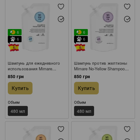
6
6
6
6
Шампунь для ежедневного
Шампунь против желтизны
использования Mimare
Mimare No-Yellow Shampoo
Frequent Use Shampoo 480 мл
480 мл
850 грн
850 грн
Купить
Купить
Объем
Объем
480 мл
480 мл