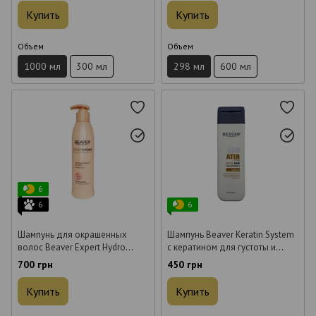
волос 298 мл
Купить
Купить
Объем
Объем
1000 мл
300 мл
298 мл
600 мл
6
6
6
Шампунь для окрашенных
Шампунь Beaver Keratin System
волос Beaver Expert Hydro
с кератином для густоты и
Intense Remedy Shampoo 318
утолщения волос 200 мл
700 грн
450 грн
мл
Купить
Купить