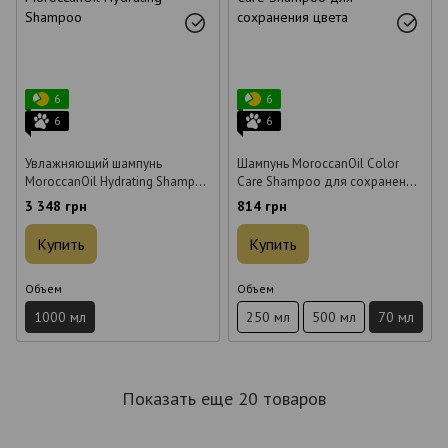
6
6
6
6
Увлажняющий шампунь
Шампунь MoroccanOil Color
MoroccanOil Hydrating Shampoo
Care Shampoo для сохранения
1000 мл
цвета 70 мл
3 348 грн
814 грн
Купить
Купить
Объем
Объем
1000 мл
250 мл
500 мл
70 мл
Показать еще 20 товаров