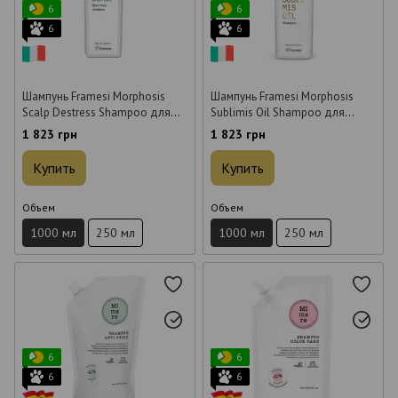
6
6
6
6
Шампунь Framesi Morphosis
Шампунь Framesi Morphosis
Scalp Destress Shampoo для
Sublimis Oil Shampoo для
чувствительной кожи 1 л
блеска волос 1 л
1 823 грн
1 823 грн
Купить
Купить
Объем
Объем
1000 мл
250 мл
1000 мл
250 мл
6
6
6
6