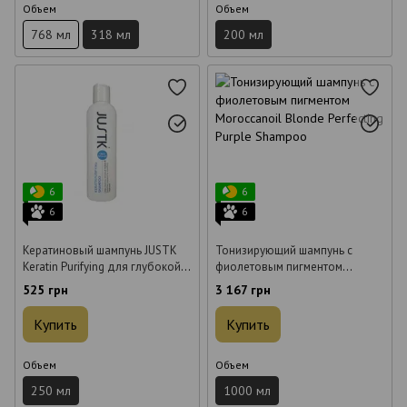
Объем
Объем
768 мл
318 мл
200 мл
6
6
6
6
Кератиновый шампунь JUSTK
Тонизирующий шампунь с
Keratin Purifying для глубокой
фиолетовым пигментом
очистки 250 мл
Moroccanoil Blonde Perfecting
525 грн
3 167 грн
Purple Shampoo 1000 мл
Купить
Купить
Объем
Объем
250 мл
1000 мл