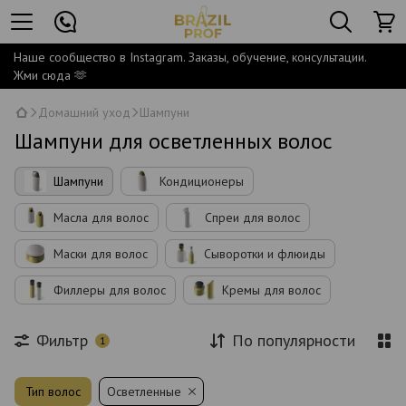
Наше сообщество в Instagram. Заказы, обучение, консультации.
Жми сюда 🫶
Домашний уход
Шампуни
Шампуни для осветленных волос
Шампуни
Кондиционеры
Масла для волос
Спреи для волос
Маски для волос
Сыворотки и флюиды
Филлеры для волос
Кремы для волос
Фильтр
По популярности
1
Тип волос
Осветленные