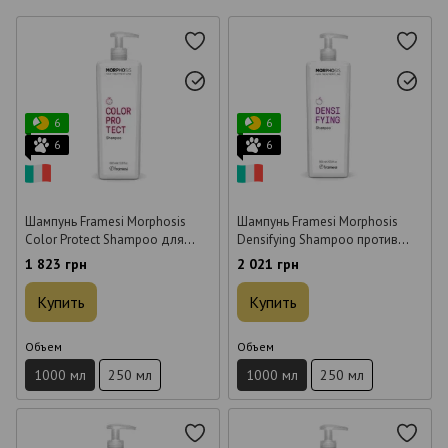
6
6
6
6
Шампунь Framesi Morphosis
Шампунь Framesi Morphosis
Color Protect Shampoo для
Densifying Shampoo против
окрашенных волос 1 л
выпадения волос 1 л
1 823 грн
2 021 грн
Купить
Купить
Объем
Объем
1000 мл
250 мл
1000 мл
250 мл