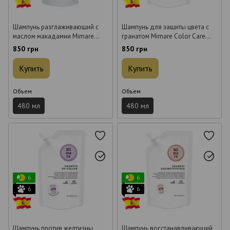
Шампунь разглаживающий с
Шампунь для защиты цвета с
маслом макадамии Mimare
гранатом Mimare Color Care
Anti-Frizz Shampoo 480 мл
Shampoo 480 мл
850 грн
850 грн
Купить
Купить
Объем
Объем
480 мл
480 мл
6
6
6
6
Шампунь против желтизны
Шампунь восстанавливающий