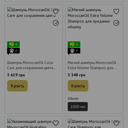
6
6
6
6
Шампунь MoroccanOil Color
Мягкий шампунь MoroccanOil
Care для сохранения цвета
Extra Volume Shampoo для
1000 мл
придания объему 1000 мл
3 619 грн
3 348 грн
Купить
Купить
Объем
1000 мл