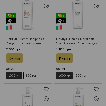
6
6
6
6
Шампунь Framesi Morphosis
Шампунь Framesi Morphosis
Purifying Shampoo против
Scalp Cleansing Shampoo для
перхоти 1 л
глубокой очистки 1 л
2 066 грн
1 823 грн
Купить
Купить
Объем
Объем
1000 мл
250 мл
1000 мл
250 мл