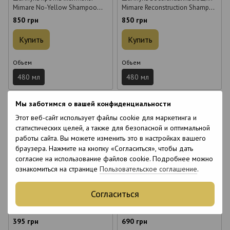
Mimare No-Yellow Shampoo
Mimare Reconstruction Shampoo
480 мл
480 мл
850 грн
850 грн
Купить
Купить
Объем
Объем
480 мл
480 мл
Мы заботимся о вашей конфиденциальности
Этот веб-сайт использует файлы cookie для маркетинга и
статистических целей, а также для безопасной и оптимальной
работы сайта. Вы можете изменить это в настройках вашего
браузера. Нажмите на кнопку «Согласиться», чтобы дать
Хит
согласие на использование файлов cookie. Подробнее можно
6
6
ознакомиться на странице
Пользовательское соглашение
.
6
6
Согласиться
Шампунь фиолетовый Elinor
Энергетический шампунь
Color Purple Shampoo For
Beaver Professional Thickening
Blonde Hair для осветленных
Scalp Energy Cleanser для
395 грн
690 грн
волос 1 л
густоты и против выпадения