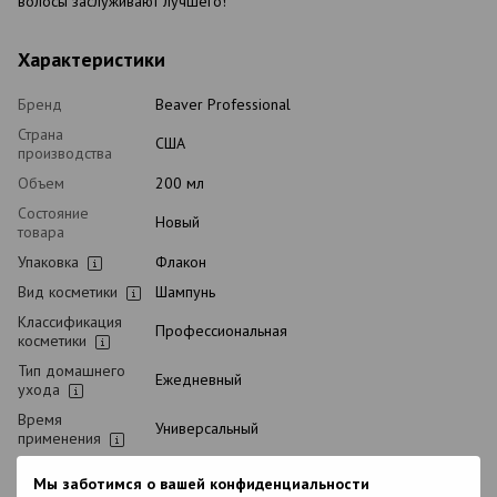
волосы заслуживают лучшего!
Характеристики
Бренд
Beaver Professional
Страна
США
производства
Объем
200 мл
Состояние
Новый
товара
Упаковка
Флакон
Вид косметики
Шампунь
Классификация
Профессиональная
косметики
Тип домашнего
Ежедневный
ухода
Время
Универсальный
применения
Тип волос
Натуральные, Окрашенные, Поврежденные,
Мы заботимся о вашей конфиденциальности
Блонд, Осветленные, Сухие, Пористые