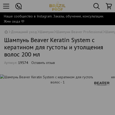
Наше сообщество в Instagram. Заказы, обучение, консультации.
Жми сюда 🫶
Домашний уход
Шампуни
Шампуни Beaver Professional
Шампу
Шампунь Beaver Keratin System с
кератином для густоты и утолщения
волос 200 мл
Артикул:
19574
Оставить отзыв