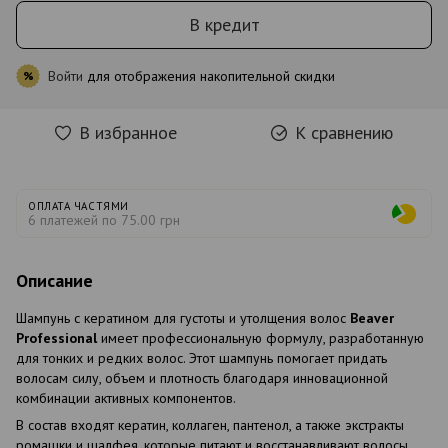
В кредит
Войти
для отображения накопительной скидки
%
В избранное
К сравнению
ОПЛАТА ЧАСТЯМИ
6 платежей по 75.00 грн
Описание
Шампунь с кератином для густоты и утолщения волос
Beaver
Professional
имеет профессиональную формулу, разработанную
для тонких и редких волос. Этот шампунь помогает придать
волосам силу, объем и плотность благодаря инновационной
комбинации активных компонентов.
В состав входят кератин, коллаген, пантенол, а также экстракты
ромашки и шалфея, которые питают и восстанавливают волосы,