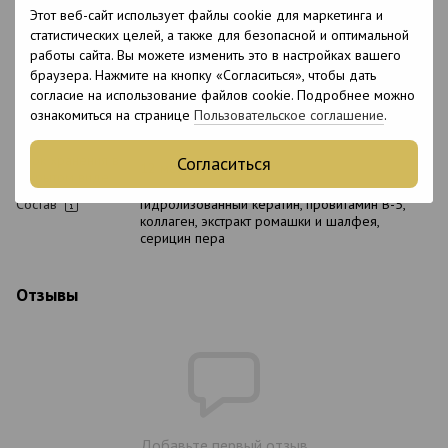
Этот веб-сайт использует файлы cookie для маркетинга и
Тип кожи
Все типы кожи
статистических целей, а также для безопасной и оптимальной
головы
работы сайта. Вы можете изменить это в настройках вашего
Назначение
Для блеска, Для роста волос, Укрепление
браузера. Нажмите на кнопку «Согласиться», чтобы дать
Возраст
18+
согласие на использование файлов cookie. Подробнее можно
ознакомиться на странице
Пользовательское соглашение
.
Подходит для
Нет
беременных
Срок хранения в
Согласиться
12 месяцев
открытом виде
Состав
Гидролизованный кератин, провитамин В-5,
коллаген, экстракт ромашки и шалфея,
серицин пера
Отзывы
Добавьте первый отзыв