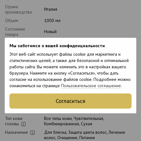
Страна
Италия
производства
Объем
1000 мл
Состояние
Новый
товара
Упаковка
Флакон
Мы заботимся о вашей конфиденциальности
Уровень pH
5.0-5.5
Этот веб-сайт использует файлы cookie для маркетинга и
Вид косметики
Шампунь
статистических целей, а также для безопасной и оптимальной
работы сайта. Вы можете изменить это в настройках вашего
Классификация
Профессиональная, Масс-маркет
браузера. Нажмите на кнопку «Согласиться», чтобы дать
косметики
согласие на использование файлов cookie. Подробнее можно
Тип домашнего
Послепроцедурный, Ежедневный
ознакомиться на странице
Пользовательское соглашение
.
ухода
Пол
Унисекс
Согласиться
Тип волос
Нормальные, Окрашенные, Блонд,
Осветленные, Чувствительные
Тип кожи
Все типы кожи, Чувствительная,
головы
Комбинированная, Сухая
Назначение
Для блеска, Защита цвета волос, Лечение
волос, Очищение, Питание