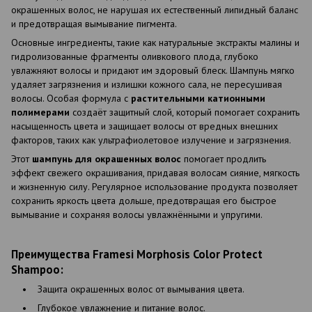
окрашенных волос, не нарушая их естественный липидный баланс
и предотвращая вымывание пигмента.
Основные ингредиенты, такие как натуральные экстракты малины и
гидролизованные фрагменты оливкового плода, глубоко
увлажняют волосы и придают им здоровый блеск. Шампунь мягко
удаляет загрязнения и излишки кожного сала, не пересушивая
волосы. Особая формула с
растительными катионными
полимерами
создаёт защитный слой, который помогает сохранить
насыщенность цвета и защищает волосы от вредных внешних
факторов, таких как ультрафиолетовое излучение и загрязнения.
Этот
шампунь для окрашенных волос
помогает продлить
эффект свежего окрашивания, придавая волосам сияние, мягкость
и жизненную силу. Регулярное использование продукта позволяет
сохранить яркость цвета дольше, предотвращая его быстрое
вымывание и сохраняя волосы увлажнёнными и упругими.
Преимущества Framesi Morphosis Color Protect
Shampoo:
• Защита окрашенных волос от вымывания цвета.
• Глубокое увлажнение и питание волос.