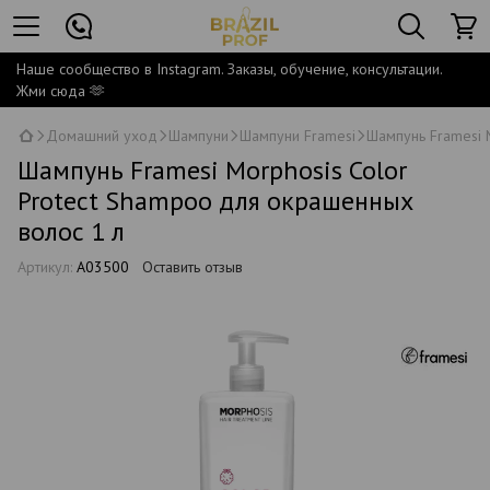
Наше сообщество в Instagram. Заказы, обучение, консультации.
Жми сюда 🫶
Домашний уход
Шампуни
Шампуни Framesi
Шампунь Framesi 
Шампунь Framesi Morphosis Color
Protect Shampoo для окрашенных
волос 1 л
Артикул:
A03500
Оставить отзыв