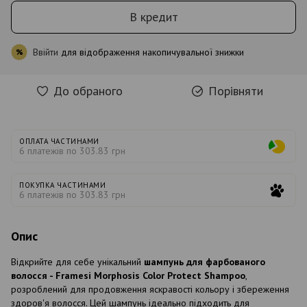
В кредит
Ввійти
для відображення накопичувальної знижки
%
До обраного
Порівняти
ОПЛАТА ЧАСТИНАМИ
6 платежів по 303.83 грн
ПОКУПКА ЧАСТИНАМИ
6 платежів по 303.83 грн
Опис
Відкрийте для себе унікальний
шампунь для фарбованого
волосся - Framesi Morphosis Color Protect Shampoo
,
розроблений для продовження яскравості кольору і збереження
здоров'я волосся. Цей шампунь ідеально підходить для