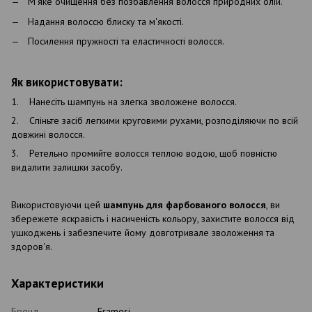
М'яке очищення без позбавлення волосся природних олій.
Надання волоссю блиску та м'якості.
Посилення пружності та еластичності волосся.
Як використовувати:
1. Нанесіть шампунь на злегка зволожене волосся.
2. Спіньте засіб легкими круговими рухами, розподіляючи по всій
довжині волосся.
3. Ретельно промийте волосся теплою водою, щоб повністю
видалити залишки засобу.
Використовуючи цей
шампунь для фарбованого волосся
, ви
збережете яскравість і насиченість кольору, захистите волосся від
ушкоджень і забезпечите йому довготривале зволоження та
здоров'я.
Характеристики
Бренд
Framesi