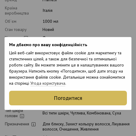
Країна
Італія
виробництва
Об`єм
1000 мл
Стан товару
Новий
Упаковка
Флакон
Ми дбаємо про вашу конфіденційність
Рівень pH
5.0-5.5
Цей веб-сайт використовує файли cookie для маркетингу та
Вид косметики
Шампунь
статистичних цілей, а також для безпечної та оптимальної
Класифікація
Професійна, Мас-маркет
роботи сайту. Ви можете змінити це в налаштуваннях вашого
косметики
браузера. Натисніть кнопку «Погодитися», щоб дати згоду на
Тип домашнього
використання файлів cookie. Детальніше можна ознайомитися
Післяпроцедурний, Щоденний
догляду
на сторінці
Угода користувача
.
Стать
Унісекс
Погодитися
Тип волосся
Нормальне, Пофарбоване, Блонд, Освітлене,
Чутливе
Тип шкіри
Всі типи шкіри, Чутлива, Комбінована, Суха
голови
Призначення
Для блиску, Захист кольору волосся, Лікування
волосся, Очищення, Живлення