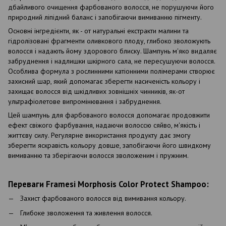
дбайливого очищення фарбованого волосся, не порушуючи його
природний ліпідний баланс і запобігаючи вимиванню пігменту.
Основні інгредієнти, як - от натуральні екстракти малини та
гідролізовані фрагменти оливкового плоду, глибоко зволожують
волосся і надають йому здорового блиску. Шампунь м'яко видаляє
забруднення і надлишки шкірного сала, не пересушуючи волосся.
Особлива формула з рослинними катіонними полімерами створює
захисний шар, який допомагає зберегти насиченість кольору і
захищає волосся від шкідливих зовнішніх чинників, як-от
ультрафіолетове випромінювання і забруднення.
Цей шампунь для фарбованого волосся допомагає продовжити
ефект свіжого фарбування, надаючи волоссю сяйво, м'якість і
життєву силу. Регулярне використання продукту дає змогу
зберегти яскравість кольору довше, запобігаючи його швидкому
вимиванню та зберігаючи волосся зволоженим і пружним.
Переваги Framesi Morphosis Color Protect Shampoo:
Захист фарбованого волосся від вимивання кольору.
Глибоке зволоження та живлення волосся.