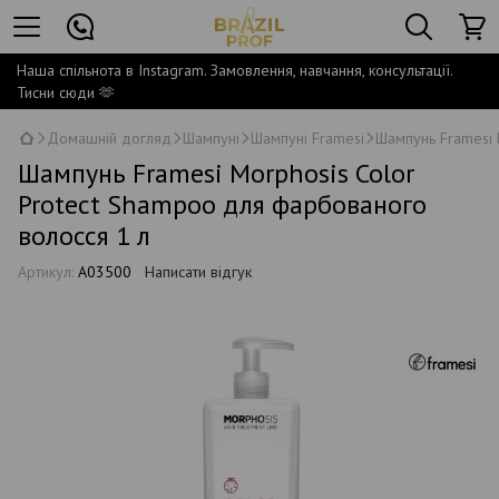
Наша спільнота в Instagram. Замовлення, навчання, консультації.
Тисни сюди 🫶
Домашній догляд
Шампуні
Шампуні Framesi
Шампунь Framesi 
Шампунь Framesi Morphosis Color
Protect Shampoo для фарбованого
волосся 1 л
Артикул:
A03500
Написати відгук