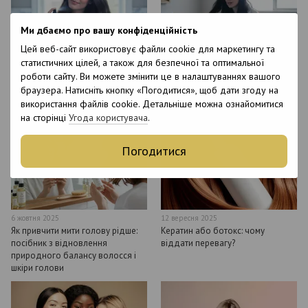
Ми дбаємо про вашу конфіденційність
Цей веб-сайт використовує файли cookie для маркетингу та
статистичних цілей, а також для безпечної та оптимальної
20 жовтня 2025
13 жовтня 2025
роботи сайту. Ви можете змінити це в налаштуваннях вашого
Топ найкращих спреїв для
Випадання волосся після
браузера. Натисніть кнопку «Погодитися», щоб дати згоду на
волосся: професійний догляд і
пологів: причини та лікування
використання файлів cookie. Детальніше можна ознайомитися
домашні лайфхаки
на сторінці
Угода користувача
.
Погодитися
6 жовтня 2025
12 вересня 2025
Як привчити мити голову рідше:
Кератин або ботокс: чому
посібник з відновлення
віддати перевагу?
природного балансу волосся і
шкіри голови