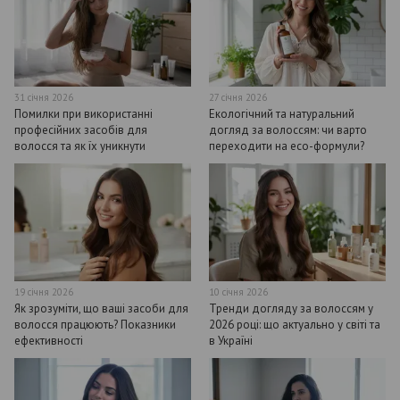
31 січня 2026
27 січня 2026
Помилки при використанні
Екологічний та натуральний
професійних засобів для
догляд за волоссям: чи варто
волосся та як їх уникнути
переходити на eco-формули?
19 січня 2026
10 січня 2026
Як зрозуміти, що ваші засоби для
Тренди догляду за волоссям у
волосся працюють? Показники
2026 році: що актуально у світі та
ефективності
в Україні