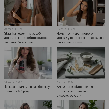
20 травня 2026
13 травня 2026
Glass hair ефект: які засоби
Чому після кератинового
допомагають зробити волосся
догляду волосся швидко жирніє
гладким і блискучим
і що з цим робити
14 лютого 2026
5 лютого 2026
Найкращі шампуні після ботоксу:
Ампули для відновлення
рейтинг 2026 року
волосся: як правильно
використовувати