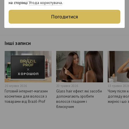
на сторінці
Угода користувача
.
Погодитися
Новий коментар
Інші записи
26 червня 2026
20 травня 2026
13 травня 202
Готовий інтернет-магазин
Glass hair ефект: які засоби
Чому після 
косметики для волосся з
допомагають зробити
догляду во
товарами від Brazil-Prof
волосся гладким і
жирніє і що 
блискучим