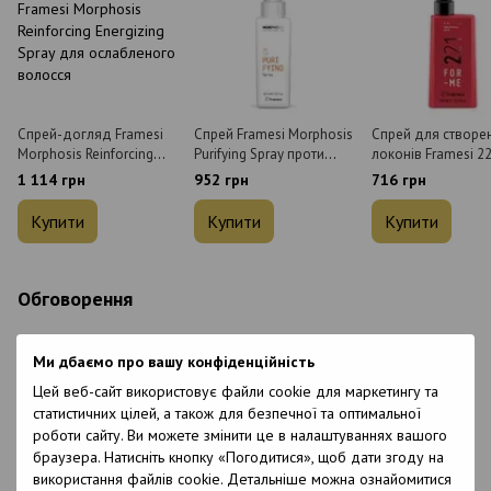
Спрей-догляд Framesi
Спрей Framesi Morphosis
Спрей для створе
Morphosis Reinforcing
Purifying Spray проти
локонів Framesi 2
Energizing Spray для
лупи 100 мл
Make Me Wavy Spra
1 114 грн
952 грн
716 грн
ослабленого волосся
мл
150 мл
Купити
Купити
Купити
Обговорення
Ми дбаємо про вашу конфіденційність
Цей веб-сайт використовує файли cookie для маркетингу та
статистичних цілей, а також для безпечної та оптимальної
роботи сайту. Ви можете змінити це в налаштуваннях вашого
браузера. Натисніть кнопку «Погодитися», щоб дати згоду на
використання файлів cookie. Детальніше можна ознайомитися
Додайте перший відгук