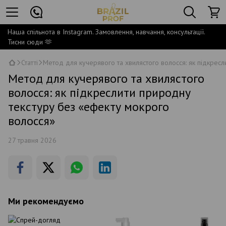
Наша спільнота в Instagram. Замовлення, навчання, консультації.
Тисни сюди 🫶
Статті
Метод для кучерявого та хвилястого волосся: як підкрес
Метод для кучерявого та хвилястого
волосся: як підкреслити природну
текстуру без «ефекту мокрого
волосся»
27 травня 2026
Ми рекомендуємо