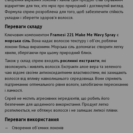
відкриттям для тих, хто мріє про природний і доглянутий вигляд.
Формула спрею розроблена для того, щоб забезпечити стійкість
укладки і зберегти здоров'я волосся.
Переваги складу
Ключовим компонентом
Framesi 221 Make Me Wavy Spray
є
морська сіль
. Вона надає волоссю текстуру і об'єм, роблячи
локони більш виразними. Морська сіль допомагає створити легку
хвилю, зберігаючи при цьому природний блиск.
Також у склад спрею входять
рослинні екстракти
, які
зволожують і живлять волосся. Екстракти алое вера та зеленого
чаю відомі своїми антиоксидантними властивостями, які захищають
волосся від впливу навколишнього середовища. Вони сприяють
підтриманню оптимального рівня вологи, запобігаючи пересиханню
і ламкості.
Спрей не містить агресивних інгредієнтів, що робить його
безпечним для щоденного використання. Продукт легко
розпилюється, не обтяжує волосся і не залишає липкої плівки.
Переваги використання
Створення об’ємних локонів