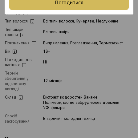
Погодитися
Тип домашнього
Післяпроцедурний, Щоденний
догляду
Тип волосся
Всі типи волосся, Кучеряве, Неслухняне
Тип шкіри
Всі типи шкіри
голови
Призначення
Випрямлення, Розгладження, Термозахист
Вік
18+
Підходить для
Ні
вагітних
Термін
зберігання у
12 місяців
відкритому
вигляді
Склад
Екстракт водоростей Вакаме
Полімери, що не забруднюють довкілля
УФ-фільтри
Спосіб
В гарячій і холодній техніці
застосування