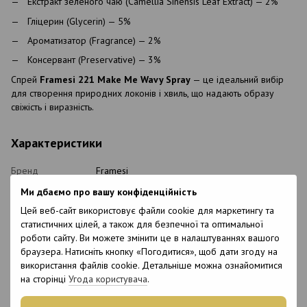
Екстракт зеленого чаю (Camellia Sinensis Leaf Extract) — 2%
Гліцерин (Glycerin) — 5%
Ароматизатор (Fragrance) — 2%
Консервант (Preservative) — 3%
Спрей
Framesi 221 Make Me Wavy Spray
— це ідеальний вибір
для створення природних локонів і хвиль, що надають образу
свіжість і виразність.
Характеристики
Бренд
Framesi
Країна
Ми дбаємо про вашу конфіденційність
Італія
виробництва
Цей веб-сайт використовує файли cookie для маркетингу та
Об`єм
150 мл
статистичних цілей, а також для безпечної та оптимальної
роботи сайту. Ви можете змінити це в налаштуваннях вашого
Стан товару
Новий
браузера. Натисніть кнопку «Погодитися», щоб дати згоду на
Упаковка
Флакон
використання файлів cookie. Детальніше можна ознайомитися
Вид косметики
Тонуючий спрей
на сторінці
Угода користувача
.
Класифікація
Професійна, Мас-маркет
косметики