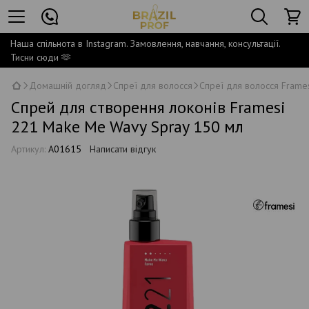
Наша спільнота в Instagram. Замовлення, навчання, консультації.
Тисни сюди 🫶
Домашній догляд
Спреї для волосся
Спреї для волосся Frame
Спрей для створення локонів Framesi
221 Make Me Wavy Spray 150 мл
Артикул:
A01615
Написати відгук