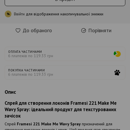
Ввійти
для відображення накопичувальної знижки
%
До обраного
Порівняти
ОПЛАТА ЧАСТИНАМИ
6 платежів по 119.33 грн
ПОКУПКА ЧАСТИНАМИ
6 платежів по 119.33 грн
Опис
Спрей для створення локонів Framesi 221 Make Me
Wavy Spray: ідеальний продукт для текстурованих
зачісок
Спрей
Framesi 221 Make Me Wavy Spray
призначений для
створення виразних локонів і хвиль. Цей продукт став справжнім