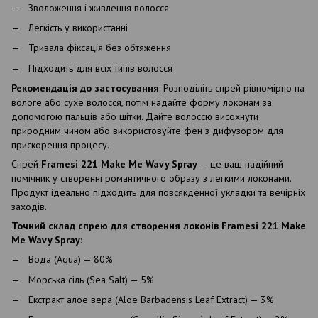
Зволоження і живлення волосся
Легкість у використанні
Тривала фіксація без обтяження
Підходить для всіх типів волосся
Рекомендація до застосування
: Розподіліть спрей рівномірно на
вологе або сухе волосся, потім надайте форму локонам за
допомогою пальців або щітки. Дайте волоссю висохнути
природним чином або використовуйте фен з дифузором для
прискорення процесу.
Спрей
Framesi 221 Make Me Wavy Spray
— це ваш надійний
помічник у створенні романтичного образу з легкими локонами.
Продукт ідеально підходить для повсякденної укладки та вечірніх
заходів.
Точний склад спрею для створення локонів Framesi 221 Make
Me Wavy Spray
:
Вода (Aqua) — 80%
Морська сіль (Sea Salt) — 5%
Екстракт алое вера (Aloe Barbadensis Leaf Extract) — 3%