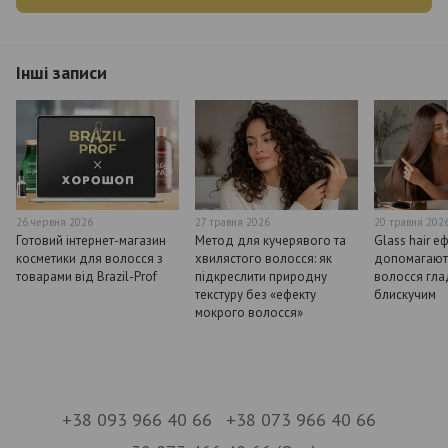
Інші записи
26 червня 2026
27 травня 2026
20 травня 202
Готовий інтернет-магазин
Метод для кучерявого та
Glass hair е
косметики для волосся з
хвилястого волосся: як
допомагают
товарами від Brazil-Prof
підкреслити природну
волосся гла
текстуру без «ефекту
блискучим
мокрого волосся»
+38 093 966 40 66
+38 073 966 40 66