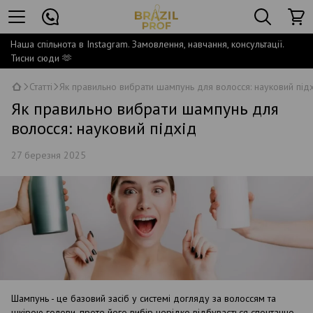
Наша спільнота в Instagram. Замовлення, навчання, консультації.
Тисни сюди 🫶
Статті
Як правильно вибрати шампунь для волосся: науковий під
Як правильно вибрати шампунь для
волосся: науковий підхід
27 березня 2025
Шампунь - це базовий засіб у системі догляду за волоссям та
шкірою голови, проте його вибір нерідко відбувається спонтанно,