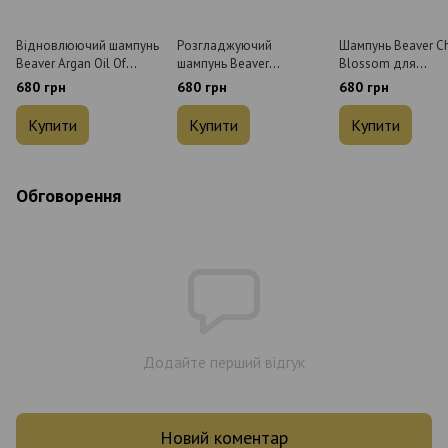
Відновлюючий шампунь
Розгладжуючий
Шампунь Beaver Ch
Beaver Argan Oil Of
шампунь Beaver
Blossom для
Morocco для
Moisturizing Coconut Oil
щоденного
680 грн
680 грн
680 грн
пошкодженого волосся
& Milk Shampoo 350 мл
використання 350
350 мл
Купити
Купити
Купити
Обговорення
Додайте перший відгук
Новий коментар