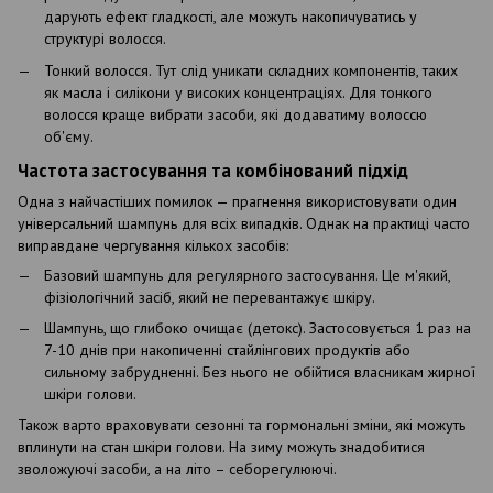
дарують ефект гладкості, але можуть накопичуватись у
структурі волосся.
Тонкий волосся. Тут слід уникати складних компонентів, таких
як масла і силікони у високих концентраціях. Для тонкого
волосся краще вибрати засоби, які додаватиму волоссю
об'єму.
Частота застосування та комбінований підхід
Одна з найчастіших помилок — прагнення використовувати один
універсальний шампунь для всіх випадків. Однак на практиці часто
виправдане чергування кількох засобів:
Базовий шампунь для регулярного застосування. Це м'який,
фізіологічний засіб, який не перевантажує шкіру.
Шампунь, що глибоко очищає (детокс). Застосовується 1 раз на
7-10 днів при накопиченні стайлінгових продуктів або
сильному забрудненні. Без нього не обійтися власникам жирної
шкіри голови.
Також варто враховувати сезонні та гормональні зміни, які можуть
вплинути на стан шкіри голови. На зиму можуть знадобитися
зволожуючі засоби, а на літо – себорегулюючі.