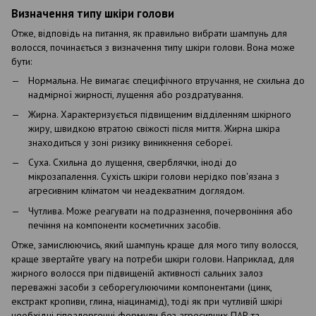
Визначення типу шкіри голови
Отже, відповідь на питання, як правильно вибрати шампунь для
волосся, починається з визначення типу шкіри голови. Вона може
бути:
Нормальна. Не вимагає специфічного втручання, не схильна до
надмірної жирності, лущення або роздратування.
Жирна. Характеризується підвищеним відділенням шкірного
жиру, швидкою втратою свіжості після миття. Жирна шкіра
знаходиться у зоні ризику виникнення себореї.
Суха. Схильна до лущення, сверблячки, іноді до
мікрозапалення. Сухість шкіри голови нерідко пов'язана з
агресивним кліматом чи неадекватним доглядом.
Чутлива. Може реагувати на подразнення, почервоніння або
печіння на компоненти косметичних засобів.
Отже, замислюючись, який шампунь краще для мого типу волосся,
краще звертайте увагу на потреби шкіри голови. Наприклад, для
жирного волосся при підвищеній активності сальних залоз
переважні засоби з себорегулюючими компонентами (цинк,
екстракт кропиви, глина, ніацинамід), тоді як при чутливій шкірі
необхідні гіпоалергенні формули без агресивних ПАР та