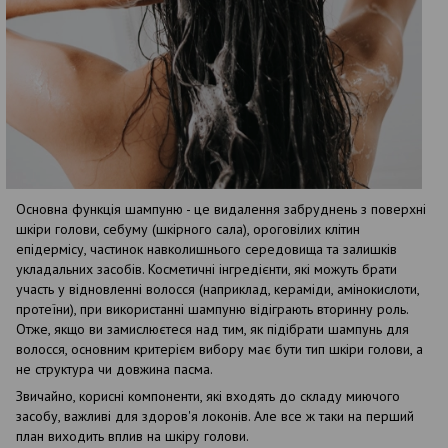
Основна функція шампуню - це видалення забруднень з поверхні
шкіри голови, себуму (шкірного сала), ороговілих клітин
епідермісу, частинок навколишнього середовища та залишків
укладальних засобів. Косметичні інгредієнти, які можуть брати
участь у відновленні волосся (наприклад, кераміди, амінокислоти,
протеїни), при використанні шампуню відіграють вторинну роль.
Отже, якщо ви замислюєтеся над тим, як підібрати шампунь для
волосся, основним критерієм вибору має бути тип шкіри голови, а
не структура чи довжина пасма.
Звичайно, корисні компоненти, які входять до складу миючого
засобу, важливі для здоров'я локонів. Але все ж таки на перший
план виходить вплив на шкіру голови.