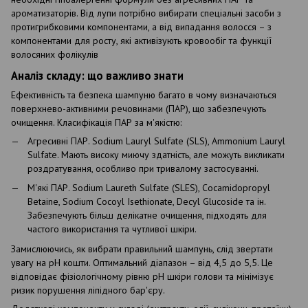
ароматизаторів. Від лупи потрібно вибирати спеціальні засоби з
протигрибковими компонентами, а від випадання волосся – з
компонентами для росту, які активізують кровообіг та функції
волосяних фолікулів
Аналіз складу: що важливо знати
Ефективність та безпека шампуню багато в чому визначаються
поверхнево-активними речовинами (ПАР), що забезпечують
очищення. Класифікація ПАР за м'якістю:
Агресивні ПАР. Sodium Lauryl Sulfate (SLS), Ammonium Lauryl
Sulfate. Мають високу миючу здатність, але можуть викликати
роздратування, особливо при тривалому застосуванні.
М'які ПАР. Sodium Laureth Sulfate (SLES), Cocamidopropyl
Betaine, Sodium Cocoyl Isethionate, Decyl Glucoside та ін.
Забезпечують більш делікатне очищення, підходять для
частого використання та чутливої ​​шкіри.
Замислюючись, як вибрати правильний шампунь, слід звертати
увагу на рН кошти. Оптимальний діапазон – від 4,5 до 5,5. Це
відповідає фізіологічному рівню рН шкіри голови та мінімізує
ризик порушення ліпідного бар'єру.