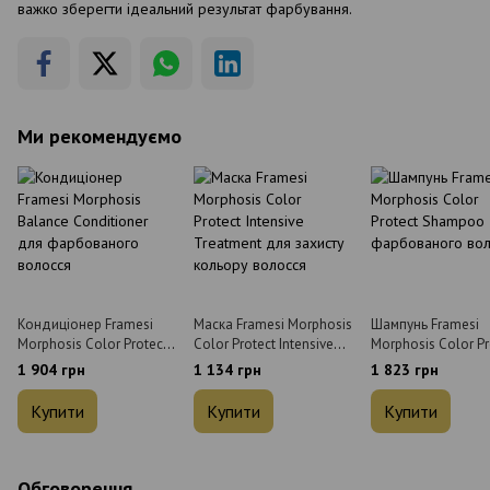
важко зберегти ідеальний результат фарбування.
Ми рекомендуємо
Кондиціонер Framesi
Маска Framesi Morphosis
Шампунь Framesi
Morphosis Color Protect
Color Protect Intensive
Morphosis Color Pr
Conditioner для
Treatment для захисту
Shampoo для
1 904 грн
1 134 грн
1 823 грн
фарбованого волосся 1
кольору волосся 250 мл
фарбованого воло
л
л
Купити
Купити
Купити
Обговорення