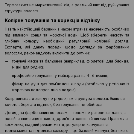
Термозахист не маркетинговий хід, а реальний щит від руйнування
структури волосся.
Колірне тонування та корекція відтінку
Навіть найстійкіший барвник з часом втрачає насиченість, особливо
під впливом сонця та жорсткої води. Щоб зберегти чистоту та
глибину кольору, необхідний регулярний колірний догляд.
Експерти, які дають поради щодо догляду за фарбованим
волоссям, рекомендують включити до рутини:
тонуючі маски та бальзами (наприклад, фіолетові для блонда,
мідні для рудих);
професійне тонування у майстра раз на 4–6 тижнів;
фільтр на душ для пом'якшення води (особливо у регіонах із
жорсткою водопровідною водою).
Колір вимагає догляду не рідше, ніж структура волосся. Якщо ви
хочете зберігати відтінок, без тонування не обійтися.
Догляд за фарбованим волоссям — зовсім не разове завдання, а
постійна інвестиція в їхнє здоров'я та зовнішній вигляд. Правильна
косметика, щадний режим миття, регулярне харчування,
термозахист та підтримка кольору – це базовий мінімум, без якого