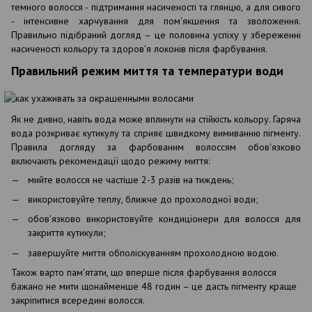
темного волосся - підтримання насиченості та глянцю, а для сивого
- інтенсивне харчування для пом'якшення та зволоження.
Правильно підібраний догляд – це половина успіху у збереженні
насиченості кольору та здоров'я локонів після фарбування.
Правильний режим миття та температури води
Як не дивно, навіть вода може вплинути на стійкість кольору. Гаряча
вода розкриває кутикулу та сприяє швидкому вимиванню пігменту.
Правила догляду за фарбованим волоссям обов'язково
включають рекомендації щодо режиму миття:
мийте волосся не частіше 2-3 разів на тиждень;
використовуйте теплу, ближче до прохолодної води;
обов'язково використовуйте кондиціонери для волосся для
закриття кутикули;
завершуйте миття обполіскуванням прохолодною водою.
Також варто пам'ятати, що вперше після фарбування волосся
бажано не мити щонайменше 48 годин – це дасть пігменту краще
закріпитися всередині волосся.