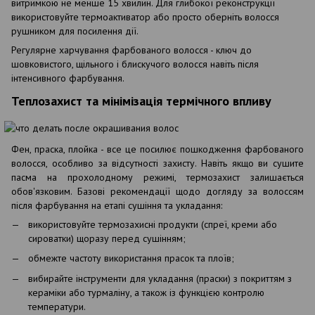
витримкою не менше 15 хвилин. Для глибокої реконструкції
використовуйте термоактиватор або просто оберніть волосся
рушником для посилення дії.
Регулярне харчування фарбованого волосся - ключ до
шовковистого, щільного і блискучого волосся навіть після
інтенсивного фарбування.
Теплозахист та мінімізація термічного впливу
Фен, праска, плойка - все це посилює пошкодження фарбованого
волосся, особливо за відсутності захисту. Навіть якщо ви сушите
пасма на прохолодному режимі, термозахист залишається
обов'язковим. Базові рекомендації щодо догляду за волоссям
після фарбування на етапі сушіння та укладання:
використовуйте термозахисні продукти (спреї, креми або
сироватки) щоразу перед сушінням;
обмежте частоту використання прасок та плоїв;
вибирайте інструменти для укладання (праски) з покриттям з
кераміки або турмаліну, а також із функцією контролю
температури.