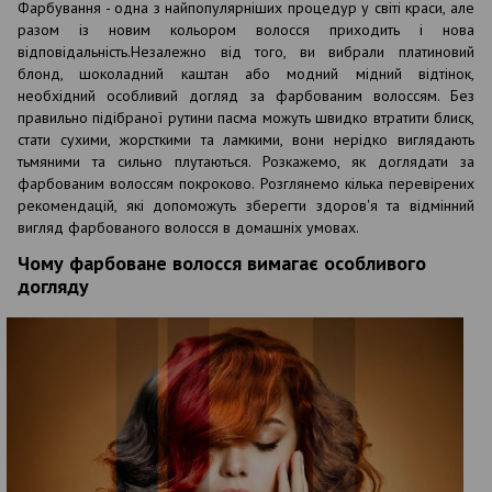
Фарбування - одна з найпопулярніших процедур у світі краси, але
разом із новим кольором волосся приходить і нова
відповідальність.Незалежно від того, ви вибрали платиновий
блонд, шоколадний каштан або модний мідний відтінок,
необхідний особливий догляд за фарбованим волоссям. Без
правильно підібраної рутини пасма можуть швидко втратити блиск,
стати сухими, жорсткими та ламкими, вони нерідко виглядають
тьмяними та сильно плутаються. Розкажемо, як доглядати за
фарбованим волоссям покроково. Розглянемо кілька перевірених
рекомендацій, які допоможуть зберегти здоров'я та відмінний
вигляд фарбованого волосся в домашніх умовах.
Чому фарбоване волосся вимагає особливого
догляду