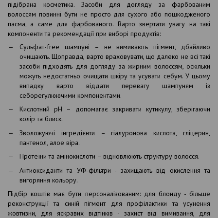
підібрана косметика. Засоби для догляду за фарбованим
волоссям повинні бути не просто для сухого або пошкодженого
пасма, а саме для фарбованого. Варто звертати увагу на такі
компоненти та рекомендації при виборі продуктів:
Сульфат-free шампуні – не вимивають пігмент, дбайливо
очищають. Щоправда, варто враховувати, що далеко не всі такі
засоби підходять для догляду за жирним волоссям, оскільки
можуть недостатньо очищати шкіру та усувати себум. У цьому
випадку варто віддати перевагу шампуням із
себорегулюючими компонентами.
Кислотний pH – допомагає закривати кутикулу, зберігаючи
колір та блиск.
Зволожуючі інгредієнти – гіалуронова кислота, гліцерин,
пантенол, алое віра.
Протеїни та амінокислоти – відновлюють структуру волосся.
Антиоксиданти та УФ-фільтри - захищають від окислення та
вигоряння кольору.
Підбір коштів має бути персоналізованим: для блонду - більше
реконструкції та синій пігмент для профілактики та усунення
жовтизни, для яскравих відтінків - захист від вимивання, для