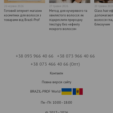
26 червня 2026
27 травня 2026
20 травня 202
Готовий інтернет-магазин
Метод для кучерявого та
Glass hair е
косметики для волосся з
хвилястого волосся: як
допомагают
товарами від Brazil-Prof
підкреслити природну
волосся гла
текстуру без «ефекту
блискучим
мокрого волосся»
+38 093 966 40 66
+38 073 966 40 66
+38 073 466 40 66 (Опт)
Контакти
Повна версія сайту
BRAZIL-PROF World
Пн–Пт: 10:00–18:00
© 2017—2026