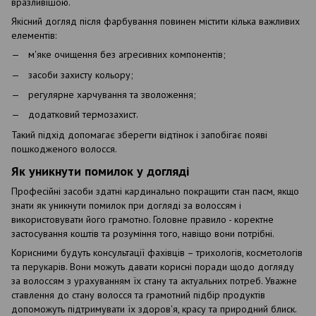
вразливішою.
Якісний догляд після фарбування повинен містити кілька важливих
елементів:
м'яке очищення без агресивних компонентів;
засоби захисту кольору;
регулярне харчування та зволоження;
додатковий термозахист.
Такий підхід допомагає зберегти відтінок і запобігає появі
пошкодженого волосся.
Як уникнути помилок у догляді
Професійні засоби здатні кардинально покращити стан пасм, якщо
знати як уникнути помилок при догляді за волоссям і
використовувати його грамотно. Головне правило - коректне
застосування коштів та розуміння того, навіщо вони потрібні.
Корисними будуть консультації фахівців – трихологів, косметологів
та перукарів. Вони можуть давати корисні поради щодо догляду
за волоссям з урахуванням їх стану та актуальних потреб. Уважне
ставлення до стану волосся та грамотний підбір продуктів
допоможуть підтримувати їх здоров'я, красу та природний блиск.