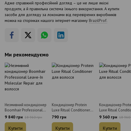
Адже справжній професійний догляд – це не лише якісні
продукти, а й правильна система їхнього використання. А купити
засоби для догляду за локонами від перевірених виробників
можна на сторінках нашого інтернет-магазину
BrazilProf.
Ми рекомендуємо
Незмивний кондиціонер
Кондиціонер Protein
Кондиціонер Prote
Boomhair Professional
Luxe Ritual Conditioner
Luxe Ritual Conditi
Leave-In Molecular Repair
для волосся 300 мл
для волосся 24 x 
9 840 грн
790 грн
9 360 грн
18 960 грн
18 960
для волосся 24 x 300 мл
Купити
Купити
Купити