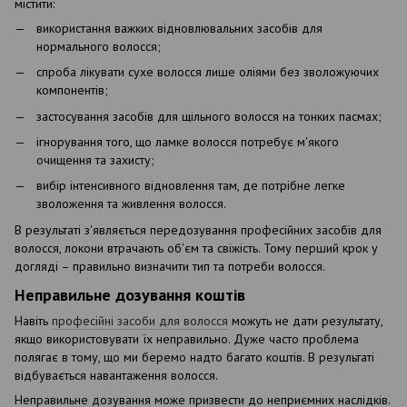
містити:
використання важких відновлювальних засобів для
нормального волосся;
спроба лікувати сухе волосся лише оліями без зволожуючих
компонентів;
застосування засобів для щільного волосся на тонких пасмах;
ігнорування того, що ламке волосся потребує м'якого
очищення та захисту;
вибір інтенсивного відновлення там, де потрібне легке
зволоження та живлення волосся.
В результаті з'являється передозування професійних засобів для
волосся, локони втрачають об'єм та свіжість. Тому перший крок у
догляді – правильно визначити тип та потреби волосся.
Неправильне дозування коштів
Навіть
професійні засоби для волосся
можуть не дати результату,
якщо використовувати їх неправильно. Дуже часто проблема
полягає в тому, що ми беремо надто багато коштів. В результаті
відбувається навантаження волосся.
Неправильне дозування може призвести до неприємних наслідків.