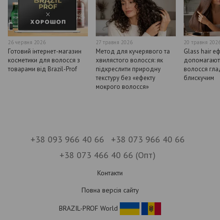
26 червня 2026
27 травня 2026
20 травня 202
Готовий інтернет-магазин
Метод для кучерявого та
Glass hair е
косметики для волосся з
хвилястого волосся: як
допомагают
товарами від Brazil-Prof
підкреслити природну
волосся гла
текстуру без «ефекту
блискучим
мокрого волосся»
+38 093 966 40 66
+38 073 966 40 66
+38 073 466 40 66 (Опт)
Контакти
Повна версія сайту
BRAZIL-PROF World