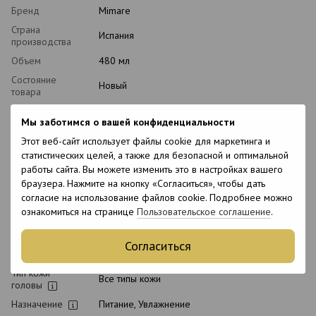
Бренд
Mimare
Страна
Испания
производства
Объем
480 мл
Состояние
Новый
товара
Упаковка
Дой-пак
Мы заботимся о вашей конфиденциальности
Вид косметики
Шампунь
Этот веб-сайт использует файлы cookie для маркетинга и
Классификация
Масс-маркет
статистических целей, а также для безопасной и оптимальной
косметики
работы сайта. Вы можете изменить это в настройках вашего
Тип домашнего
браузера. Нажмите на кнопку «Согласиться», чтобы дать
Ежедневный
ухода
согласие на использование файлов cookie. Подробнее можно
Время
ознакомиться на странице
Пользовательское соглашение
.
Универсальный
применения
Тип волос
Кудрявые, Непослушные, Нормальные,
Согласиться
Пористые
Тип кожи
Все типы кожи
головы
Назначение
Питание, Увлажнение