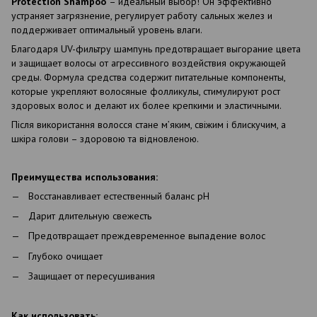
Protection Shampoo
– идеальный выбор! Он эффективно
устраняет загрязнение, регулирует работу сальных желез и
поддерживает оптимальный уровень влаги.
Благодаря UV-фильтру шампунь предотвращает выгорание цвета
и защищает волосы от агрессивного воздействия окружающей
среды. Формула средства содержит питательные компоненты,
которые укрепляют волосяные фолликулы, стимулируют рост
здоровых волос и делают их более крепкими и эластичными.
Після використання волосся стане м’яким, свіжим і блискучим, а
шкіра голови – здоровою та відновленою.
Преимущества использования:
Восстанавливает естественный баланс pH
Дарит длительную свежесть
Предотвращает преждевременное выпадение волос
Глубоко очищает
Защищает от пересушивания
Как использовать: