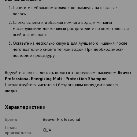
Нанесите небольшое количество шампуня на влажные
волосы.
Слегка вспеньте, добавляя немного воды, и мягкими
массирующими движениями распределите по коже головы и
всей длине волос.
Оставьте на несколько секунд для лучшего очищения, после
чего тщательно смойте теплой водой. При необходимости
повторите процедуру.
Відчуйте свіжість і легкість волосся з тонізуючим шампунем
Beaver
Professional Energizing Multi-Protection Shampoo
.
Насолоджуйтеся чистотою і бездоганним виглядом волосся
щодня!
Характеристики
Бренд
Beaver Professional
Страна
США
производства