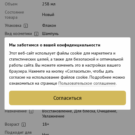
Объем
258 мл
Состояние
Новый
товара
Упаковка
Флакон
Вид косметики
Шампунь
Классификация
Профессиональная
Мы заботимся о вашей конфиденциальности
косметики
Этот веб-сайт использует файлы cookie для маркетинга и
Тип домашнего
Ежедневный
статистических целей, а также для безопасной и оптимальной
ухода
работы сайта. Вы можете изменить это в настройках вашего
Время
Универсальный
браузера. Нажмите на кнопку «Согласиться», чтобы дать
применения
согласие на использование файлов cookie. Подробнее можно
Пол
Унисекс
ознакомиться на странице
Пользовательское соглашение
.
Тип волос
Натуральные, Окрашенные, Пористые
Согласиться
Тип кожи
Нормальная, Сухая, Жирная
головы
Назначение
Восстановление, Для блеска, Очищение,
Увлажнение
Возраст
18+
Подходит для
Нет