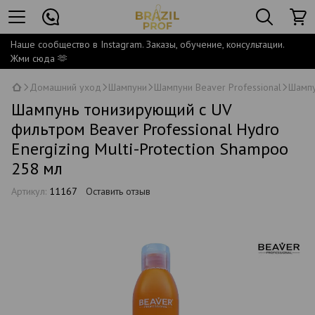
Наше сообщество в Instagram. Заказы, обучение, консультации.
Жми сюда 🫶
Домашний уход
Шампуни
Шампуни Beaver Professional
Шампу
Шампунь тонизирующий с UV
фильтром Beaver Professional Hydro
Energizing Multi-Protection Shampoo
258 мл
Артикул:
11167
Оставить отзыв