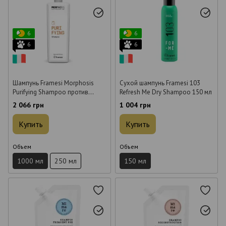
6
6
6
6
Шампунь Framesi Morphosis
Сухой шампунь Framesi 103
Purifying Shampoo против
Refresh Me Dry Shampoo 150 мл
перхоти 1 л
2 066 грн
1 004 грн
Купить
Купить
Объем
Объем
1000 мл
250 мл
150 мл