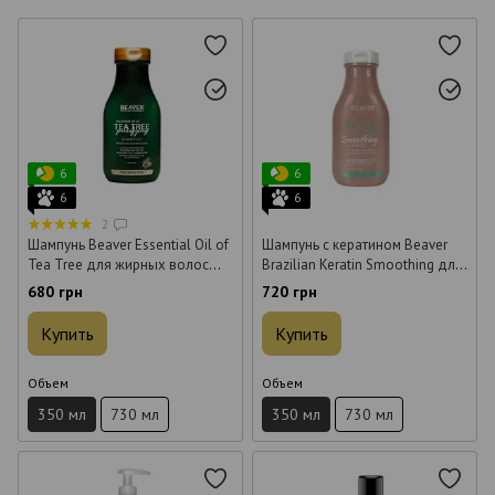
6
6
6
6
2
Шампунь Beaver Essential Oil of
Шампунь с кератином Beaver
Tea Tree для жирных волос
Brazilian Keratin Smoothing для
350 мл
эластичности волос 350 мл
680 грн
720 грн
Купить
Купить
Объем
Объем
350 мл
730 мл
350 мл
730 мл