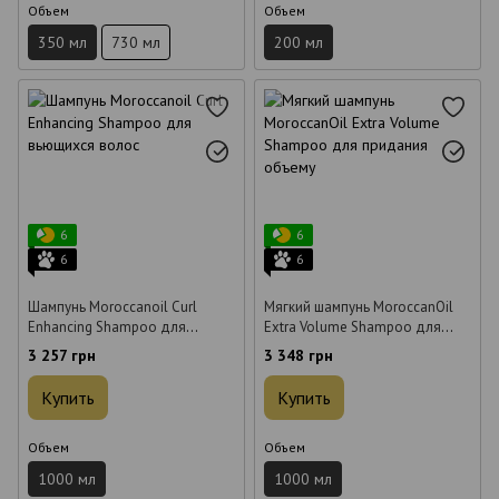
Объем
Объем
350 мл
730 мл
200 мл
6
6
6
6
Шампунь Moroccanoil Curl
Мягкий шампунь MoroccanOil
Enhancing Shampoo для
Extra Volume Shampoo для
вьющихся волос 1000 мл
придания объему 1000 мл
3 257 грн
3 348 грн
Купить
Купить
Объем
Объем
1000 мл
1000 мл