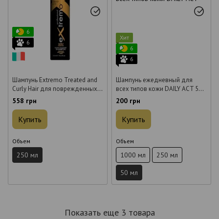
6
Хит
6
6
6
Шампунь Extremo Treated and
Шампунь ежедневный для
Curly Hair для поврежденных и
всех типов кожи DAILY ACT 50
вьющихся волос 250 мл
мл
558 грн
200 грн
Купить
Купить
Объем
Объем
250 мл
1000 мл
250 мл
50 мл
Показать еще 3 товара