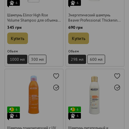
6
6
Шампунь Elinor High Rise
Энергетический шампунь
Volume Shampoo для объема 1
Beaver Professional Thickening
л
Scalp Energy Cleanser для
345 грн
690 грн
густоты и против выпадения
волос 298 мл
Купить
Купить
Объем
Объем
1000 мл
300 мл
298 мл
600 мл
6
6
6
6
Шампунь тонизирующий с UV
Шампунь питательный и