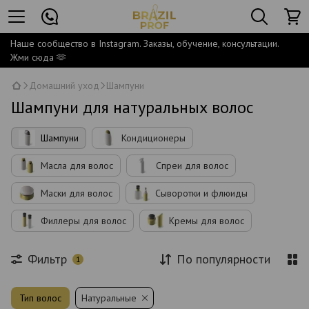
Наше сообщество в Instagram. Заказы, обучение, консультации.
Жми сюда 🫶
Домашний уход
Шампуни
Шампуни для натуральных волос
Шампуни
Кондиционеры
Масла для волос
Спреи для волос
Маски для волос
Сыворотки и флюиды
Филлеры для волос
Кремы для волос
Фильтр
По популярности
1
Тип волос
Натуральные