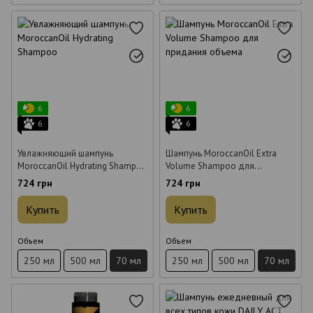
6
6
6
6
Увлажняющий шампунь
Шампунь MoroccanOil Extra
MoroccanOil Hydrating Shampoo
Volume Shampoo для
70 мл
придания объема 70 мл
724 грн
724 грн
Купить
Купить
Объем
Объем
250 мл
500 мл
70 мл
250 мл
500 мл
70 мл