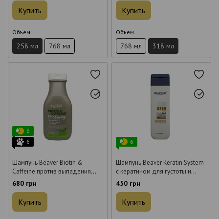
Купить
Купить
Объем
Объем
258 мл
768 мл
768 мл
318 мл
6
6
6
Шампунь Beaver Biotin &
Шампунь Beaver Keratin System
Caffeine против выпадения
с кератином для густоты и
волос 350 мл
утолщения волос 200 мл
680 грн
450 грн
Купить
Купить