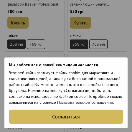
фильтром Beaver Professional
увлажняющий Beaver
Hydro Energizing Multi-
Professional Hydro Nutritive
700 грн
550 грн
Protection Shampoo 258 мл
Moisturizing Shampoo 258мл
Купить
Купить
Объем
Объем
258 мл
768 мл
258 мл
768 мл
Мы заботимся о вашей конфиденциальности
Этот веб-сайт использует файлы cookie для маркетинга и
статистических целей, а также для безопасной и оптимальной
работы сайта. Вы можете изменить это в настройках вашего
браузера. Нажмите на кнопку «Согласиться», чтобы дать
6
согласие на использование файлов cookie. Подробнее можно
ознакомиться на странице
Пользовательское соглашение
.
6
6
Шампунь Beaver Hydro Repair
Шампунь Beaver Expert Hydro
Согласиться
Rescue для интенсивного
Ultra Moisture Shampoo для
восстановления
сухих волос ультра
550 грн
700 грн
поврежденных волос 258 мл
увлажняющий 318 мл