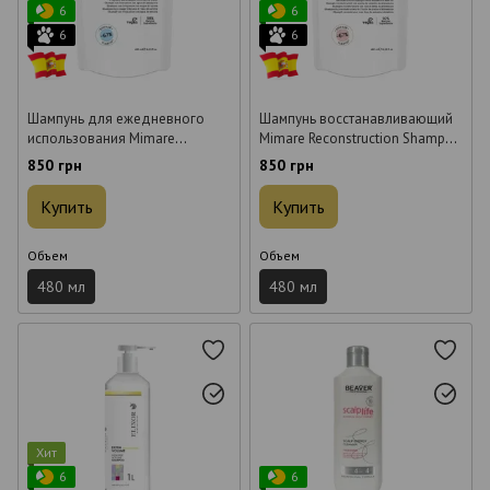
6
6
6
6
Шампунь для ежедневного
Шампунь восстанавливающий
использования Mimare
Mimare Reconstruction Shampoo
Frequent Use Shampoo 480 мл
480 мл
850 грн
850 грн
Купить
Купить
Объем
Объем
480 мл
480 мл
Хит
6
6