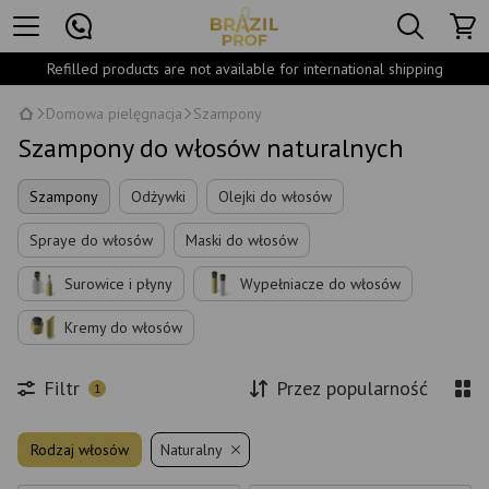
Refilled products are not available for international shipping
Domowa pielęgnacja
Szampony
Szampony do włosów naturalnych
Szampony
Odżywki
Olejki do włosów
Spraye do włosów
Maski do włosów
Surowice i płyny
Wypełniacze do włosów
Kremy do włosów
Filtr
Przez popularność
1
Rodzaj włosów
Naturalny