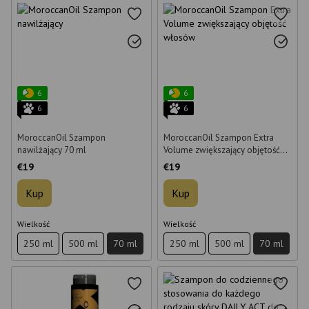
6
6
6
6
MoroccanOil Szampon
MoroccanOil Szampon Extra
nawilżający 70 ml
Volume zwiększający objętość
włosów 70 ml
€19
€19
Kup
Kup
Wielkość
Wielkość
250 ml
500 ml
70 ml
250 ml
500 ml
70 ml