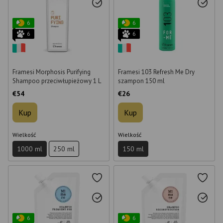
6
6
6
6
Framesi Morphosis Purifying
Framesi 103 Refresh Me Dry
Shampoo przeciwłupieżowy 1 L
szampon 150 ml
€54
€26
Kup
Kup
Wielkość
Wielkość
1000 ml
250 ml
150 ml
6
6