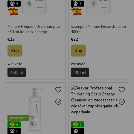
6
6
Mimare Frequent Use Shampoo
Szampon Mimare Reconstruction
480 ml do codziennego
480ml
stosowania
€22
€22
Kup
Kup
Wielkość
Wielkość
480 ml
480 ml
Bestseller
6
6
6
6