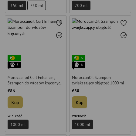
350 ml
730 ml
200 ml
6
6
6
6
Moroccanoil Curl Enhancing
MoroccanOil Szampon
Szampon do włosów kręconych
zwiększający objętość 1000 ml
1000 ml
€86
€88
Kup
Kup
Wielkość
Wielkość
1000 ml
1000 ml