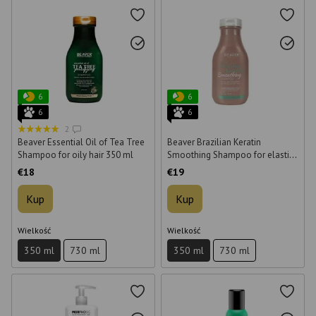
6
6
6
6
2
Beaver Essential Oil of Tea Tree
Beaver Brazilian Keratin
Shampoo for oily hair 350 ml
Smoothing Shampoo for elastic
hair 350 ml
€18
€19
Kup
Kup
Wielkość
Wielkość
350 ml
730 ml
350 ml
730 ml