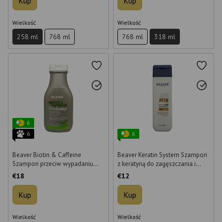
Kup
Kup
Wielkość
Wielkość
258 ml
768 ml
768 ml
318 ml
6
6
6
Beaver Biotin & Caffeine
Beaver Keratin System Szampon
Szampon przeciw wypadaniu
z keratyną do zagęszczania i
włosów 350 ml
pogrubiania włosów 200 ml
€18
€12
Kup
Kup
Wielkość
Wielkość