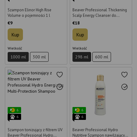
Szampon Elinor High Rise
Beaver Professional Thickening
Volume o pojemności 1 l
Scalp Energy Cleanser do
zagęszczania włosów i
€9
€18
zapobiegania ich wypadaniu 298
ml
Kup
Kup
Wielkość
Wielkość
1000 ml
300 ml
298 ml
600 ml
6
6
6
6
Szampon tonizujący z filtrem UV
Beaver Professional Hydro
Beaver Professional Hydro
Nutritive Szampon nawilżający