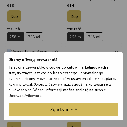
Energizing Multi-Protection
258ml
€18
€14
Shampoo 258 ml
Kup
Kup
Wielkość
Wielkość
258 ml
768 ml
258 ml
768 ml
Dbamy o Twoją prywatność
Ta strona używa plików cookie do celów marketingowych i
statystycznych, a także do bezpiecznego i optymalnego
działania strony. Można to zmienić w ustawieniach przeglądarki.
Kliknij przycisk "Akceptuj", aby wyrazić zgodę na korzystanie z
6
plików cookie. Więcej informacji można znaleźć na stronie
6
6
Umowa użytkownika
.
Beaver Hydro Repair Rescue
Beaver Expert Hydro Ultra
Zgadzam się
Shampoo do intensywnej
Moisture Szampon do włosów
odbudowy zniszczonych włosów
suchych, ultra nawilżający, 318
€14
€18
258 ml
ml