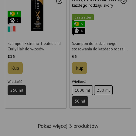
6
Bestseller
6
6
6
Szampon Extremo Treated and
Szampon do codziennego
Curly Hair do włosów
stosowania do każdego rodzaju
zniszczonych i kręconych 250 ml
skóry DAILY ACT do każdego
€15
€5
rodzaju skóry, 50 ml
Kup
Kup
Wielkość
Wielkość
250 ml
1000 ml
250 ml
50 ml
Pokaż więcej 3 produktów