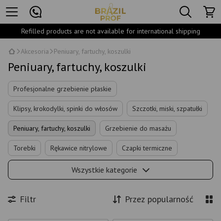
Refilled products are not available for international shipping
Akcesoria
Peniuary, fartuchy, koszulki
Peniuary, fartuchy, koszulki
Profesjonalne grzebienie płaskie
Klipsy, krokodylki, spinki do włosów
Szczotki, miski, szpatułki
Peniuary, fartuchy, koszulki
Grzebienie do masażu
Torebki
Rękawice nitrylowe
Czapki termiczne
Filtr do konewki do zlewu
Wszystkie kategorie
Filtr
Przez popularność