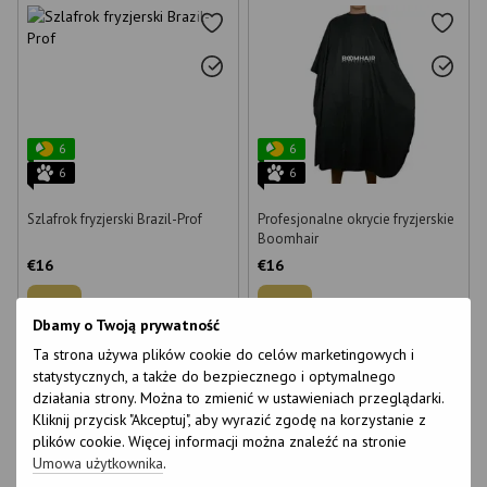
6
6
6
6
Szlafrok fryzjerski Brazil-Prof
Profesjonalne okrycie fryzjerskie
Boomhair
€16
€16
Kup
Kup
Dbamy o Twoją prywatność
Ta strona używa plików cookie do celów marketingowych i
statystycznych, a także do bezpiecznego i optymalnego
działania strony. Można to zmienić w ustawieniach przeglądarki.
Kliknij przycisk "Akceptuj", aby wyrazić zgodę na korzystanie z
plików cookie. Więcej informacji można znaleźć na stronie
Umowa użytkownika
.