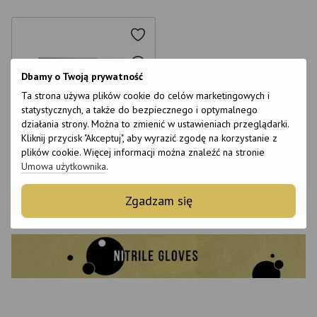
Dbamy o Twoją prywatność
Ta strona używa plików cookie do celów marketingowych i
statystycznych, a także do bezpiecznego i optymalnego
6
działania strony. Można to zmienić w ustawieniach przeglądarki.
6
Kliknij przycisk "Akceptuj", aby wyrazić zgodę na korzystanie z
plików cookie. Więcej informacji można znaleźć na stronie
Nitrile gloves Nitritek 100 pcs./up
Umowa użytkownika
.
€8
Zgadzam się