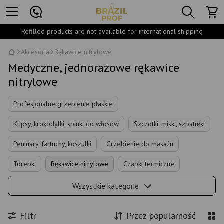
Refilled products are not available for international shipping
Akcesoria
Rękawice nitrylowe
Medyczne, jednorazowe rękawice
nitrylowe
Profesjonalne grzebienie płaskie
Klipsy, krokodylki, spinki do włosów
Szczotki, miski, szpatułki
Peniuary, fartuchy, koszulki
Grzebienie do masażu
Torebki
Rękawice nitrylowe
Czapki termiczne
Filtr do konewki do zlewu
Wszystkie kategorie
Filtr
Przez popularność