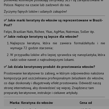
ponieważ kosmetyki posiadają certyfikaty SES i są zarejestrowane w
Polsce. Napisz na czacie lub zadzwoń do nas.
Życzymy fajnych loków i udanych zakupów!
✅ Jakie marki keratyny do włosów są reprezentowane w Brazil-
Prof?
Felps, Brazilian Nuts, Richee, Ykas, AgiMax, Nutrmiax, Soller itp.
✅ Jakie rodzaje keratyny są lepsze dla włosów?
Najlepsza keratyna, która nie zawiera formaldehydu i nie
wymaga 72 godzin starzenia;
W przypadku loków afro lepiej sprawdza się nanoplastyka, która
radzi sobie nawet z najtrudniejszymi lokami.
✅ Jak działa keratynowy produkt do prostowania włosów?
Prostowanie keratynowe to zabieg, w którym odpowiednio nałożona
kompozycja jest uszczelniana profesjonalnym żelazkiem do włosów,
co daje doskonały i długotrwały efekt prostowania. Odwiedź naszą
stronę internetową, aby dowiedzieć się więcej. Znajdziesz tam
preparaty keratynowe, instrukcje i ciekawe artykuły.
Marka: Keratyna do włosów
Cena od