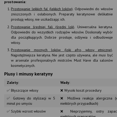
prostowania:
Prostowanie lekkich fal (lekkich loków)
. Odpowiedni do włosów
zniszczonych i osłabionych. Preparaty keratynowe delikatnie
prostują włosy, nie uszkadzając ich.
Prostowanie średniej fali (średni lok)
. Uniwersalna keratyna.
Odpowiedni do wszystkich rodzajów włosów. Doskonały wybór
dla początkujących. Dobrze prostuje, odżywia i odbudowuje
włosy.
Prostowanie mocnych loków (loki afro, włosy etniczne)
.
Najpotężniejsza keratyna. Nie jest często używana, ale musi być
w arsenale profesjonalnych mistrzów. Must Have dla salonów
kosmetycznych.
Plusy i minusy keratyny
Zalety:
Wady:
✅ Błyszczące włosy
❌ Wysoki koszt procedury
✅ Gotowy do stylizacji w 5
❌ Możliwa reakcja alergiczna (
minut po umyciu
niektórych przypadkach)
✅ Szybki wzrost włosów
❌ Nieprzyjemny, ostry zapac
niektórych preparatów