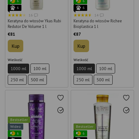
6
6
6
6
16
14
Keratyna do włosów Ykas Rubi
Keratyna do włosów Richee
Redutor De Volume 1 l
Bioplastica 1 l
€81
€87
Kup
Kup
Wielkość
Wielkość
1000 ml
100 ml
1000 ml
100 ml
250 ml
500 ml
250 ml
500 ml
Bestseller
Wideo
Bestseller
6
6