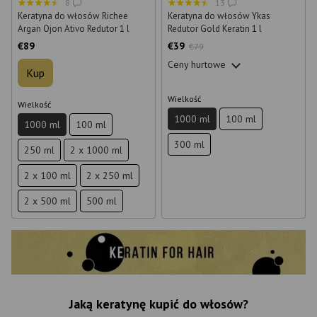
8
13
Keratyna do włosów Richee
Keratyna do włosów Ykas
Argan Ojon Ativo Redutor 1 l
Redutor Gold Keratin 1 l
€89
€39
€79
Ceny hurtowe
Kup
Wielkość
Wielkość
1000 ml
100 ml
1000 ml
100 ml
300 ml
250 ml
2 x 1000 ml
2 x 100 ml
2 x 250 ml
2 x 500 ml
500 ml
Jaką keratynę kupić do włosów?