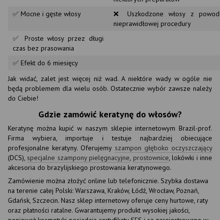
✅ Mocne i gęste włosy
❌ Uszkodzone włosy z powod
nieprawidłowej procedury
✅ Proste włosy przez długi
czas bez prasowania
✅ Efekt do 6 miesięcy
Jak widać, zalet jest więcej niż wad. A niektóre wady w ogóle nie
będą problemem dla wielu osób. Ostatecznie wybór zawsze należy
do Ciebie!
Gdzie zamówić keratynę do włosów?
Keratynę można kupić w naszym sklepie internetowym Brazil-prof.
Firma wybiera, importuje i testuje najbardziej obiecujące
profesjonalne keratyny. Oferujemy
szampon głęboko oczyszczający
(DCS),
specjalne szampony pielęgnacyjne
,
prostownice
, lokówki i inne
akcesoria do brazylijskiego prostowania keratynowego.
Zamówienie można złożyć online lub telefonicznie. Szybka dostawa
na terenie całej Polski: Warszawa, Kraków, Łódź, Wrocław, Poznań,
Gdańsk, Szczecin. Nasz sklep internetowy oferuje ceny hurtowe, raty
oraz płatności ratalne. Gwarantujemy produkt wysokiej jakości,