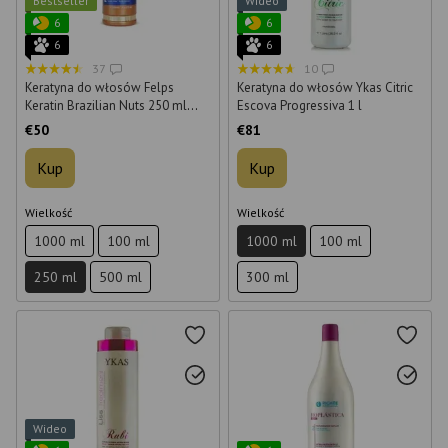
Bestseller
Wideo
6
6
6
6
37
10
Keratyna do włosów Felps
Keratyna do włosów Ykas Citric
Keratin Brazilian Nuts 250 ml
Escova Progressiva 1 l
(krok 2)
€50
€81
Kup
Kup
Wielkość
Wielkość
1000 ml
100 ml
1000 ml
100 ml
250 ml
500 ml
300 ml
Wideo