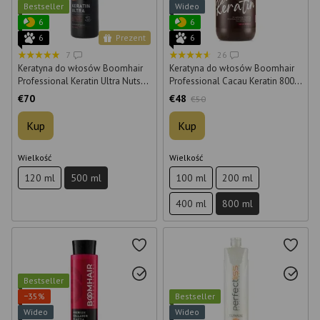
Bestseller
Wideo
6
6
6
Prezent
6
7
26
Keratyna do włosów Boomhair
Keratyna do włosów Boomhair
Professional Keratin Ultra Nuts
Professional Cacau Keratin 800
500 ml
ml
€70
€48
€50
Kup
Kup
Wielkość
Wielkość
120 ml
500 ml
100 ml
200 ml
400 ml
800 ml
Bestseller
−35%
Bestseller
Wideo
Wideo