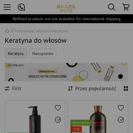
Refilled products are not available for international shipping
Prostowanie włosów
Keratyna
Keratyna do włosów
Keratyna
Nanoplastia
Filtr
Przez popularność
Bestseller
−5%