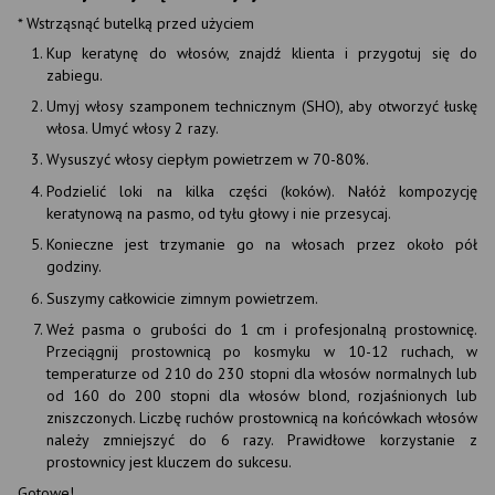
* Wstrząsnąć butelką przed użyciem
Kup keratynę do włosów, znajdź klienta i przygotuj się do
zabiegu.
Umyj włosy szamponem technicznym (SHO), aby otworzyć łuskę
włosa. Umyć włosy 2 razy.
Wysuszyć włosy ciepłym powietrzem w 70-80%.
Podzielić loki na kilka części (koków). Nałóż kompozycję
keratynową na pasmo, od tyłu głowy i nie przesycaj.
Konieczne jest trzymanie go na włosach przez około pół
godziny.
Suszymy całkowicie zimnym powietrzem.
Weź pasma o grubości do 1 cm i profesjonalną prostownicę.
Przeciągnij prostownicą po kosmyku w 10-12 ruchach, w
temperaturze od 210 do 230 stopni dla włosów normalnych lub
od 160 do 200 stopni dla włosów blond, rozjaśnionych lub
zniszczonych. Liczbę ruchów prostownicą na końcówkach włosów
należy zmniejszyć do 6 razy. Prawidłowe korzystanie z
prostownicy jest kluczem do sukcesu.
Gotowe!