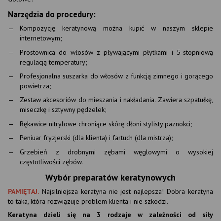
Narzędzia do procedury:
Kompozycję keratynową można kupić w naszym sklepie
internetowym;
Prostownica do włosów z pływającymi płytkami i 5-stopniową
regulacją temperatury;
Profesjonalna suszarka do włosów z funkcją zimnego i gorącego
powietrza;
Zestaw akcesoriów do mieszania i nakładania. Zawiera szpatułkę,
miseczkę i sztywny pędzelek;
Rękawice nitrylowe chroniące skórę dłoni stylisty paznokci;
Peniuar fryzjerski (dla klienta) i fartuch (dla mistrza);
Grzebień z drobnymi zębami węglowymi o wysokiej
częstotliwości zębów.
Wybór preparatów keratynowych
PAMIĘTAJ.
Najsilniejsza keratyna nie jest najlepsza! Dobra keratyna
to taka, która rozwiązuje problem klienta i nie szkodzi.
Keratyna dzieli się na 3 rodzaje w zależności od siły