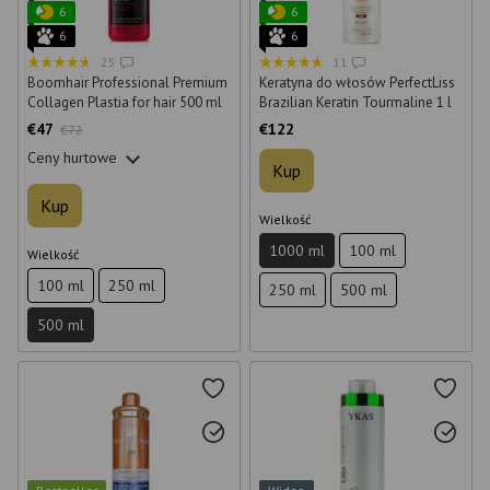
6
6
6
6
25
11
Boomhair Professional Premium
Keratyna do włosów PerfectLiss
Collagen Plastia for hair 500 ml
Brazilian Keratin Tourmaline 1 l
€47
€122
€72
Ceny hurtowe
Kup
Kup
Wielkość
1000 ml
100 ml
Wielkość
100 ml
250 ml
250 ml
500 ml
500 ml