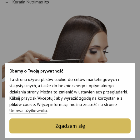
Keratin Nutrimax
itp
Dbamy o Twoją prywatność
Ta strona używa plików cookie do celów marketingowych i
statystycznych, a także do bezpiecznego i optymalnego
działania strony. Można to zmienić w ustawieniach przeglądarki.
Kliknij przycisk "Akceptuj", aby wyrazić zgodę na korzystanie z
Brazil-Prof jest oficjalnym przedstawicielem i importerem tych
plików cookie. Więcej informacji można znaleźć na stronie
marek. Wszystkie produkty są oryginalne i pochodzą bezpośrednio
Umowa użytkownika
.
od producenta wraz z dołączonymi dokumentami. Jeśli nie dążysz do
wyprostowania loków, mamy inne
produkty do odbudowy włosów
. W
Zgadzam się
Internecie krążą plotki, a także sprzeczne opinie na temat keratyn,
więc przyjrzyjmy się wszystkim bliżej.