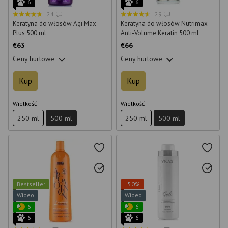
6
6
24
29
Keratyna do włosów Agi Max
Keratyna do włosów Nutrimax
Plus 500 ml
Anti-Volume Keratin 500 ml
€63
€66
Ceny hurtowe
Ceny hurtowe
Kup
Kup
Wielkość
Wielkość
250 ml
500 ml
250 ml
500 ml
Bestseller
−50%
Wideo
Wideo
6
6
6
6