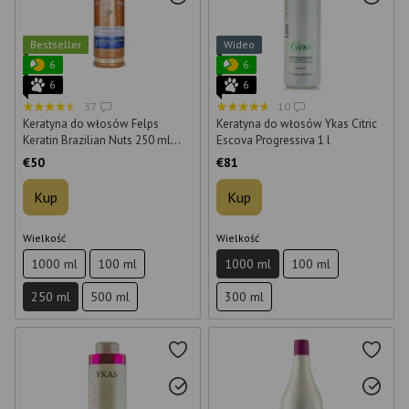
Bestseller
Wideo
6
6
6
6
37
10
Keratyna do włosów Felps
Keratyna do włosów Ykas Citric
Keratin Brazilian Nuts 250 ml
Escova Progressiva 1 l
(krok 2)
€50
€81
Kup
Kup
Wielkość
Wielkość
1000 ml
100 ml
1000 ml
100 ml
250 ml
500 ml
300 ml