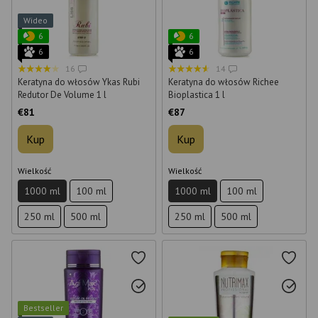
Wideo
6
6
6
6
16
14
Keratyna do włosów Ykas Rubi
Keratyna do włosów Richee
Redutor De Volume 1 l
Bioplastica 1 l
€81
€87
Kup
Kup
Wielkość
Wielkość
1000 ml
100 ml
1000 ml
100 ml
250 ml
500 ml
250 ml
500 ml
Bestseller