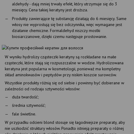
aldehydy - dają mniej trwały efekt, który utrzymuje się do 3
miesięcy. Cena takiej keratyny jest droższa.
Produkty zawierające tę substancję działają do 6 miesięcy. Same
włosy nie wyprostują się bez odczynnika, więc wymagane jest
działanie chemiczne. Formaldehyd niszczy mostki
biosiarczanowe, dzięki czemu następuje prostowanie.
W wyniku hydrolizy cząsteczki keratyny są rozkładane na małe
cząsteczki, które stają się rozpuszczalne w wodzie. Hydrolizowana
keratyna jest popularna w kosmetologii, ponieważ ma kompletny
skład aminokwasów i peptydów przy niskim koszcie surowców.
Wszystkie produkty różnią się od siebie i powinny być dobierane w
zależności od rodzaju sztywności włosów:
duża twardość;
średnia sztywność;
fale świetlne.
W przypadku odcieni blond stosuje się łagodniejsze preparaty, aby
nie uszkodzić struktury włosów. Ponadto istnieją preparaty o różnej