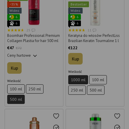
−35%
Bestseller
Wideo
Wideo
6
6
6
6
25
11
Boomhair Professional Premium
Keratyna do włosów PerfectLiss
Collagen Plastia for hair 500 ml
Brazilian Keratin Tourmaline 1 l
€47
€122
€72
Ceny hurtowe
Kup
Kup
Wielkość
1000 ml
100 ml
Wielkość
100 ml
250 ml
250 ml
500 ml
500 ml