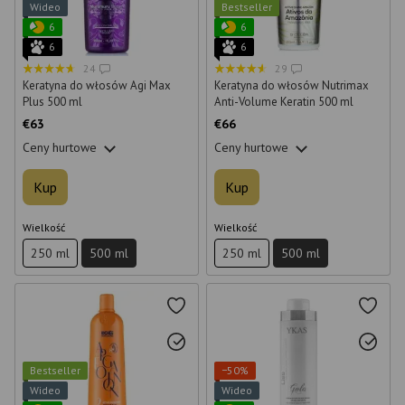
Wideo
Bestseller
6
6
6
6
24
29
Keratyna do włosów Agi Max
Keratyna do włosów Nutrimax
Plus 500 ml
Anti-Volume Keratin 500 ml
€63
€66
Ceny hurtowe
Ceny hurtowe
Kup
Kup
Wielkość
Wielkość
250 ml
500 ml
250 ml
500 ml
Bestseller
−50%
Wideo
Wideo