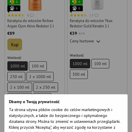
6
6
6
6
8
13
Keratyna do włosów Richee
Keratyna do włosów Ykas
Argan Ojon Ativo Redutor 1 l
Redutor Gold Keratin 1 l
€89
€39
€79
Ceny hurtowe
Kup
Wielkość
Wielkość
1000 ml
100 ml
1000 ml
100 ml
300 ml
250 ml
2 x 1000 ml
2 x 100 ml
2 x 250 ml
2 x 500 ml
500 ml
Dbamy o Twoją prywatność
Ta strona używa plików cookie do celów marketingowych i
statystycznych, a także do bezpiecznego i optymalnego
działania strony. Można to zmienić w ustawieniach przeglądarki.
Kliknij przycisk "Akceptuj", aby wyrazić zgodę na korzystanie z