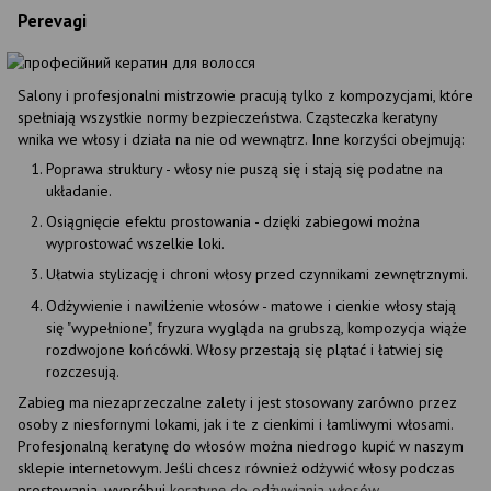
Perevagi
Salony i profesjonalni mistrzowie pracują tylko z kompozycjami, które
spełniają wszystkie normy bezpieczeństwa. Cząsteczka keratyny
wnika we włosy i działa na nie od wewnątrz. Inne korzyści obejmują:
Poprawa struktury - włosy nie puszą się i stają się podatne na
układanie.
Osiągnięcie efektu prostowania - dzięki zabiegowi można
wyprostować wszelkie loki.
Ułatwia stylizację i chroni włosy przed czynnikami zewnętrznymi.
Odżywienie i nawilżenie włosów - matowe i cienkie włosy stają
się "wypełnione", fryzura wygląda na grubszą, kompozycja wiąże
rozdwojone końcówki. Włosy przestają się plątać i łatwiej się
rozczesują.
Zabieg ma niezaprzeczalne zalety i jest stosowany zarówno przez
osoby z niesfornymi lokami, jak i te z cienkimi i łamliwymi włosami.
Profesjonalną keratynę do włosów można niedrogo kupić w naszym
sklepie internetowym. Jeśli chcesz również odżywić włosy podczas
prostowania, wypróbuj
keratynę do odżywiania włosów.