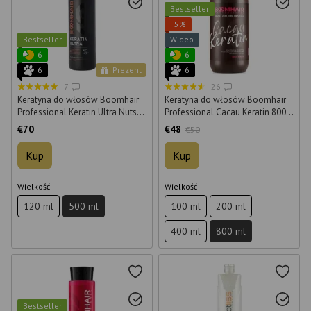
Bestseller
−5%
Bestseller
Wideo
6
6
6
Prezent
6
7
26
Keratyna do włosów Boomhair
Keratyna do włosów Boomhair
Professional Keratin Ultra Nuts
Professional Cacau Keratin 800
500 ml
ml
€70
€48
€50
Kup
Kup
Wielkość
Wielkość
120 ml
500 ml
100 ml
200 ml
400 ml
800 ml
Bestseller