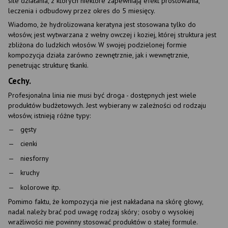
sile działania, z których niektóre zapewniają efekt prostowania,
leczenia i odbudowy przez okres do 5 miesięcy.
Wiadomo, że hydrolizowana keratyna jest stosowana tylko do
włosów, jest wytwarzana z wełny owczej i koziej, której struktura jest
zbliżona do ludzkich włosów. W swojej podzielonej formie
kompozycja działa zarówno zewnętrznie, jak i wewnętrznie,
penetrując strukturę tkanki.
Cechy.
Profesjonalna linia nie musi być droga - dostępnych jest wiele
produktów budżetowych. Jest wybierany w zależności od rodzaju
włosów, istnieją różne typy:
gęsty
cienki
niesforny
kruchy
kolorowe itp.
Pomimo faktu, że kompozycja nie jest nakładana na skórę głowy,
nadal należy brać pod uwagę rodzaj skóry; osoby o wysokiej
wrażliwości nie powinny stosować produktów o stałej formule.