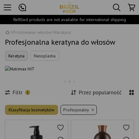
Refilled products are not available for international shipping
Prostowanie włosów
Keratyna
Profesjonalna keratyna do włosów
Keratyna
Nanoplastia
Filtr
Przez popularność
1
Klasyfikacja kosmetyków
Profesjonalny