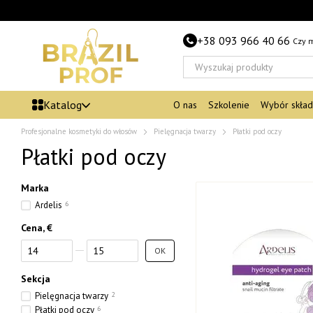
Przejdź do głównej treści
+38 093 966 40 66
Czy 
Katalog
O nas
Szkolenie
Wybór skła
Profesjonalne kosmetyki do włosów
Pielęgnacja twarzy
Płatki pod oczy
Płatki pod oczy
Marka
Ardelis
6
Cena, €
Od Cena, €
Do Cena, €
OK
Sekcja
Pielęgnacja twarzy
2
Płatki pod oczy
6