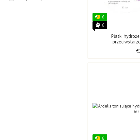
6
6
Płatki hydroż
przeciwstarz
przeciwstarz
€
6