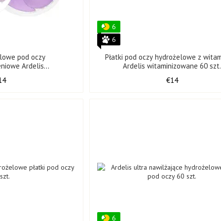
6
6
elowe pod oczy
Płatki pod oczy hydrożelowe z wita
eniowe Ardelis
Ardelis witaminizowane 60 szt
eniowe 60 szt.
14
€14
6