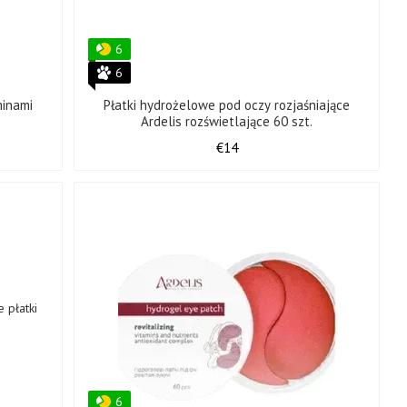
6
6
minami
Płatki hydrożelowe pod oczy rozjaśniające
.
Ardelis rozświetlające 60 szt.
€14
6