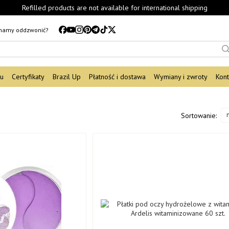
Refilled products are not available for international shipping
mamy oddzwonić?
du
Certyfikaty
Brazil Up
Płatność i dostawa
Wymiany i zwroty
Kont
Sortowanie: