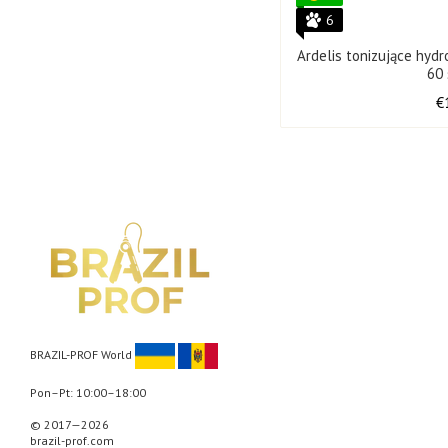
6
Ardelis tonizujące hyd
60 
€
BRAZIL-PROF World
Pon–Pt: 10:00–18:00
© 2017—2026
brazil-prof.com