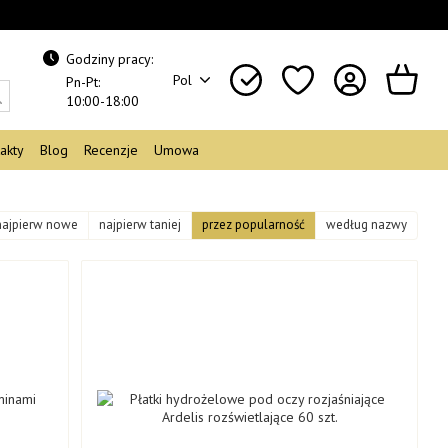
Godziny pracy:
Pol
Pn-Pt:
10:00-18:00
akty
Blog
Recenzje
Umowa
najpierw nowe
najpierw taniej
przez popularność
według nazwy