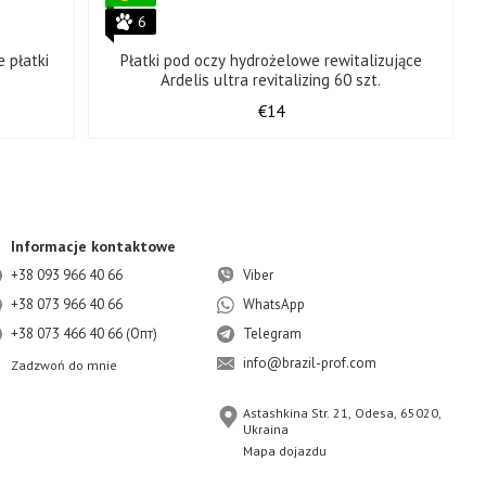
6
 płatki
Płatki pod oczy hydrożelowe rewitalizujące
Ardelis ultra revitalizing 60 szt.
€14
Informacje kontaktowe
+38 093 966 40 66
Viber
+38 073 966 40 66
WhatsApp
+38 073 466 40 66 (Опт)
Telegram
info@brazil-prof.com
Zadzwoń do mnie
Astashkina Str. 21, Odesa, 65020,
Ukraina
Mapa dojazdu