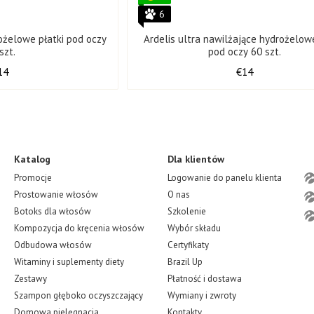
6
rożelowe płatki pod oczy
Ardelis ultra nawilżające hydrożelowe
szt.
pod oczy 60 szt.
14
€14
Katalog
Dla klientów
Promocje
Logowanie do panelu klienta
Prostowanie włosów
O nas
Botoks dla włosów
Szkolenie
Kompozycja do kręcenia włosów
Wybór składu
Odbudowa włosów
Certyfikaty
Witaminy i suplementy diety
Brazil Up
Zestawy
Płatność i dostawa
Szampon głęboko oczyszczający
Wymiany i zwroty
Domowa pielęgnacja
Kontakty