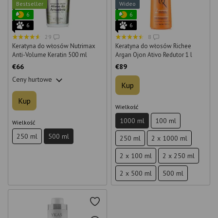
Bestseller
Wideo
6
6
6
6
29
8
Keratyna do włosów Nutrimax
Keratyna do włosów Richee
Anti-Volume Keratin 500 ml
Argan Ojon Ativo Redutor 1 l
€66
€89
Ceny hurtowe
Kup
Kup
Wielkość
1000 ml
100 ml
Wielkość
250 ml
500 ml
250 ml
2 x 1000 ml
2 x 100 ml
2 x 250 ml
2 x 500 ml
500 ml