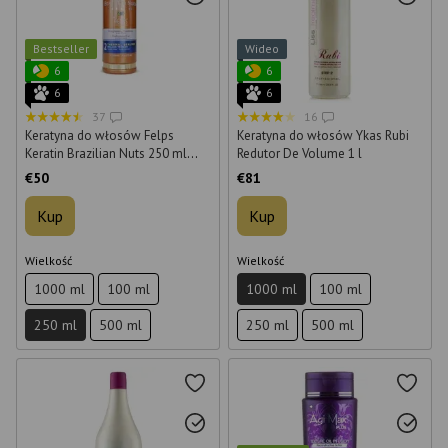
Bestseller
Wideo
6
6
6
6
37
16
Keratyna do włosów Felps
Keratyna do włosów Ykas Rubi
Keratin Brazilian Nuts 250 ml
Redutor De Volume 1 l
(krok 2)
€50
€81
Kup
Kup
Wielkość
Wielkość
1000 ml
100 ml
1000 ml
100 ml
250 ml
500 ml
250 ml
500 ml