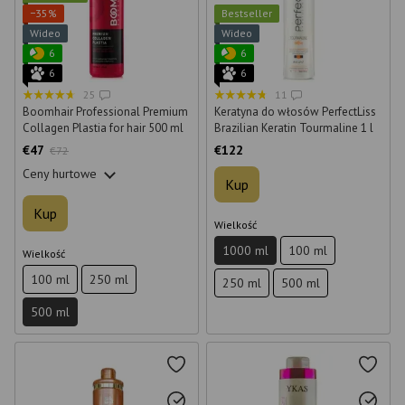
−35%
Bestseller
Wideo
Wideo
6
6
6
6
25
11
Boomhair Professional Premium
Keratyna do włosów PerfectLiss
Collagen Plastia for hair 500 ml
Brazilian Keratin Tourmaline 1 l
€47
€122
€72
Ceny hurtowe
Kup
Kup
Wielkość
1000 ml
100 ml
Wielkość
100 ml
250 ml
250 ml
500 ml
500 ml