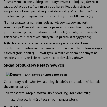
Pasma wzmocnione zabiegiem keratynowym nie boją się deszczu,
wiatru, palącego słońca i miejskiego kurzu. Pozostają lśniące i
wyglądają zdrowo po zabiegu i aż do korekty. Z reguły powtórne
prostowanie jest wymagane nie wcześniej niż za kilka miesięcy.
Nie ma znaczenia, na jakim rodzaju włosów stosowana jest
kompozycja. Działa skutecznie na pasmach o dowolnej długości i
grubości, nadaje się do włosów cienkich i kręconych, farbowanych i
zniszczonych, niesfornych, suchych lub przetłuszczających się.
Jeśli chodzi o ograniczenia procedury, są one standardowe.
Keratynowe prostowanie włosów nie jest zalecane kobietom w ciąży,
dziewczętom poniżej 18 roku życia, a także osobom podatnym na
reakcje alergiczne i cierpiącym na choroby skóry głowy.
Skład produktów keratynowych
Cena keratyny do włosów naturalnych zależy od składu i efektu, jaki
chcemy osiągnąć.
Tak, w naszym sklepie można kupić produkty, które obejmują:
naturalne olejki, które leczą i wzmacniają włosy;
witaminy