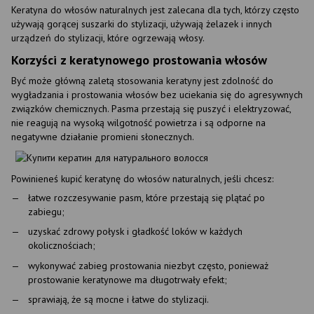
Keratyna do włosów naturalnych jest zalecana dla tych, którzy często
używają gorącej suszarki do stylizacji, używają żelazek i innych
urządzeń do stylizacji, które ogrzewają włosy.
Korzyści z keratynowego prostowania włosów
Być może główną zaletą stosowania keratyny jest zdolność do
wygładzania i prostowania włosów bez uciekania się do agresywnych
związków chemicznych. Pasma przestają się puszyć i elektryzować,
nie reagują na wysoką wilgotność powietrza i są odporne na
negatywne działanie promieni słonecznych.
Powinieneś kupić keratynę do włosów naturalnych, jeśli chcesz:
łatwe rozczesywanie pasm, które przestają się plątać po
zabiegu;
uzyskać zdrowy połysk i gładkość loków w każdych
okolicznościach;
wykonywać zabieg prostowania niezbyt często, ponieważ
prostowanie keratynowe ma długotrwały efekt;
sprawiają, że są mocne i łatwe do stylizacji.