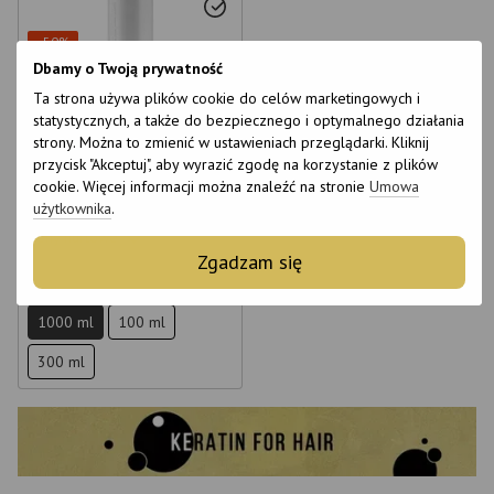
−50%
Wideo
Dbamy o Twoją prywatność
6
Ta strona używa plików cookie do celów marketingowych i
6
statystycznych, a także do bezpiecznego i optymalnego działania
strony. Można to zmienić w ustawieniach przeglądarki. Kliknij
13
Keratyna do włosów Ykas
przycisk "Akceptuj", aby wyrazić zgodę na korzystanie z plików
Redutor Gold Keratin 1 l
cookie. Więcej informacji można znaleźć na stronie
Umowa
użytkownika
.
€39
€79
Ceny hurtowe
Zgadzam się
Wielkość
1000 ml
100 ml
300 ml