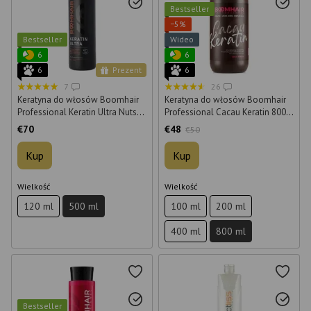
Bestseller
−5%
Bestseller
Wideo
6
6
6
Prezent
6
7
26
Keratyna do włosów Boomhair
Keratyna do włosów Boomhair
Professional Keratin Ultra Nuts
Professional Cacau Keratin 800
500 ml
ml
€70
€48
€50
Kup
Kup
Wielkość
Wielkość
120 ml
500 ml
100 ml
200 ml
400 ml
800 ml
Bestseller