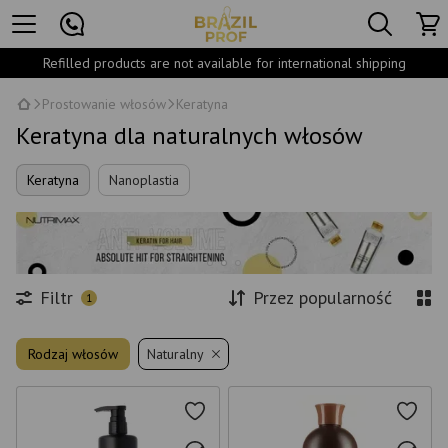
Refilled products are not available for international shipping
Prostowanie włosów
Keratyna
Keratyna dla naturalnych włosów
Keratyna
Nanoplastia
Filtr
Przez popularność
1
Rodzaj włosów
Naturalny