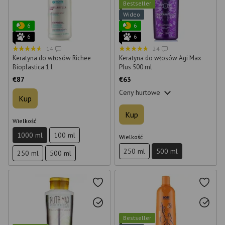
Bestseller
Wideo
6
6
6
6
14
24
Keratyna do włosów Richee
Keratyna do włosów Agi Max
Bioplastica 1 l
Plus 500 ml
€87
€63
Ceny hurtowe
Kup
Kup
Wielkość
1000 ml
100 ml
Wielkość
250 ml
500 ml
250 ml
500 ml
Bestseller