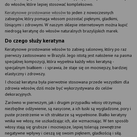
do włosów, które lepiej stosować kompleksowo.
Keratynowe prostowanie włosów
to jeden z nowoczesnych
zabiegów, który pomaga włosom pozostać pięknymi, gładkimi,
lśniącymi i zdrowymi. W naszym sklepie internetowym można kupić
niedrogą keratynę do włosów naturalnych brazylijskich marek.
Do czego służy keratyna
Keratynowe prostowanie włosów to zabieg salonowy, który po raz
pierwszy zastosowano w Brazylii. Jego istotą jest nałożenie na pasma
specjalnej kompozycji, która wypełnia każdy włos keratyną -
specjalnym białkiem - i sprawia, że staje się on mocniejszy, bardziej
elastyczny i zdrowszy.
I chociaż keratyna była pierwotnie stosowana przede wszystkim dla
zdrowia włosów, dziś może być wykorzystywana do celów
dekoracyjnych.
Zarówno w pierwszym, jak i drugim przypadku włosy otrzymują
niezbędne odżywienie, są nasycone, a ich łuski są wygładzone, pory i
puste przestrzenie w ich strukturze są wypełnione. Białko keratyny
wnika we włosy, nie uszkadzając ich, ale wzmacniając. W ten sposób
włosy stają się grubsze i mocniejsze, lepiej tolerują zewnętrzne
negatywne wpływy i cieszą się swoim pięknem, gładkością i siłą.