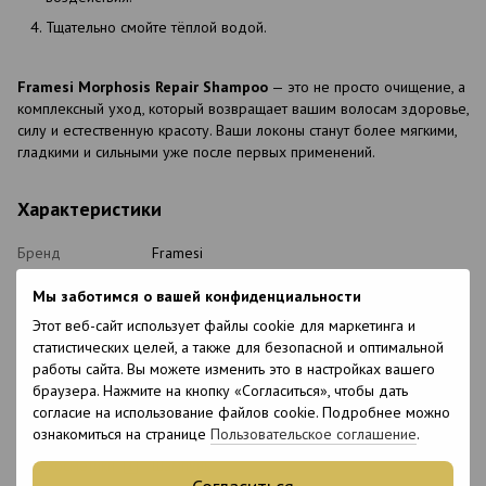
Тщательно смойте тёплой водой.
Framesi Morphosis Repair Shampoo
— это не просто очищение, а
комплексный уход, который возвращает вашим волосам здоровье,
силу и естественную красоту. Ваши локоны станут более мягкими,
гладкими и сильными уже после первых применений.
Характеристики
Бренд
Framesi
Страна
Италия
Мы заботимся о вашей конфиденциальности
производства
Этот веб-сайт использует файлы cookie для маркетинга и
Объем
1000 мл
статистических целей, а также для безопасной и оптимальной
Состояние
Новый
работы сайта. Вы можете изменить это в настройках вашего
товара
браузера. Нажмите на кнопку «Согласиться», чтобы дать
Упаковка
Флакон
согласие на использование файлов cookie. Подробнее можно
ознакомиться на странице
Пользовательское соглашение
.
Уровень pH
4.5-5.5
Вид косметики
Шампунь