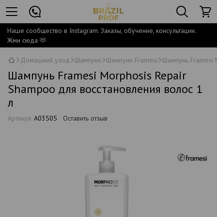
Наше сообщество в Instagram. Заказы, обучение, консультации.
Жми сюда 🫶
Домашний уход
Шампуни
Шампуни Framesi
Шампунь Framesi 
Шампунь Framesi Morphosis Repair
Shampoo для восстановления волос 1
л
Артикул:
A03505
Оставить отзыв