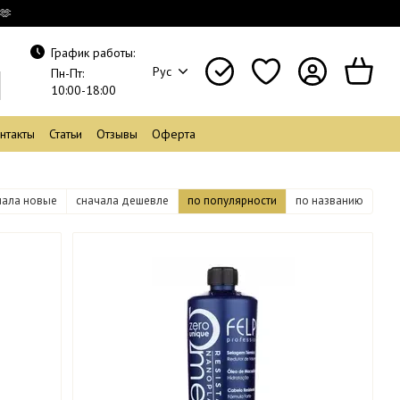
🫶
График работы:
Рус
Пн-Пт:
10:00-18:00
нтакты
Статьи
Отзывы
Оферта
чала новые
сначала дешевле
по популярности
по названию