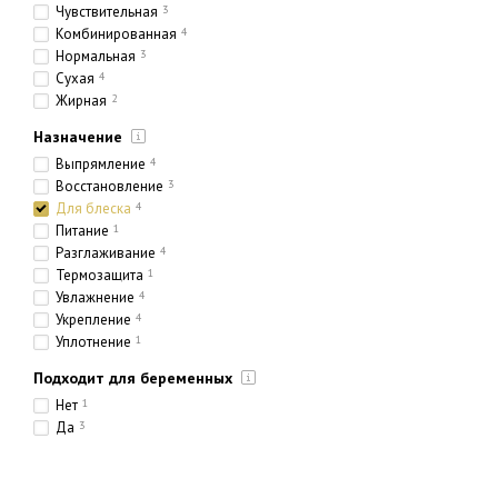
Чувствительная
3
Комбинированная
4
Нормальная
3
Сухая
4
Жирная
2
Назначение
Выпрямление
4
Восстановление
3
Для блеска
4
Питание
1
Разглаживание
4
Термозащита
1
Увлажнение
4
Укрепление
4
Уплотнение
1
Подходит для беременных
Нет
1
Да
3