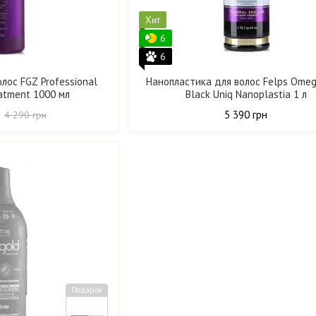
Хит
6
6
лос FGZ Professional
Нанопластика для волос Felps Omeg
eatment 1000 мл
Black Uniq Nanoplastia 1 л
5 390 грн
4 290 грн
Подарок