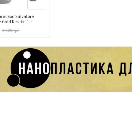
я волос Salvatore
e Gold Keratin 1 л
4 600 грн