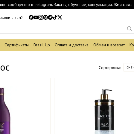
аше сообщество в Instagram. Заказы, обучение, консультации. Жми сюда 
звонить вам?
Сертификаты
Brazil Up
Оплата и доставка
Обмен и возврат
Ко
лос
сна
Сортировка: