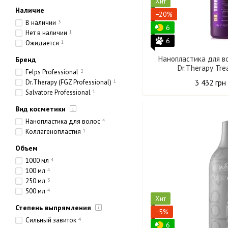
Хит
Наличие
−20%
В наличии
3
6
Нет в наличии
1
6
Ожидается
1
Нанопластика для во
Бренд
Dr.Therapy Tr
Felps Professional
2
Dr.Therapy (FGZ Professional)
1
3 432 грн
Salvatore Professional
1
Вид косметики
Нанопластика для волос
4
Коллагенопластия
1
Объем
1000 мл
4
100 мл
4
250 мл
3
500 мл
4
Хит
Степень выпрямления
−5%
Сильный завиток
4
6