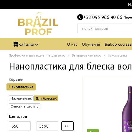
Перейти к основному контенту
Н
+38 093 966 40 66
Пере
Каталог
О нас
Обучение
Выбор состава
Профессиональная косметика для волос
Выпрямление волос
Нанопластика
Нанопластика для блеска во
Кератин
Нанопластика
Назначение:
Для блеска
Очистить фильтр
Цена, грн
От Цена, грн
До Цена, грн
OK