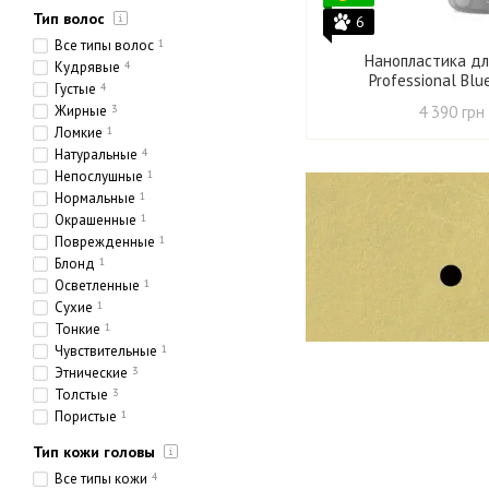
Тип волос
6
Все типы волос
1
Нанопластика дл
Кудрявые
4
Professional Blu
Густые
4
Жирные
3
4 390 грн
Ломкие
1
Натуральные
4
Непослушные
1
Нормальные
1
Окрашенные
1
Поврежденные
1
Блонд
1
Осветленные
1
Сухие
1
Тонкие
1
Чувствительные
1
Этнические
3
Толстые
3
Пористые
1
Тип кожи головы
Все типы кожи
4