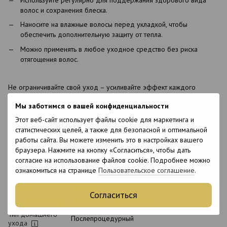
волос и сохранения блеска.
Наносите на влажные волосы перед укладкой, чтобы
обеспечить дополнительную защиту от тепла.
Можно применять в любое уходное средство без риска
отягощения волос.
Не ограничивайте свой уход – усиливайте эффект каждого
средства! Boomhair Professional Keratin Booster – несколько
Мы заботимся о вашей конфиденциальности
капель для интенсивного восстановления, блеска и силы волос уже
сегодня.
Этот веб-сайт использует файлы cookie для маркетинга и
статистических целей, а также для безопасной и оптимальной
работы сайта. Вы можете изменить это в настройках вашего
Характеристики
браузера. Нажмите на кнопку «Согласиться», чтобы дать
согласие на использование файлов cookie. Подробнее можно
Страна
Бразилия
ознакомиться на странице
Пользовательское соглашение
.
производства
Упаковка
Флакон
Согласиться
Вид косметики
Восстановитель для волос
Тип домашнего
Послепроцедурный
ухода