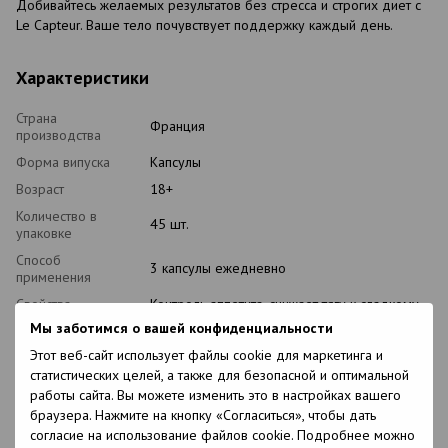
Добивайтесь желаемых результатов без стресса и строгих диет с
Le Capteur. Ваше тело почувствует поддержку каждый день.
Характеристики
Страна
Франция
производства
Форма випуска
Капсулы
Возраст
18+
Количество в
45 шт.
упаковке
Способ
3 капсулы ежедневно
применения
Свойства
Контроль аппетита, снижает тягу к сладкому,
снижает ощущения голода, улучшает
Мы заботимся о вашей конфиденциальности
настроение
Этот веб-сайт использует файлы cookie для маркетинга и
Противопоказания
Индивидуальная непереносимость
статистических целей, а также для безопасной и оптимальной
компонентов
работы сайта. Вы можете изменить это в настройках вашего
Особенности
Без ГМО
браузера. Нажмите на кнопку «Согласиться», чтобы дать
согласие на использование файлов cookie. Подробнее можно
Состав
Гарциния камбоджийская, грифола кудрявая,