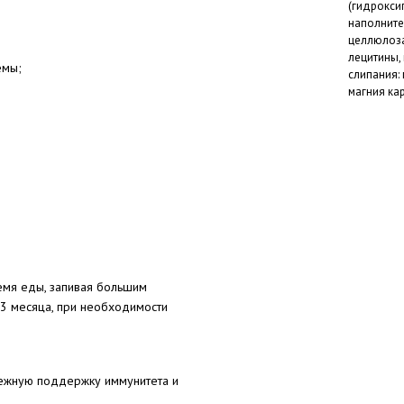
(гидрокси
наполните
целлюлоза
лецитины,
емы;
слипания:
магния ка
ремя еды, запивая большим
3 месяца, при необходимости
дежную поддержку иммунитета и