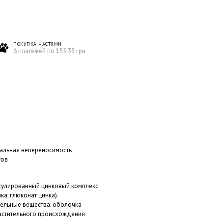
ПОКУПКА ЧАСТЯМИ
6 платежей по 155.33 грн
альная непереносимость
тов
сулированный цинковый комплекс
ка, глюконат цинка).
ельные вещества: оболочка
астительного происхождения