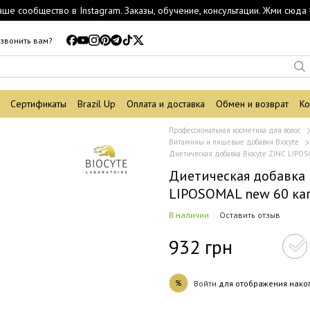
аше сообщество в Instagram. Заказы, обучение, консультации. Жми сюда 
звонить вам?
Сертификаты
Brazil Up
Оплата и доставка
Обмен и возврат
Ко
Профессиональная косметика для волос
Витамины и пищевые добавки Biocyte
Диетическая добавка Biocyte ZINC LIPO
Диетическая добавка 
LIPOSOMAL new 60 ка
В наличии
Оставить отзыв
932 грн
%
Войти
для отображения нако