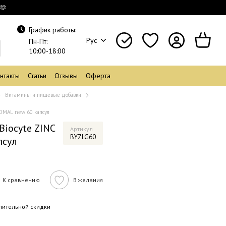
🫶
График работы:
Рус
Пн-Пт:
10:00-18:00
нтакты
Статьи
Отзывы
Оферта
Витамины и пищевые добавки
SOMAL new 60 капсул
Biocyte ZINC
Артикул
BYZLG60
псул
К сравнению
В желания
пительной скидки