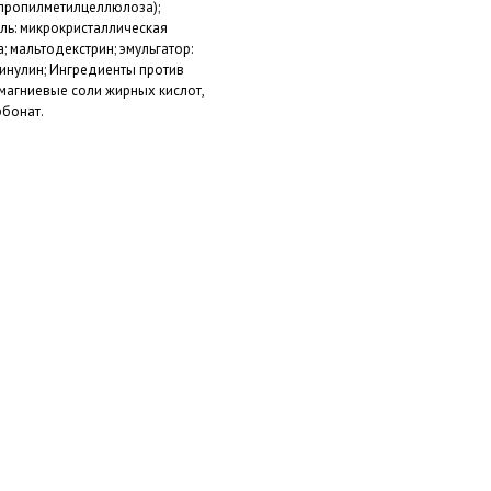
пропилметилцеллюлоза);
ль: микрокристаллическая
; мальтодекстрин; эмульгатор:
 инулин; Ингредиенты против
 магниевые соли жирных кислот,
рбонат.