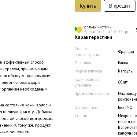
Купить
В кредит
ОПЛАТА ЧАСТЯМИ
6 платежей по 155.33 грн
Характеристики
Страна
Франция
производства
 и эффективный способ
Упаковка
Банка
минералом, принимающим
Форма випуска
Капсулы
 способствует правильному
Количество в
 энергию. Благодаря
60 шт.
упаковке
ет организм необходимым
Противопоказания
Индивиду
компонен
а состояние кожи, волос и
Особенности
Без ГМО
ественную красоту. Добавка
Состав
Микрокап
 простой способ поддержать
(оксид цин
нений. К тому же, продукт
Вспомогат
льным решением.
капсулы р