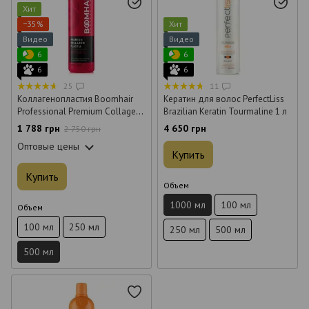
Хит
−35%
Хит
Видео
Видео
6
6
6
6
25
11
Коллагенопластия Boomhair
Кератин для волос PerfectLiss
Professional Premium Collagen
Brazilian Keratin Tourmaline 1 л
Plastia для волос 500 мл
1 788 грн
4 650 грн
2 750 грн
Оптовые цены
Купить
Купить
Объем
1000 мл
100 мл
Объем
100 мл
250 мл
250 мл
500 мл
500 мл