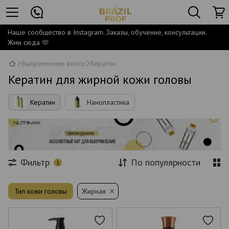
Наше сообщество в Instagram. Заказы, обучение, консультации.
Жми сюда 🫶
Выпрямление волос
Кератин
Кератин для жирной кожи головы
Кератин
Нанопластика
Фильтр
По популярности
1
Тип кожи головы
Жирная