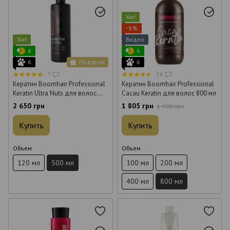
Хит
−5%
Хит
Видео
6
6
6
Подарок
6
7
26
Кератин Boomhair Professional
Кератин Boomhair Professional
Keratin Ultra Nuts для волос
Cacau Keratin для волос 800 мл
500 мл
2 650 грн
1 805 грн
1 900 грн
Купить
Купить
Объем
Объем
120 мл
500 мл
100 мл
200 мл
400 мл
800 мл