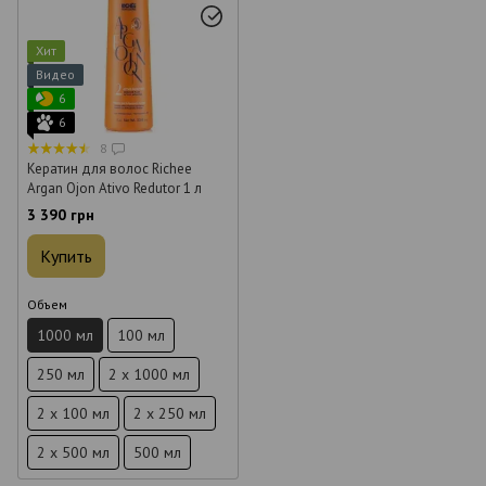
Хит
Видео
6
6
8
Кератин для волос Richee
Argan Ojon Ativo Redutor 1 л
3 390 грн
Купить
Объем
1000 мл
100 мл
250 мл
2 x 1000 мл
2 x 100 мл
2 x 250 мл
2 x 500 мл
500 мл