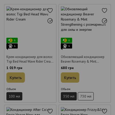
6
6
6
6
Крем-кондиционер для волос
Обновляющий кондиционер
Tigi Bed Head Wave Rider Cream
Beaver Rosemary & Mint
100 мл
Strengthening с розмарином
1 019 грн
680 грн
для силы и энергии 350 мл
Купить
Купить
Объем
Объем
100 мл
350 мл
730 мл