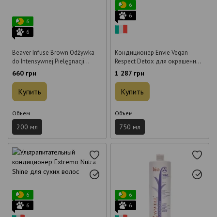
6
6
6
6
Beaver Infuse Brown Odżywka
Кондиционер Envie Vegan
do Intensywnej Pielęgnacji
Respect Detox для окрашенных
Włosów Złoty Beż 200 ml
волос 750 мл
660 грн
1 287 грн
Купить
Купить
Объем
Объем
200 мл
750 мл
6
6
6
6