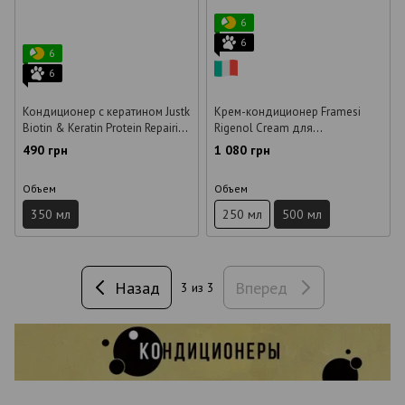
6
6
6
6
Кондиционер с кератином Justk
Крем-кондиционер Framesi
Biotin & Keratin Protein Repairing
Rigenol Cream для
для ломких волос 350 мл
восстановления волос 500 мл
490 грн
1 080 грн
Объем
Объем
350 мл
250 мл
500 мл
Назад
Вперед
3
из 3