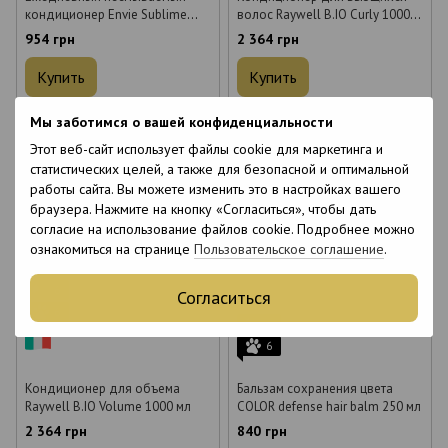
кондиционер Envie Sublime
волос Raywell B.IO Curly 1000
Daily Shine 500 мл
мл
954 грн
2 364 грн
Купить
Купить
Мы заботимся о вашей конфиденциальности
Объем
Объем
Этот веб-сайт использует файлы cookie для маркетинга и
500 мл
1000 мл
275 мл
статистических целей, а также для безопасной и оптимальной
работы сайта. Вы можете изменить это в настройках вашего
браузера. Нажмите на кнопку «Согласиться», чтобы дать
согласие на использование файлов cookie. Подробнее можно
ознакомиться на странице
Пользовательское соглашение
.
6
Согласиться
6
6
6
Кондиционер для объема
Бальзам сохранения цвета
Raywell B.IO Volume 1000 мл
COLOR defense hair balm 250 мл
2 364 грн
840 грн