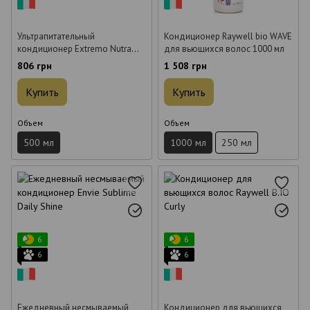
Ультрапитательный
Кондиционер Raywell bio WAVE
кондиционер Extremo Nutra
для вьющихся волос 1000 мл
Shine для сухих волос 500 мл
806 грн
1 508 грн
Купить
Купить
Объем
Объем
500 мл
1000 мл
250 мл
6
6
6
6
Ежедневный несмываемый
Кондиционер для вьющихся