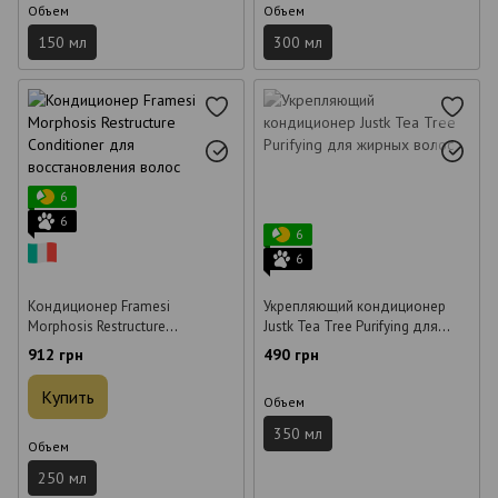
Объем
Объем
150 мл
300 мл
6
6
6
6
Кондиционер Framesi
Укрепляющий кондиционер
Morphosis Restructure
Justk Tea Tree Purifying для
Conditioner для
жирных волос 350 мл
912 грн
490 грн
восстановления волос 250 мл
Купить
Объем
350 мл
Объем
250 мл