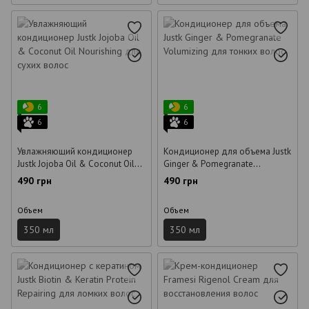
6
6
6
6
Увлажняющий кондиционер
Кондиционер для объема Justk
Justk Jojoba Oil & Coconut Oil
Ginger & Pomegranate
Nourishing для сухих волос 350
Volumizing для тонких волос
490 грн
490 грн
мл
350 мл
Объем
Объем
350 мл
350 мл