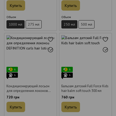
Купить
Купить
Объем
Объем
1000 мл
275 мл
250 мл
500 мл
6
6
6
6
Кондиционирующий лосьон
Бальзам детский Full Force Kids
для определения локонов
hair balm soft touch 300 мл
DEFINITION curls hair lotion 150
720 грн
760 грн
мл
Купить
Купить