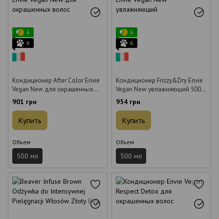
6
6
6
6
Кондиционер After Color Envie
Кондиционер Frizzy&Dry Envie
Vegan New для окрашенных
Vegan New увлажняющий 500
волос 500 мл
мл
901 грн
954 грн
Купить
Купить
Объем
Объем
500 мл
500 мл