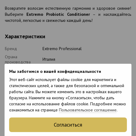
Возвратите волосам естественную гармонию и здоровое сияние!
Выберите
Extremo Probiotic Conditioner
– и наслаждайтесь
чистотой, легкостью и свежестью каждый день!
Характеристики
Бренд
Extremo Professional
Страна
Италия
производства
Объем
500 мл
Мы заботимся о вашей конфиденциальности
Состояние
Этот веб-сайт использует файлы cookie для маркетинга и
Новый
товара
статистических целей, а также для безопасной и оптимальной
работы сайта. Вы можете изменить это в настройках вашего
Упаковка
Флакон
браузера. Нажмите на кнопку «Согласиться», чтобы дать
Уровень pH
5.5
согласие на использование файлов cookie. Подробнее можно
Вид косметики
Кондиционер
ознакомиться на странице
Пользовательское соглашение
.
Классификация
Профессиональная
косметики
Согласиться
Тип домашнего
Послепроцедурный
ухода