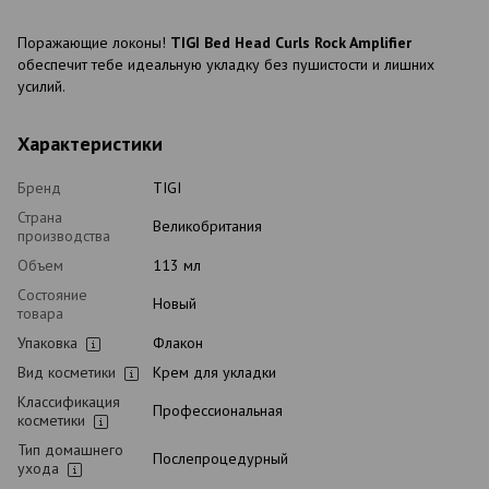
Поражающие локоны!
TIGI Bed Head Curls Rock Amplifier
обеспечит тебе идеальную укладку без пушистости и лишних
усилий.
Характеристики
Бренд
TIGI
Страна
Великобритания
производства
Объем
113 мл
Состояние
Новый
товара
Упаковка
Флакон
Вид косметики
Крем для укладки
Классификация
Профессиональная
косметики
Тип домашнего
Послепроцедурный
ухода