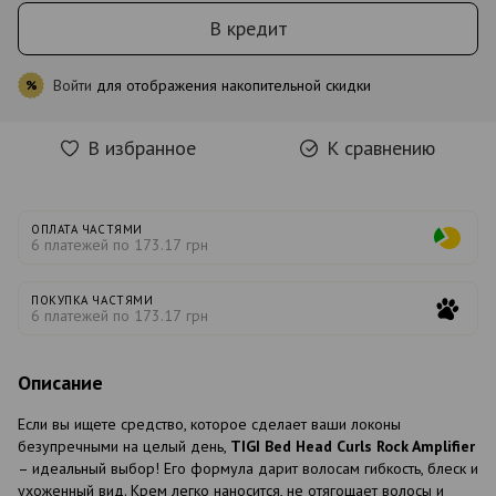
В кредит
Войти
для отображения накопительной скидки
%
В избранное
К сравнению
ОПЛАТА ЧАСТЯМИ
6 платежей по 173.17 грн
ПОКУПКА ЧАСТЯМИ
6 платежей по 173.17 грн
Описание
Если вы ищете средство, которое сделает ваши локоны
безупречными на целый день,
TIGI Bed Head Curls Rock Amplifier
– идеальный выбор! Его формула дарит волосам гибкость, блеск и
ухоженный вид. Крем легко наносится, не отягощает волосы и