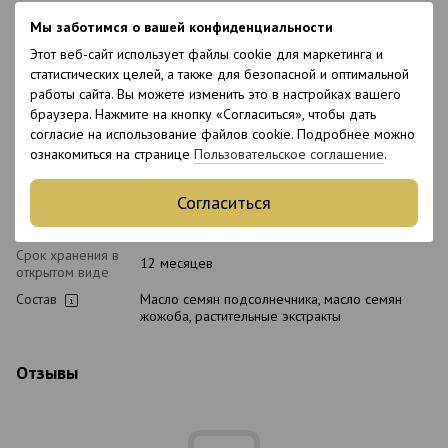
Время
Универсальный
применения
Мы заботимся о вашей конфиденциальности
Тип волос
Кудрявые, Непослушные, Этнические,
Этот веб-сайт использует файлы cookie для маркетинга и
Пористые
статистических целей, а также для безопасной и оптимальной
работы сайта. Вы можете изменить это в настройках вашего
Тип кожи
Все типы кожи
головы
браузера. Нажмите на кнопку «Согласиться», чтобы дать
согласие на использование файлов cookie. Подробнее можно
Назначение
Для блеска, Питание, Разглаживание,
ознакомиться на странице
Пользовательское соглашение
.
Увлажнение
Возраст
18+
Согласиться
Подходит для
Нет
беременных
Срок хранения в
12 месяцев
открытом виде
Состав
Масло семян подсолнечника, масло семян
жожоба, растительные экстракты
Отзывы