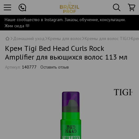
Наше сообщество в Instagram. Заказы, обучение, консультации.
Жми сюда 🫶
Домашний уход
Кремы для волос
Кремы для волос TIGI
Кре
Крем Tigi Bed Head Curls Rock
Amplifier для вьющихся волос 113 мл
Артикул:
140777
Оставить отзыв