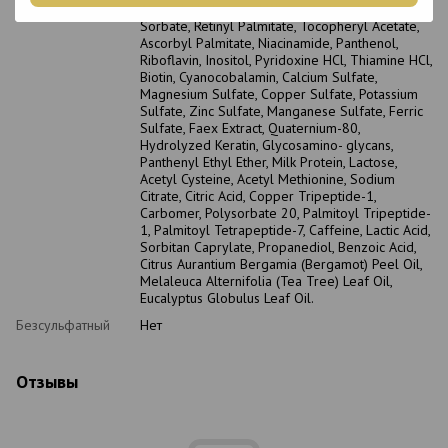
Alcohol, Hydrolyzed Wheat Protein, Potassium
Sorbate, Retinyl Palmitate, Tocopheryl Acetate,
Ascorbyl Palmitate, Niacinamide, Panthenol,
Riboflavin, Inositol, Pyridoxine HCl, Thiamine HCl,
Biotin, Cyanocobalamin, Calcium Sulfate,
Magnesium Sulfate, Copper Sulfate, Potassium
Sulfate, Zinc Sulfate, Manganese Sulfate, Ferric
Sulfate, Faex Extract, Quaternium-80,
Hydrolyzed Keratin, Glycosamino- glycans,
Panthenyl Ethyl Ether, Milk Protein, Lactose,
Acetyl Cysteine, Acetyl Methionine, Sodium
Citrate, Citric Acid, Copper Tripeptide-1,
Carbomer, Polysorbate 20, Palmitoyl Tripeptide-
1, Palmitoyl Tetrapeptide-7, Caffeine, Lactic Acid,
Sorbitan Caprylate, Propanediol, Benzoic Acid,
Citrus Aurantium Bergamia (Bergamot) Peel Oil,
Melaleuca Alternifolia (Tea Tree) Leaf Oil,
Eucalyptus Globulus Leaf Oil.
Безсульфатный
Нет
Отзывы