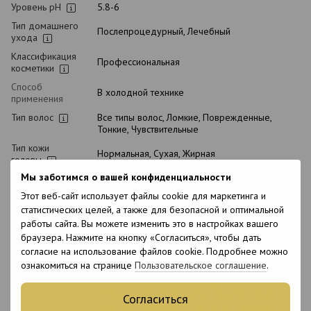
Уровень pH
5.8-6
Тип домашнего
Послепроцедурный, Лечебный
ухода
Классификация
Профессиональная
косметики
Способ
В холодной технике
применения
Тип волос
Все типы волос, Ломкие, Поврежденные,
Тонкие, Чувствительные
Тип кожи
Нормальная, Сухая, Жирная
головы
Мы заботимся о вашей конфиденциальности
Назначение
Для роста волос, Укрепление
Этот веб-сайт использует файлы cookie для маркетинга и
С кератином
Нет
статистических целей, а также для безопасной и оптимальной
Подходит для
Нет
работы сайта. Вы можете изменить это в настройках вашего
беременных
браузера. Нажмите на кнопку «Согласиться», чтобы дать
Состав
Aqua, Serenoa Serrulata Fruit Extract, Butylene
согласие на использование файлов cookie. Подробнее можно
Glycol, PPG-26- Buteth-26, PEG-40
ознакомиться на странице
Пользовательское соглашение
.
Hydrogenated Castor Oil, Alcohol Denat.,
Coceth-7, PPG-1-PEG-9 Lauryl Glycol Ether,
Pentylene Glycol, Apigenin, Oleanolic Acid,
Согласиться
Biotinoyl Tripeptide-1, Glycerin, Isopropyl