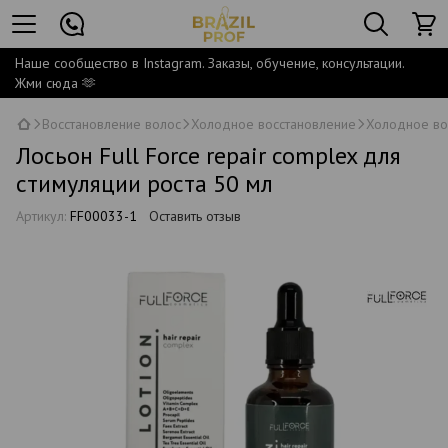
Наше сообщество в Instagram. Заказы, обучение, консультации.
Жми сюда 🫶
Восстановление волос
Холодное восстановление
Холодное вос
Лосьон Full Force repair complex для
стимуляции роста 50 мл
Артикул:
FF00033-1
Оставить отзыв