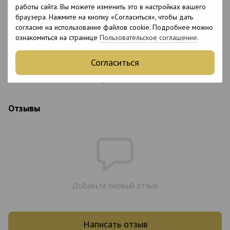
Hydroxypropyltrimonium Chloride (and)
работы сайта. Вы можете изменить это в настройках вашего
Cetrimonium Chloride (and) Behentrimonium
браузера. Нажмите на кнопку «Согласиться», чтобы дать
Chloride, Hydrolyzed Keratin, Behentrimonium
Methosulfate, Phenoxyethanol,
согласие на использование файлов cookie. Подробнее можно
Methylisothiazolinone,
ознакомиться на странице
Пользовательское соглашение
.
Methylchloroisothiazolinone, Disodium EDTA,
Cetrimonium Chloride, Glycerin, Peg,-12
Согласиться
Dimethicone, Parfum, PEG-90M, Dimethicone
Copolyol, Hydrolyzed Adansonia Digitata Seed
Extract, Aqua
Отзывы
Добавьте первый отзыв
Написать отзыв