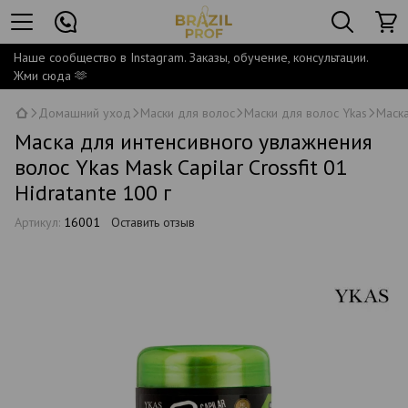
Наше сообщество в Instagram. Заказы, обучение, консультации.
Жми сюда 🫶
Домашний уход
Маски для волос
Маски для волос Ykas
Маска
Маска для интенсивного увлажнения
волос Ykas Mask Capilar Crossfit 01
Hidratante 100 г
Артикул:
16001
Оставить отзыв