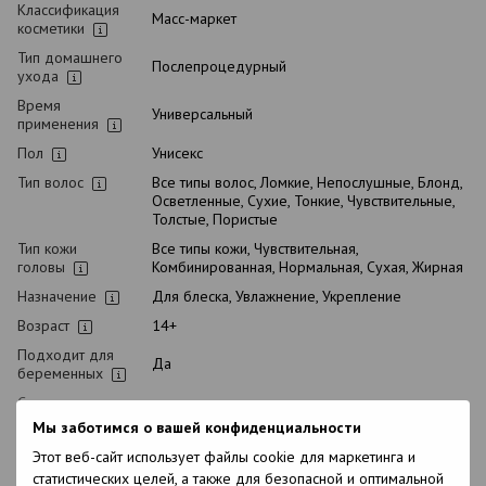
Классификация
Масс-маркет
косметики
Тип домашнего
Послепроцедурный
ухода
Время
Универсальный
применения
Пол
Унисекс
Тип волос
Все типы волос, Ломкие, Непослушные, Блонд,
Осветленные, Сухие, Тонкие, Чувствительные,
Толстые, Пористые
Тип кожи
Все типы кожи, Чувствительная,
головы
Комбинированная, Нормальная, Сухая, Жирная
Назначение
Для блеска, Увлажнение, Укрепление
Возраст
14+
Подходит для
Да
беременных
Срок хранения в
12 месяцев
открытом виде
Мы заботимся о вашей конфиденциальности
Состав
Cetearyl Alcohol, Water (and) Polyquatemium-7
Этот веб-сайт использует файлы cookie для маркетинга и
(and) Sericin (and) Guar
статистических целей, а также для безопасной и оптимальной