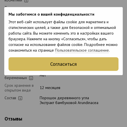
Тип домашнего
Послепроцедурный, Ежедневный
ухода
Мы заботимся о вашей конфиденциальности
Время
Этот веб-сайт использует файлы cookie для маркетинга и
Универсальный
применения
статистических целей, а также для безопасной и оптимальной
Тип волос
Все типы волос, Окрашенные, Блонд,
работы сайта. Вы можете изменить это в настройках вашего
Осветленные
браузера. Нажмите на кнопку «Согласиться», чтобы дать
согласие на использование файлов cookie. Подробнее можно
Тип кожи
Все типы кожи
головы
ознакомиться на странице
Пользовательское соглашение
.
Назначение
Для блеска, Тонирование
Согласиться
Возраст
18+
Подходит для
Нет
беременных
Срок хранения в
12 месяцев
открытом виде
Состав
Порошок деревянного угла
Экстракт бамбуковой Arundinacea
Отзывы