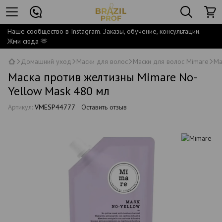
Наше сообщество в Instagram. Заказы, обучение, консультации.
Жми сюда 🫶
Домашний уход
Маски для волос
Маски для волос Mimare
Ма
Маска против желтизны Mimare No-
Yellow Mask 480 мл
Артикул:
VMESP44777
Оставить отзыв