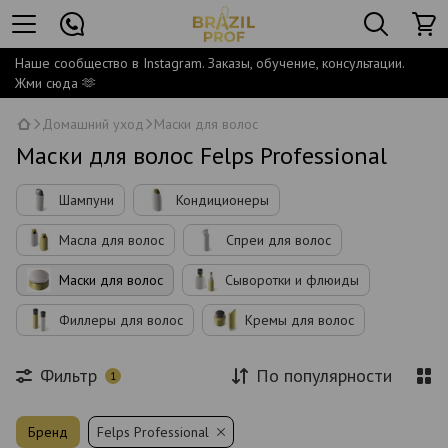
Наше сообщество в Instagram. Заказы, обучение, консультации.
Жми сюда 🫶
Домашний уход
Маски для волос
Маски для волос Felps Professional
Шампуни
Кондиционеры
Масла для волос
Спреи для волос
Маски для волос
Сыворотки и флюиды
Филлеры для волос
Кремы для волос
Фильтр
По популярности
1
Бренд
Felps Professional