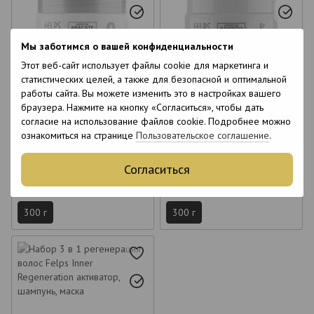
Мы заботимся о вашей конфиденциальности
Этот веб-сайт использует файлы cookie для маркетинга и
6
6
статистических целей, а также для безопасной и оптимальной
6
6
работы сайта. Вы можете изменить это в настройках вашего
браузера. Нажмите на кнопку «Согласиться», чтобы дать
Протеиновая маска Felps
Разглаживающая маска Felps
согласие на использование файлов cookie. Подробнее можно
Avocado Oil Mask для волос
Bamboo Bio Growth 300 г
ознакомиться на странице
Пользовательское соглашение
.
300 г
1 190 грн
1 190 грн
Оптовые цены
Оптовые цены
Согласиться
Вес
Вес
300 г
300 г