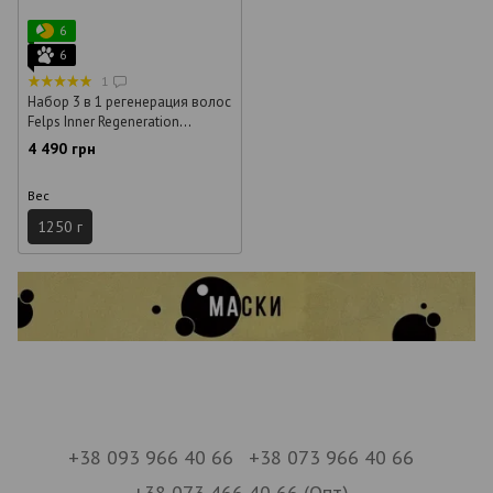
6
6
1
Набор 3 в 1 регенерация волос
Felps Inner Regeneration
активатор, шампунь, маска 250
4 490 грн
мл + 500 мл + 500 г
Вес
1250 г
+38 093 966 40 66
+38 073 966 40 66
+38 073 466 40 66 (Опт)