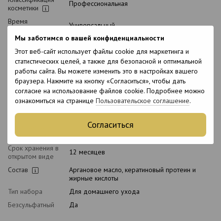
Профессиональная
косметики
Время
Универсальный
применения
Мы заботимся о вашей конфиденциальности
Тип волос
Все типы волос, Окрашенные, Поврежденные
Этот веб-сайт использует файлы cookie для маркетинга и
Тип кожи
Все типы кожи
статистических целей, а также для безопасной и оптимальной
головы
работы сайта. Вы можете изменить это в настройках вашего
Назначение
Восстановление, Очищение, Питание,
браузера. Нажмите на кнопку «Согласиться», чтобы дать
Увлажнение
согласие на использование файлов cookie. Подробнее можно
Возраст
18+
ознакомиться на странице
Пользовательское соглашение
.
С кератином
Нет
Согласиться
Подходит для
Нет
беременных
Срок хранения в
12 месяцев
открытом виде
Состав
Аргановое масло, кератиновый протеин и
жирные кислоты
Тип набора
Для домашнего ухода
Безсульфатный
Да