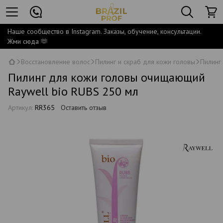
Наше сообщество в Instagram. Заказы, обучение, консультации.
Жми сюда 🫶
Восстановление волос
Пилинг и скраб для кожи головы
Пилинг
Пилинг для кожи головы очищающий
Raywell bio RUBS 250 мл
Артикул:
RR365
Оставить отзыв