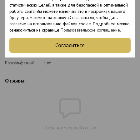
Тип кожи
Все типы кожи, Чувствительная,
статистических целей, а также для безопасной и оптимальной
головы
Комбинированная, Жирная
работы сайта. Вы можете изменить это в настройках вашего
браузера. Нажмите на кнопку «Согласиться», чтобы дать
Назначение
Для роста волос, Очищение
согласие на использование файлов cookie. Подробнее можно
С кератином
Нет
ознакомиться на странице
Пользовательское соглашение
.
Подходит для
Нет
беременных
Согласиться
Состав
Высшие жирные кислоты (стеариновая,
пальмитиновая), пудра абрикосовых косточек
Безсульфатный
Нет
Отзывы
Добавьте первый отзыв