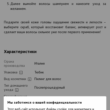
Далее вымойте волосы шампунем и нанесите уход за
желанием.
Подарите своей коже головы ощущение свежести и легкости –
выберите скраб, который восстановит баланс, активирует рост и
сделает ваши волосы сильнее уже после первого применения!
Характеристики
Страна
Италия
производства
Упаковка
Тюбик
Вид косметики
Пилинг для волос
Тип домашнего
Послепроцедурный
ухода
Классификация
Профессиональная
косметики
Мы заботимся о вашей конфиденциальности
Тип волос
Все типы волос, Жирные
Этот веб-сайт использует файлы cookie для маркетинга и