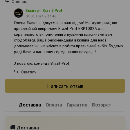
Ответить
Експерт Brazil-Prof
04.06.2024 в 23:46
Олена Ткачова, дякуємо за ваш відгук! Ми дуже раді, що
професійний випрямляч Brazil-Prof BRP1088A для
кератинового випрямлення з вузькими пластинами вам
сподобався. Ваша рекомендація важлива для нас і
допомагає іншим клієнтам робити правильний вибір. Будемо
раді бачити вас знову серед наших покупців!
З повагою, команда Brazil-Prof.
Ответить
Написать отзыв
Доставка
Оплата
Гарантия
Возврат
🚚 Доставка