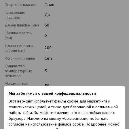
Покрытие пластин
Титан
Плавающие
Да
пластины
Длина пластин (мм)
80
Ширина пластин
5
(мм)
Длина сетевого
200
кабеля (см)
Источник питания
Сеть
Количество
температурных
5
режимов
Минимальная
50
температура ℃
Мы заботимся о вашей конфиденциальности
Максимальная
232
Этот веб-сайт использует файлы cookie для маркетинга и
температура ℃
статистических целей, а также для безопасной и оптимальной
Шаг переключения
20
работы сайта. Вы можете изменить это в настройках вашего
℃
браузера. Нажмите на кнопку «Согласиться», чтобы дать
Ионизация
Да
согласие на использование файлов cookie. Подробнее можно