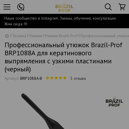
Наше сообщество в Instagram. Заказы, обучение, консультации.
Жми сюда 🫶
Техника
Утюжки
Утюжки Brazil-Prof
Профессиональный утюжок 
Профессиональный утюжок Brazil-Prof
BRP1088A для кератинового
выпрямления с узкими пластинами
(черный)
Артикул:
BRP1088A-B
3 отзыва