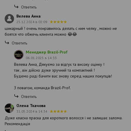
Ответить
Велева Анна
25.12.2024 в 02:09
шикарный ! очень понравилось делать с ним челку , можно не
боятся что обжечь клиента можно 😂😂
Ответить
Менеджер Brazil-Prof
06.01.2025 в 14:33
Велева Анна, Дякуємо за відгук та високу оцінку !
так , він дійсно дуже зручний та компактний !
Будемо раді бачити вас знову серед наших покупців!
З повагою, команда Brazil-Prof.
Ответить
Олена Ткачова
31.05.2024 в 14:34
Дуже класна праска для короткого волосся і не залишає залома.
Рекомендація