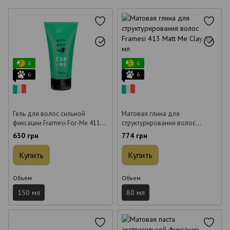
6
6
6
6
Гель для волос сильной
Матовая глина для
фиксации Framesi For-Me 411
структурирования волос
Define Me Gel 150 мл
Framesi 413 Matt Me Clay 80 мл
630 грн
774 грн
Купить
Купить
Объем
Объем
150 мл
80 мл