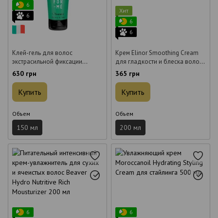
6
Хит
6
6
6
Клей-гель для волос
Крем Elinor Smoothing Cream
экстрасильной фиксации
для гладкости и блеска волос
Framesi 609 Keep Me Strong
200 мл
630 грн
365 грн
Glue 150 мл
Купить
Купить
Объем
Объем
150 мл
200 мл
6
6