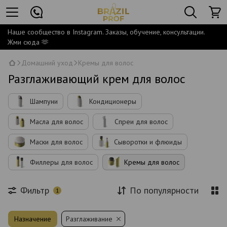
Наше сообщество в Instagram. Заказы, обучение, консультации.
Жми сюда 🫶
Домашний уход
Кремы для волос
Разглаживающий крем для волос
Шампуни
Кондиционеры
Масла для волос
Спреи для волос
Маски для волос
Сыворотки и флюиды
Филлеры для волос
Кремы для волос
Фильтр
По популярности
1
Назначение
Разглаживание