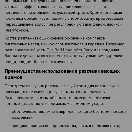
обволакивает каждую прядь тончайшей невидимой пленкой,
создавая эффект салонного выпрямления и защищая от
негативного воздействия окружающей среды. Кроме того, такая
косметика обеспечивает надежную термозащиту, предотвращая
пересушивание волос при регулярной укладке феном, плойкой
или утюжком.
Состав разглаживающих кремов основан на комплексе
питательных масел, аминокислот, пантенола и кератина. Например,
разглаживающий крем
Tigi Bed Head After Party
для придания
блеска содержит много пантенола, который увлажняет, укрепляет
пряди, придает блеск и эластичность.
Преимущества использования разглаживающих
кремов
Перед тем как купить разглаживающий крем для волос, важно
понимать, какие именно результаты вы хотите получить.
Разглаживающие кремы обладают множеством преимуществ,
которые делают их универсальным элементом ухода:
обеспечивают видимое выпрямление даже без термического
воздействия;
придают волосам невероятную гладкость и шелковистость;