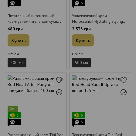
6
6
Питательный интенсивный
Увлажняющий крем
крем-увлажнитель для сухих и
Moroccanoil Hydrating Styling
ячеистых волос Beaver Hydro
Cream для стайлинга 500 мл
680 грн
2 533 грн
Nutritive Rich Mousturizer 200 мл
Купить
Купить
Объем
Объем
200 мл
500 мл
Хит
6
6
6
6
Разглаживающий крем Tigi Bed
Текстурующий крем Tigi Bed