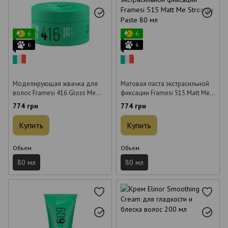
6
6
6
6
Моделирующая жвачка для
Матовая паста экстрасильной
волос Framesi 416 Gloss Me
фиксации Framesi 515 Matt Me
Strongly Fibre Gum 80 мл
Strongly Paste 80 мл
774 грн
774 грн
Купить
Купить
Объем
Объем
80 мл
80 мл