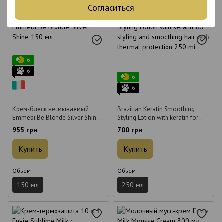
Согласиться
6
6
6
6
Крем-блеск несмываемый
Brazilian Keratin Smoothing
Emmebi Be Blonde Silver Shine
Styling Lotion with keratin for
150 мл
styling and smoothing hair with
955 грн
700 грн
thermal protection 250 ml
Купить
Купить
Объем
Объем
150 мл
250 мл