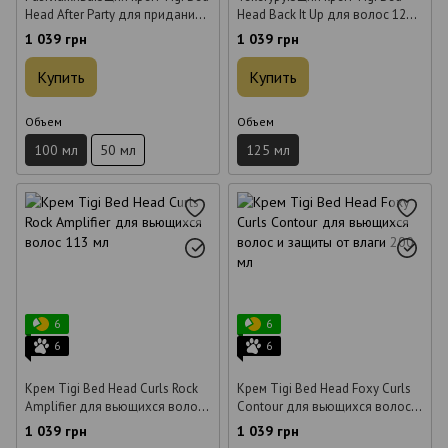
Head After Party для придания
Head Back It Up для волос 125
блеска 100 мл
мл
1 039 грн
1 039 грн
Купить
Купить
Объем
Объем
100 мл
50 мл
125 мл
6
6
6
6
Крем Tigi Bed Head Curls Rock
Крем Tigi Bed Head Foxy Curls
Amplifier для вьющихся волос
Contour для вьющихся волос и
113 мл
защиты от влаги 200 мл
1 039 грн
1 039 грн