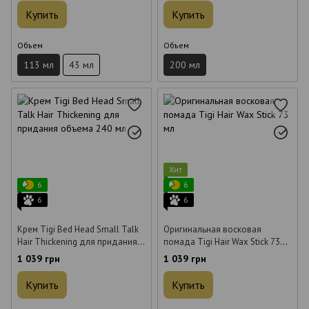
Купить
Купить
Объем
Объем
113 мл
43 мл
200 мл
Хит
6
6
6
6
Крем Tigi Bed Head Small Talk
Оригинальная восковая
Hair Thickening для придания
помада Tigi Hair Wax Stick 73
объема 240 мл
мл
1 039 грн
1 039 грн
Купить
Купить