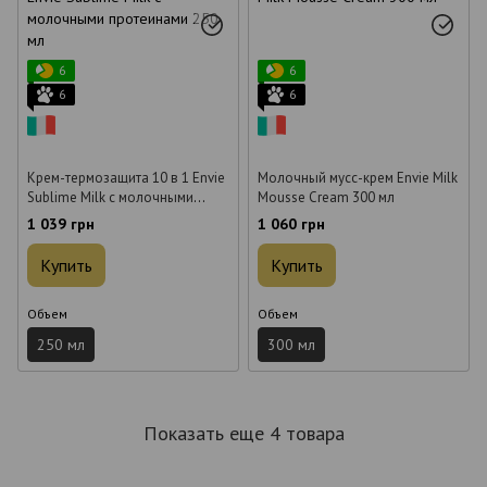
6
6
6
6
Крем-термозащита 10 в 1 Envie
Молочный мусс-крем Envie Milk
Sublime Milk с молочными
Mousse Cream 300 мл
протеинами 250 мл
1 039 грн
1 060 грн
Купить
Купить
Объем
Объем
250 мл
300 мл
Показать еще 4 товара