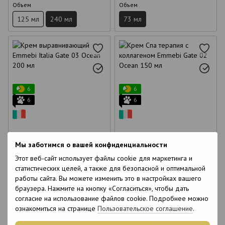
Объем
Объем
125 мл
240 мл
73 мл
6
6
6
6
Крем выравнивающий Emmebi
Крем Спа терапия с
Мы заботимся о вашей конфиденциальности
Italia Gate 03 Ocean 200 мл
коллагеном Emmebi Gate 02
Ocean 150 мл
Этот веб-сайт использует файлы cookie для маркетинга и
917 грн
1 073 грн
статистических целей, а также для безопасной и оптимальной
работы сайта. Вы можете изменить это в настройках вашего
Купить
Купить
браузера. Нажмите на кнопку «Согласиться», чтобы дать
согласие на использование файлов cookie. Подробнее можно
Объем
Объем
ознакомиться на странице
Пользовательское соглашение
.
200 мл
150 мл