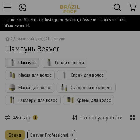
Наше сообщество в Instagram. Заказы, обучение, консультации.
Жми сюда 🫶
Домашний уход
Шампуни
Шампунь Beaver
Шампуни
Кондиционеры
Масла для волос
Спреи для волос
Маски для волос
Сыворотки и флюиды
Филлеры для волос
Кремы для волос
Фильтр
По популярности
1
Бренд
Beaver Professional