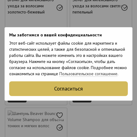
6
6
Мы заботимся о вашей конфиденциальности
6
6
Этот веб-сайт использует файлы cookie для маркетинга и
статистических целей, а также для безопасной и оптимальной
Шампунь Beaver Infuse Brown
Шампунь Beaver Infuse Silver
работы сайта. Вы можете изменить это в настройках вашего
для интенсивного ухода за
для интенсивного ухода за
браузера. Нажмите на кнопку «Согласиться», чтобы дать
волосами золотисто-бежевый
волосами светло-пепельный
660 грн
660 грн
200 мл
200 мл
согласие на использование файлов cookie. Подробнее можно
ознакомиться на странице
Пользовательское соглашение
.
Купить
Купить
Согласиться
Объем
Объем
200 мл
200 мл