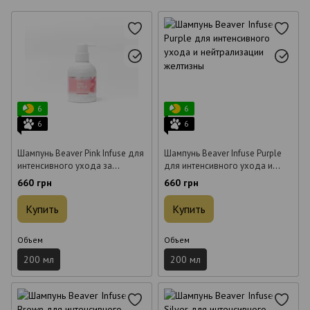
6
6
6
6
Шампунь Beaver Pink Infuse для
Шампунь Beaver Infuse Purple
интенсивного ухода за
для интенсивного ухода и
волосами нежно-розовый 200
нейтрализации желтизны 200
660 грн
660 грн
мл
мл
Купить
Купить
Объем
Объем
200 мл
200 мл