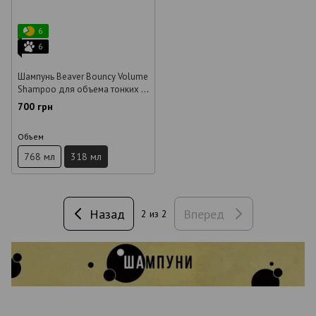
6
6
Шампунь Beaver Bouncy Volume
Shampoo для объема тонких и
мягких волос 318 мл
700 грн
Объем
768 мл
318 мл
Назад
Вперед
2
из 2