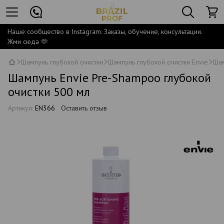
Наше сообщество в Instagram. Заказы, обучение, консультации.
Жми сюда 🫶
Шампунь глубокой очистки
Шампунь глубокой очистки Envie
Шам
Шампунь Envie Pre-Shampoo глубокой
очистки 500 мл
Артикул:
EN366
Оставить отзыв