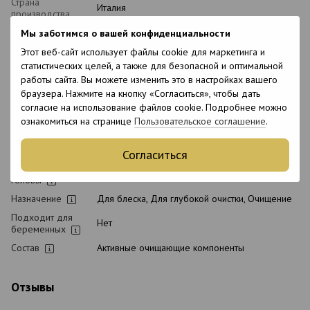
Страна
Италия
производства
Объем
500 мл
Мы заботимся о вашей конфиденциальности
Состояние
Этот веб-сайт использует файлы cookie для маркетинга и
Новый
товара
статистических целей, а также для безопасной и оптимальной
работы сайта. Вы можете изменить это в настройках вашего
Упаковка
Флакон
браузера. Нажмите на кнопку «Согласиться», чтобы дать
Вид косметики
Шампунь
согласие на использование файлов cookie. Подробнее можно
Классификация
ознакомиться на странице
Пользовательское соглашение
.
Профессиональная
косметики
Тип волос
Все типы волос
Согласиться
Тип кожи
Все типы кожи
головы
Назначение
Для блеска, Для глубокой очистки, Очищение
Подходит для
Нет
беременных
Состав
Активные очищающие компоненты
Отзывы