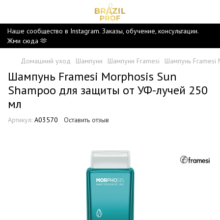
Наше сообщество в Instagram. Заказы, обучение, консультации.
Жми сюда 🫶
Домашний уход
Шампуни
Шампуни Framesi
Шампунь Framesi 
Шампунь Framesi Morphosis Sun
Shampoo для защиты от УФ-лучей 250
мл
Артикул:
A03570
Оставить отзыв