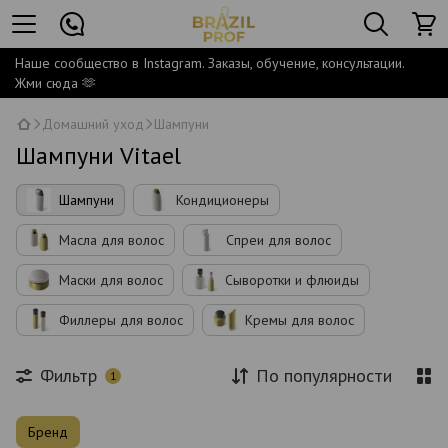
Наше сообщество в Instagram. Заказы, обучение, консультации.
Жми сюда 🫶
Домашний уход
Шампуни
Шампуни Vitael
Шампуни
Кондиционеры
Масла для волос
Спреи для волос
Маски для волос
Сыворотки и флюиды
Филлеры для волос
Кремы для волос
Фильтр
По популярности
1
Бренд