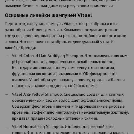
шампуни безопасными даже при регулярном применении.
Основные линейки шампуней Vitael
Перед тем, как купить шампунь Vitael, стоит разобраться в их
разнообразии более детально. Компания предлагает разные
средства, ориентированные на разные потребности волос и кожи
головы. Это позволяет подобрать индивидуальный уход. В
линейке бренда:
Vitael Colored Hair Acidifying Shampoo. Этот шампунь с кислым
pH разработан для окрашенных и ослабленных волос.
Благодаря антиоксидантному комплексу с маслом асаи,
фруктовыми кислотами, витаминами и УФ-фильтром, этот
шампунь Vitael образует защитную пленку, придавая блеск и
гладкость, а также продлевая стойкость цвета.
Vitael Anti-Yellow Shampoo. Специально создан для светлых,
обесцвеченных и седых волос, дает эффект антижелтизны.
Содержит фиолетовый пигмент и гидролизованные рисовые
протеины, эффективно нейтрализует нежелательную желтизну,
придавая прядям холодный оттенок и сияние.
Vitael Normalizing Shampoo. Идеален для жирной кожи
головы. Это средство содержит экстракты эвкалипта и крапивы,