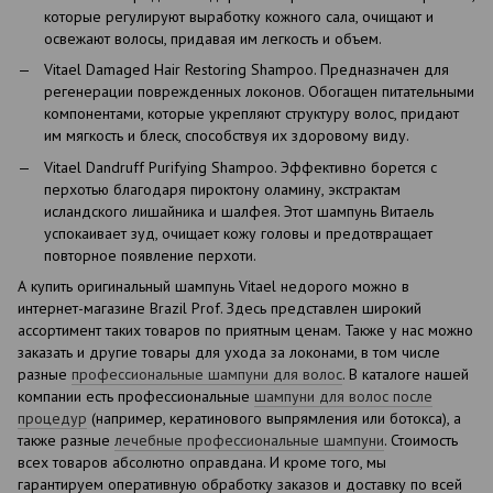
которые регулируют выработку кожного сала, очищают и
освежают волосы, придавая им легкость и объем.
Vitael Damaged Hair Restoring Shampoo. Предназначен для
регенерации поврежденных локонов. Обогащен питательными
компонентами, которые укрепляют структуру волос, придают
им мягкость и блеск, способствуя их здоровому виду.
Vitael Dandruff Purifying Shampoo. Эффективно борется с
перхотью благодаря пироктону оламину, экстрактам
исландского лишайника и шалфея. Этот шампунь Витаель
успокаивает зуд, очищает кожу головы и предотвращает
повторное появление перхоти.
А купить оригинальный шампунь Vitael недорого можно в
интернет-магазине Brazil Prof. Здесь представлен широкий
ассортимент таких товаров по приятным ценам. Также у нас можно
заказать и другие товары для ухода за локонами, в том числе
разные
профессиональные шампуни для волос
. В каталоге нашей
компании есть профессиональные
шампуни для волос после
процедур
(например, кератинового выпрямления или ботокса), а
также разные
лечебные профессиональные шампуни
. Стоимость
всех товаров абсолютно оправдана. И кроме того, мы
гарантируем оперативную обработку заказов и доставку по всей