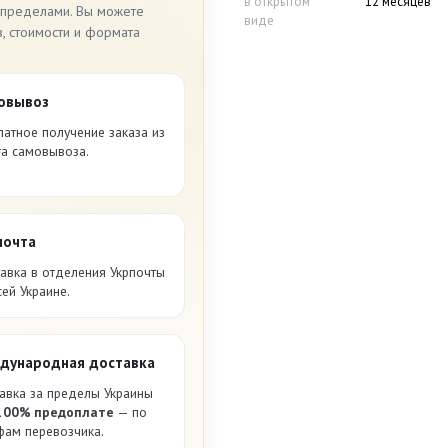
в открытом
12 месяцев
 пределами. Вы можете
виде
в, стоимости и формата
овывоз
латное получение заказа из
та самовывоза.
почта
авка в отделения Укрпочты
сей Украине.
дународная доставка
авка за пределы Украины
100% предоплате
— по
фам перевозчика.