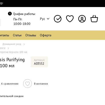
🫶
График работы:
Рус
Пн-Пт:
10:00-18:00
нтакты
Статьи
Отзывы
Оферта
Домашний уход
amesi
y против перхоти 100 мл
is Purifying
Артикул
A03552
 100 мл
К сравнению
В желания
пительной скидки