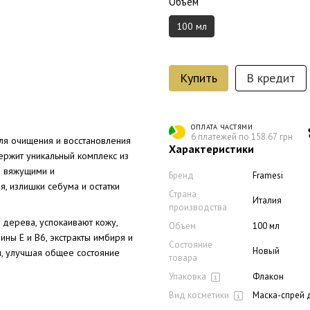
Объем
100 мл
Купить
В кредит
ОПЛАТА ЧАСТЯМИ
6 платежей по 158.67 грн
ля очищения и восстановления
Характеристики
держит уникальный комплекс из
ий вяжущими и
Бренд
Framesi
, излишки себума и остатки
Страна
Италия
производства
 дерева, успокаивают кожу,
Объем
100 мл
ны Е и В6, экстракты имбиря и
Состояние
Новый
я, улучшая общее состояние
товара
Упаковка
Флакон
Вид косметики
Маска-спрей 