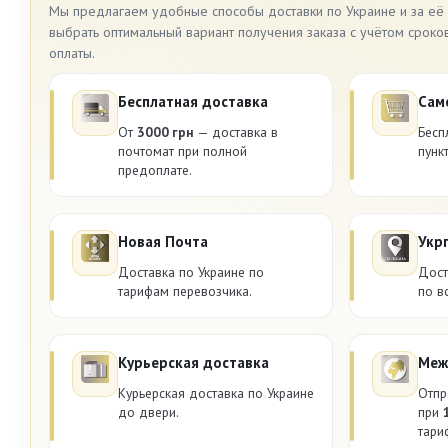
Мы предлагаем удобные способы доставки по Украине и за её
выбрать оптимальный вариант получения заказа с учётом сроко
оплаты.
Бесплатная доставка
Сам
От
3000 грн
— доставка в
Бесп
почтомат при полной
пунк
предоплате.
Новая Почта
Укр
Доставка по Украине по
Дост
тарифам перевозчика.
по в
Курьерская доставка
Меж
Курьерская доставка по Украине
Отпр
до двери.
при
тари