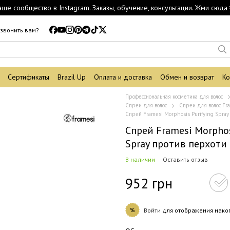
аше сообщество в Instagram. Заказы, обучение, консультации. Жми сюда 
звонить вам?
Сертификаты
Brazil Up
Оплата и доставка
Обмен и возврат
Ко
Профессиональная косметика для волос
Спреи для волос
Спреи для волос Fr
Спрей Framesi Morphosis Purifying Spra
Спрей Framesi Morphos
Spray против перхоти
В наличии
Оставить отзыв
952 грн
%
Войти
для отображения нако