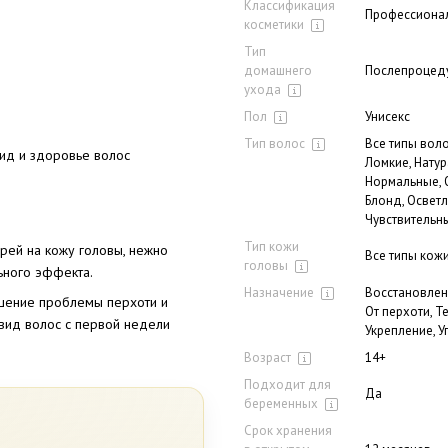
Классификация
Профессионал
косметики
Тип
домашнего
Послепроцед
ухода
Пол
Унисекс
Тип волос
Все типы воло
ид и здоровье волос
Ломкие, Нату
Нормальные, 
Блонд, Осветл
Чувствительны
Тип кожи
прей на кожу головы, нежно
Все типы кожи
головы
ьного эффекта.
Назначение
Восстановлен
ешение проблемы перхоти и
От перхоти, Т
вид волос с первой недели
Укрепление, 
Возраст
14+
Подходит для
Да
беременных
Срок хранения