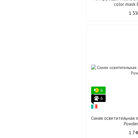
color mask 
1 33
6
6
Синяя осветительная 
Powder
1 74