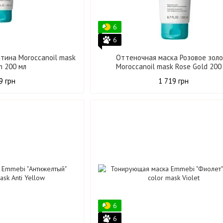
6
6
тина Moroccanoil mask
Оттеночная маска Розовое зол
m 200 мл
Moroccanoil mask Rose Gold 200
9 грн
1 719 грн
6
6