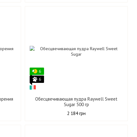
6
6
корения
Обесцвечивающая пудра Raywell Sweet
Sugar 500 гр
2 184 грн