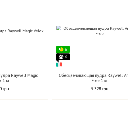
6
6
удра Raywell Magic
Обесцвечивающая пудра Raywell A
x 1 кг
Free 1 кг
0 грн
3 328 грн