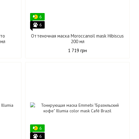
6
6
ото
Оттеночная маска Moroccanoil mask Hibiscus
 мл
200 мл
1 719 грн
6
6