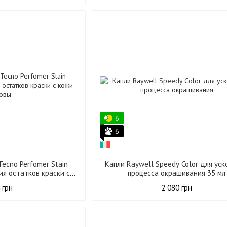
6
6
ecno Perfomer Stain
Капли Raywell Speedy Color для ус
ия остатков краски с
процесса окрашивания 35 мл
овы 200 мл
 грн
2 080 грн