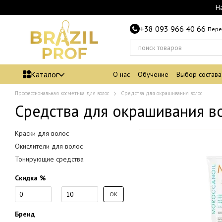
Перейти к основному контенту
Н
+38 093 966 40 66
Пере
Каталог
О нас
Обучение
Выбор состава
Профессиональная косметика для волос
Средства для окрашивания волос
Средства для окрашивания в
Краски для волос
Окислители для волос
Тонирующие средства
Скидка %
От Скидка %
До Скидка %
OK
Бренд