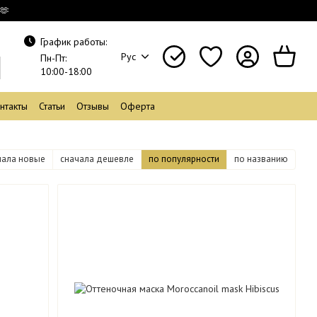
🫶
График работы:
Рус
Пн-Пт:
10:00-18:00
нтакты
Статьи
Отзывы
Оферта
чала новые
сначала дешевле
по популярности
по названию