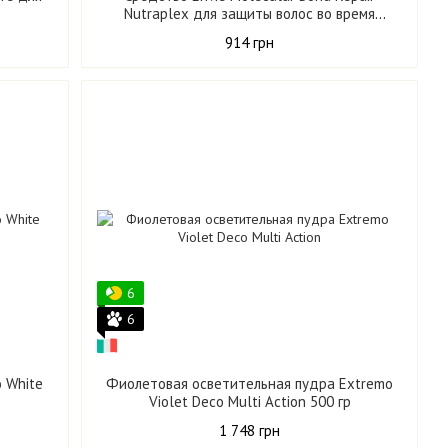
Nutraplex для защиты волос во время
химических процедур 250 мл
914 грн
6
6
 White
Фиолетовая осветительная пудра Extremo
Violet Deco Multi Action 500 гр
1 748 грн