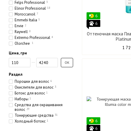
Felps Professional
3
Elinor Professional
18
Moroccanoil
7
6
Emmebi Italia
5
6
Envie
2
Raywell
8
Оттеночная маска Пла
Extremo Professional
4
Platinu
Olorchee
1
1 71
Цена, грн
От Цена, грн
До Цена, грн
OK
Раздел
Порошки для волос
6
Окислители для волос
3
Ботокс для волос
1
Наборы
1
Средства для окрашивания
волос
29
Тонирующие средства
31
6
Холодный ботокс
1
6