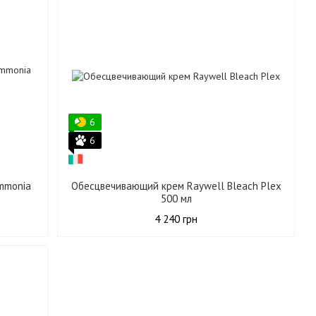
6
6
mmonia
Обесцвечивающий крем Raywell Bleach Plex
500 мл
4 240 грн