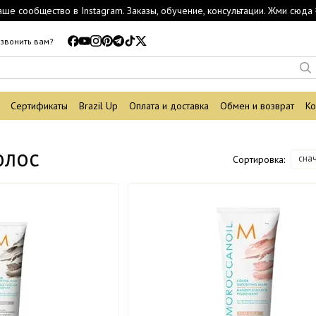
аше сообщество в Instagram. Заказы, обучение, консультации. Жми сюда 
звонить вам?
Сертификаты
Brazil Up
Оплата и доставка
Обмен и возврат
Ко
олос
сна
Сортировка: