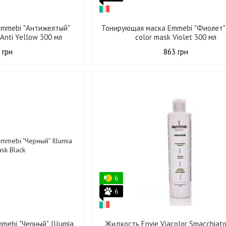
Emmebi "Антижелтый"
Тонирующая маска Emmebi "Фиолет" 
 Anti Yellow 300 мл
color mask Violet 300 мл
 грн
863 грн
6
6
mebi "Черный" Illumia
Жидкость Envie Viacolor Smacchiato