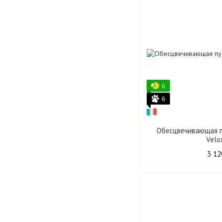
6
6
Обесцвечивающая п
Velo
3 12