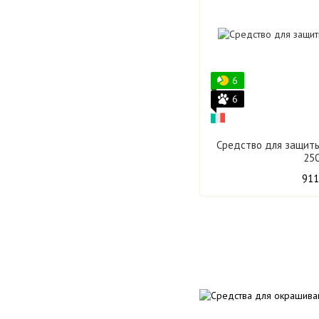
6
6
Средство для защиты
25
911