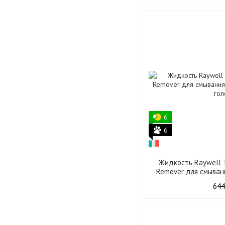
6
6
Жидкость Raywell T
Remover для смыван
кожи гол
644